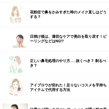
かけて）を3センチ幅くらい分けとります。その毛束を
ゴムの結び目の上から、右側へ持っていきます。
花粉症で鼻をかみすぎた時のメイク直しはどう
する？
日焼け後は、適切なケアで美白を取り戻す！ピ
ゴムの結び目が隠れる
ーリングなどはNG!?
4. ゴムの結び目を超えたら2回転ねじり、結び目の横の
位置で、アメピンで毛束をしっかり固定します。ねじる
正しい鼻毛処理のやり方……抜くべき？ 剃るべ
ことで、毛束が崩れにくくなります。
き？
アイブロウが切れた！足りないコスメを手持ち
逆サイドも同様にハチ下を分けとる
アイテムで代用する方法
5. 3の工程と同様に、右サイド～バックにかけてハチ下
の髪を分けとります。ざっくり分けることでナチュラル