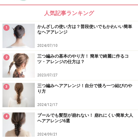
8. 3～4の工程と同様に、左サイド～バックの残りの髪を
人気記事ランキング
右側に持っていき、アメピンで固定します。こうするこ
とで、サイドの髪がタイトになります。
かんざしの使い方は？普段使いでもかわいい簡単
1
なヘアアレンジ
2024/07/10
アメピンが見えないように留める
三つ編みの基本のやり方！ 簡単で綺麗に作るコ
2
ツ・アレンジの仕方は？
9. 5～6の工程と同様に、右サイド～バックの残りの髪も
2023/07/27
左側に持っていき、固定します。この際、アメピンをね
三つ編みヘアアレンジ！自分で後ろ一つ結びのや
じった毛束の中に押し込むように留めると（ピンクの矢
3
り方
印部分）、アメピンが見えなくなりナチュラルに仕上り
ます。
2024/12/17
プールでも髪型が崩れない！ 崩れにくい簡単大人
4
ヘアアレンジ6選
2024/09/21
トップの髪を引き出す