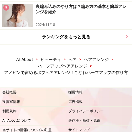
裏編み込みのやり方は？編み方の基本と簡単アレ
5
10. トップの髪を指で少しずつ引っ張り、高さを出しま
ンジを紹介
す。鏡で確認して、トップに丸みのあるシルエットを作
2024/11/18
りましょう。
ランキングをもっと見る
>
>
>
>
All About
ビューティ
ヘア
ヘアアレンジ
>
ハーフアップヘアアレンジ
アメピンで留めるボブヘアアレンジ！こなれハーフアップの作り方
会社概要
採用情報
投資家情報
広告掲載
利用規約
プライバシーポリシー
All Aboutについて
著作権・商標・免責
アメピンのボブヘアアレンジを上手く仕上
当サイトの情報についての注意
サイトマップ