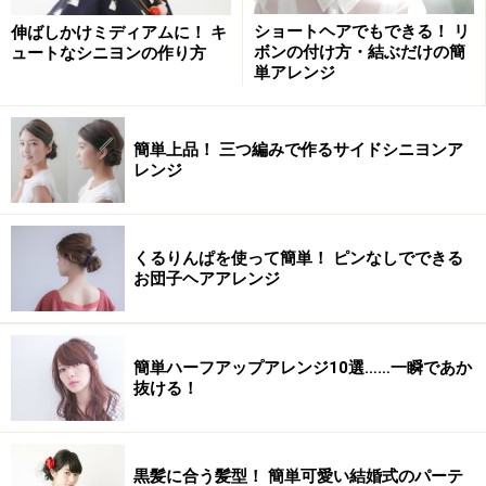
あご下レングスの前下がりボブスタイル。前髪は長めで
ショートヘアでもできる！ リ
伸ばしかけミディアムに！ キ
す。
ボンの付け方・結ぶだけの簡
ュートなシニヨンの作り方
単アレンジ
あご下のボブヘア
簡単上品！ 三つ編みで作るサイドシニヨンア
レンジ
アメピンのボブヘアアレンジにおすすめの
タイプ
くるりんぱを使って簡単！ ピンなしでできる
お団子ヘアアレンジ
顔型：すべてOK
髪質：すべてOK
毛量：やや少ない～多い
簡単ハーフアップアレンジ10選……一瞬であか
クセ：なし～ややあり
抜ける！
アメピンのボブヘアアレンジの方法・やり
黒髪に合う髪型！ 簡単可愛い結婚式のパーテ