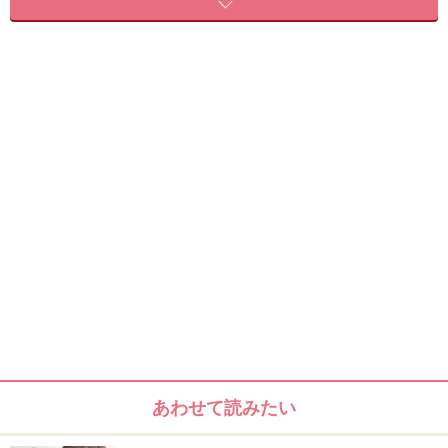
お手入れが楽ちんでおしゃれにキマる流行のボブヘア。
外ハネにしたり、ストレートにスタイリングして、ダウ
ンスタイルを楽しめるので人気ですね！ そんなボブもヘ
アアレンジを加えることでスタイリングのバリエーショ
ンが増え、より楽しめます。今回は、アメピンを数本留
めるだけで手の込んだ髪型に見える、こなれハーフアッ
プのやり方をご紹介します！
＜目次＞
ベースのスタイル
おすすめのタイプ
ヘアアレンジの方法・やり方
あわせて読みたい