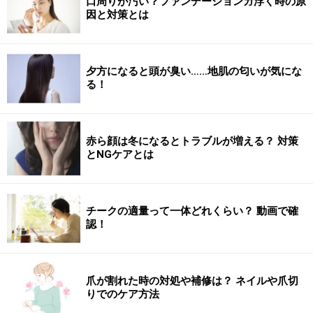
口周りが汚い？ファンデーションガ浮く時の原
に仕上がります。
因と対策とは
夕方になると頭が臭い……地肌の匂いが気にな
ゴムの結び目とアメピンが隠れる
る！
6. ゴムの結び目とアメピンが隠れるように、分けとった
毛束を左側に持っていきます。
赤ら顔は冬になるとトラブルが増える？ 対策
とNGケアとは
センターよりやや左側でアメピンで固定する
チークの適量って一体どれくらい？ 動画で確
認！
7. 2回転ねじってから、アメピンで固定します。
爪が割れた時の対処や補修は？ ネイルや爪切
りでのケア方法
サイドがタイトになる