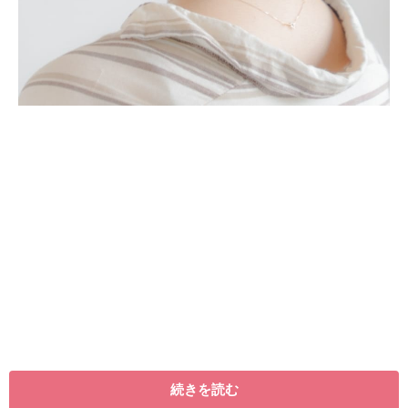
hair&make WAKO（anti）
続きを読む