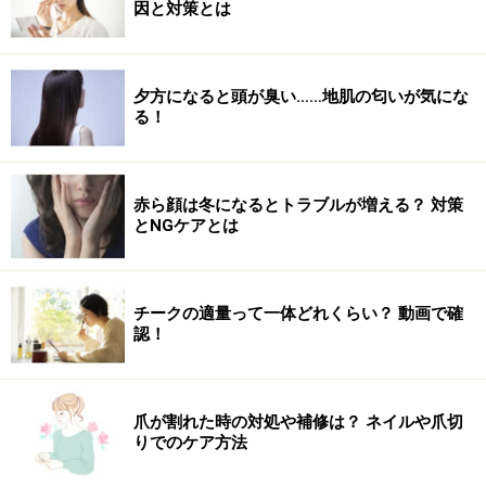
因と対策とは
夕方になると頭が臭い……地肌の匂いが気にな
る！
赤ら顔は冬になるとトラブルが増える？ 対策
とNGケアとは
チークの適量って一体どれくらい？ 動画で確
認！
爪が割れた時の対処や補修は？ ネイルや爪切
りでのケア方法