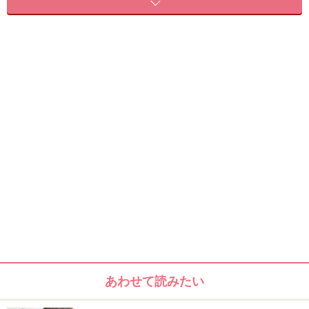
お子さんがちょっとおめかしする日の髪型は、動き回っ
ても崩れにくいアップスタイルがおすすめ。かわいくて
涼し気なお団子ヘアは、夏祭りの浴衣や、発表会のドレ
スにも似合うので、覚えておくと便利なヘアアレンジで
す。
子供は飛んだり跳ねたりするので、大人のお団子ヘアと
違って、しっかり崩れないように作ってあげたいもの。
今回は、ママパパが結ってあげるときのコツをわかりや
すく解説します。飾りを変えればバレエのお教室、結婚
式のお呼ばれなど、いろいろな場面で使えるので、ぜひ
マスターしてくださいね！
＜目次＞
あわせて読みたい