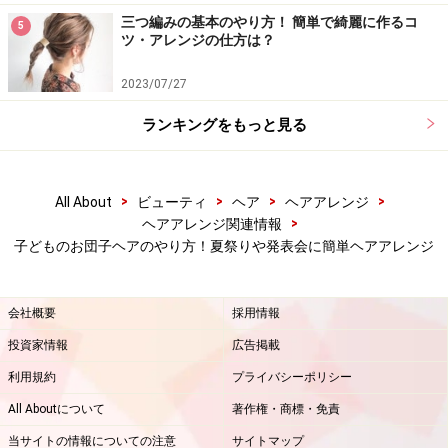
トップの髪をヘアゴムで結ぶ
三つ編みの基本のやり方！ 簡単で綺麗に作るコ
5
ツ・アレンジの仕方は？
3. トップをしっかりきつく結びます。ここがすべての土
2023/07/27
台になりますので、根元が緩まないように結びましょ
う。シリコンゴムなどの弱いものではなく、細めのひも
ランキングをもっと見る
状のゴムを使うと良いです。結んで輪っかにしてから使
っても良いですが、できるだけきつくします。結び終わ
ったら毛束を二つに分け、開くように引っ張り、根元の
>
>
>
>
All About
ビューティ
ヘア
ヘアアレンジ
>
ヘアアレンジ関連情報
緩みをとります。
子どものお団子ヘアのやり方！夏祭りや発表会に簡単ヘアアレンジ
会社概要
採用情報
下半分をコームでとかす
投資家情報
広告掲載
4. 下半分をコームでとかしながら、ゴムの部分に合わせ
利用規約
プライバシーポリシー
ていきます。お子さんが下を向いてしまうと、結んだ時
All Aboutについて
著作権・商標・免責
に襟足がたるんでしまいます。正面か少し上を向くよう
当サイトの情報についての注意
サイトマップ