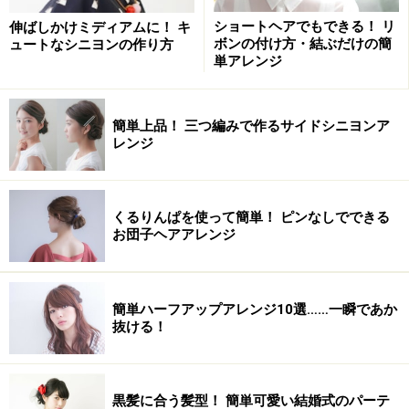
サイド&バックの仕上がり
ショートヘアでもできる！ リ
伸ばしかけミディアムに！ キ
ボンの付け方・結ぶだけの簡
ュートなシニヨンの作り方
単アレンジ
準備する道具・あると便利なもの
簡単上品！ 三つ編みで作るサイドシニヨンア
レンジ
はじめに用意するもの
くるりんぱを使って簡単！ ピンなしでできる
お団子ヘアアレンジ
ヘアアレンジを始める前に、まずはこれらの道具を準備
しましょう。
簡単ハーフアップアレンジ10選……一瞬であか
■必ず準備する道具
抜ける！
・アメピン ３から５本(毛量による)
・ヘアゴム (細めのひも状のものが使いやすい)
・柔らかめのワックス
黒髪に合う髪型！ 簡単可愛い結婚式のパーテ