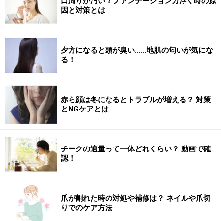
口周りが汚い？ファンデーションガ浮く時の原
因と対策とは
生え際にもワックスをなじませる
夕方になると頭が臭い……地肌の匂いが気にな
る！
4. 根元からしっかりなじませ、生え際も撫でるように付
けておきます。
赤ら顔は冬になるとトラブルが増える？ 対策
とNGケアとは
生え際から毛先までコームでなじませる
チークの適量って一体どれくらい？ 動画で確
5. しっかり根元からコーミングをします。ワックスの油
認！
分が全体に行き渡るように、毛先まで通します。生え際
から毛先までしっかりコームでとかして、しっとりとな
じませましょう
爪が割れた時の対処や補修は？ ネイルや爪切
りでのケア方法