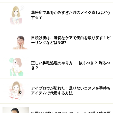
す。中の方が濡れにくいので、まんべんなくチェック。
寝ぐせ直し用のウォーターや、トリートメントムースで
花粉症で鼻をかみすぎた時のメイク直しはどう
もOKです。しっとりするまで、根元付近も濡らしましょ
する？
う。
日焼け後は、適切なケアで美白を取り戻す！ピ
ーリングなどはNG!?
柔らかめのワックスを多めにとる
2. 柔らかめのヘアワックスを手の平にとります。根元か
正しい鼻毛処理のやり方……抜くべき？ 剃るべ
ら毛先までしっかりつけるので、多めにとりましょう。
き？
アイブロウが切れた！足りないコスメを手持ち
髪全体になじませる
アイテムで代用する方法
3. 根元からしっかり付けて、全体にまんべんなくなじま
せましょう。