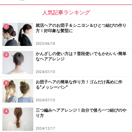
ベースのヘアアレンジ・土台の作り方
人気記事ランキング
就活ヘアのお団子＆シニヨン＆ひとつ結びの作り
1
方！好印象な髪型に
顎先と耳をつないだ斜めの線で分けとる
2023/06/18
1. ブロッキングをします。あご先と耳の延長線上をゴー
かんざしの使い方は？普段使いでもかわいい簡単
2
ルデンポイントと呼びます。まずはこの線で分けとり、
なヘアアレンジ
トップで丸く取ります。
2024/07/10
お団子ヘアの簡単な作り方！ゴムだけ高めに作
3
トップは丸くブロッキング
る"メッシーバン"
2. トップを丸く分け取った状態。まずは、このトップの
2024/07/10
毛束からアレンジしていきます。
三つ編みヘアアレンジ！自分で後ろ一つ結びのや
4
り方
2024/12/17