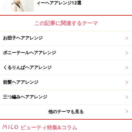
ィーヘアアレンジ12選
・コーム
・スプレー
この記事に関連するテーマ
■あると便利なもの
・水スプレー(もしくは寝グセ直しウォーター)
お団子ヘアアレンジ
・Uピン
ポニーテールヘアアレンジ
・ダックカールクリップ
くるりんぱヘアアレンジ
下準備のやり方
前髪ヘアアレンジ
三つ編みヘアアレンジ
水スプレーで髪を濡らす
他のテーマも見る
1. まず下準備です。乾いた髪だと浮き毛が出やすく、パ
ラパラと落ちてしまうので、水スプレーで軽く濡らしま
ビューティ特集&コラム