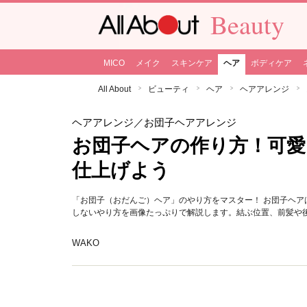
Beauty
MICO
メイク
スキンケア
ヘア
ボディケア
All About
ビューティ
ヘア
ヘアアレンジ
ヘアアレンジ
／お団子ヘアアレンジ
お団子ヘアの作り方！可愛
仕上げよう
「お団子（おだんご）ヘア」のやり方をマスター！ お団子ヘ
しないやり方を画像たっぷりで解説します。結ぶ位置、前髪や
WAKO