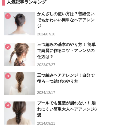
人気記事ランキング
かんざしの使い方は？普段使い
1
でもかわいい簡単なヘアアレン
ジ
2024/07/10
三つ編みの基本のやり方！ 簡単
2
で綺麗に作るコツ・アレンジの
仕方は？
2023/07/27
三つ編みヘアアレンジ！自分で
3
後ろ一つ結びのやり方
2024/12/17
プールでも髪型が崩れない！ 崩
4
れにくい簡単大人ヘアアレンジ6
選
2024/09/21