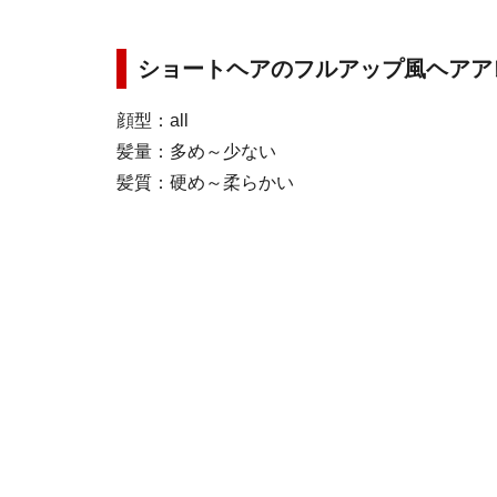
ショートヘアのフルアップ風ヘアア
顔型：all
髪量：多め～少ない
髪質：硬め～柔らかい