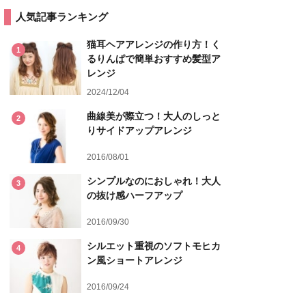
人気記事ランキング
猫耳ヘアアレンジの作り方！く
1
るりんぱで簡単おすすめ髪型ア
レンジ
2024/12/04
曲線美が際立つ！大人のしっと
2
りサイドアップアレンジ
2016/08/01
シンプルなのにおしゃれ！大人
3
の抜け感ハーフアップ
2016/09/30
シルエット重視のソフトモヒカ
4
ン風ショートアレンジ
2016/09/24