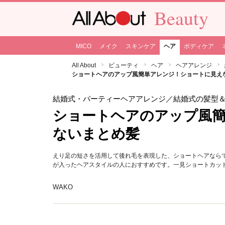
Beauty
MICO
メイク
スキンケア
ヘア
ボディケア
All About
ビューティ
ヘア
ヘアアレンジ
ショートヘアのアップ風簡単アレンジ！ショートに見え
結婚式・パーティーヘアアレンジ
／結婚式の髪型
ショートヘアのアップ風
ないまとめ髪
えり足の短さを活用して後れ毛を表現した、ショートヘアなら
が入ったヘアスタイルの人におすすめです。一見ショートカッ
WAKO