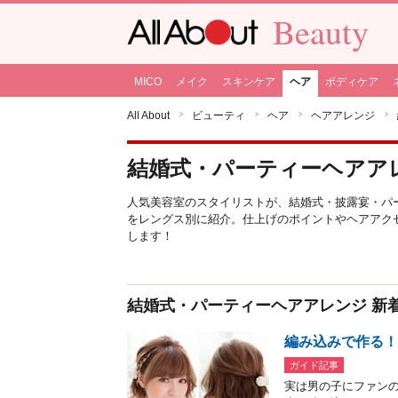
Beauty
MICO
メイク
スキンケア
ヘア
ボディケア
All About
ビューティ
ヘア
ヘアアレンジ
結婚式・パーティーヘアア
人気美容室のスタイリストが、結婚式・披露宴・パ
をレングス別に紹介。仕上げのポイントやヘアアク
します！
結婚式・パーティーヘアアレンジ 新
編み込みで作る！
ガイド記事
実は男の子にファン