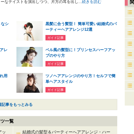
ーなテイストを演出しつつ、片方の耳を出し...
続きを読む
トなシ
黒髪に合う髪型！ 簡単可愛い結婚式のパ
ーティーヘアアレンジ12選
ガイド記事
アレ
ベル風の髪型に！プリンセスハーフアッ
プのやり方
ガイド記事
れ用
ツノヘアアレンジのやり方！セルフで簡
単ヘアスタイル
ガイド記事
着記事をもっとみる
ンツ一覧
アッ
結婚式の髪型＆パーティーへアアレンジ・ハー