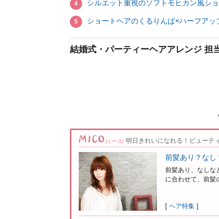
シルエット重視のソフトモヒカン風ショ
4
ショートヘアのくるりんぱ×ハーフアッ
5
結婚式・パーティーヘアアレンジ 担
明日きれいになれる！ビューテ
(ミーコ)
前髪あり？なし
前髪あり、なしな
に合わせて、前髪の
[
ヘア特集
]