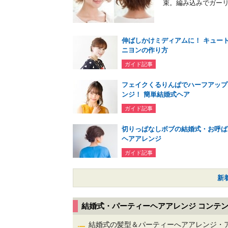
束。編み込みでガーリ
伸ばしかけミディアムに！ キュー
ニヨンの作り方
ガイド記事
フェイクくるりんぱでハーフアップ
ンジ！ 簡単結婚式ヘア
ガイド記事
切りっぱなしボブの結婚式・お呼ば
ヘアアレンジ
ガイド記事
新
結婚式・パーティーヘアアレンジ コンテ
結婚式の髪型＆パーティーへアアレンジ・