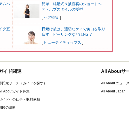
アムヘ
簡単！結婚式＆披露宴のショートヘ
ア・ボブスタイルの髪型
[
ヘア特集
]
イク直
日焼け後は、適切なケアで美白を取り
戻す！ピーリングなどはNG!?
[
ビューティティップス
]
ガイド関連
All Abou
専門家サーチ（ガイドを探す）
All About ニュー
All Aboutガイド募集
All About Japan
ガイドへの仕事・取材依頼
国民の決断