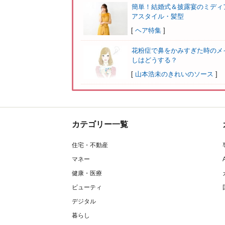
簡単！結婚式＆披露宴のミディ
アスタイル・髪型
[
ヘア特集
]
花粉症で鼻をかみすぎた時のメ
しはどうする？
[
山本浩未のきれいのソース
]
カテゴリー一覧
住宅・不動産
マネー
健康・医療
ビューティ
デジタル
暮らし