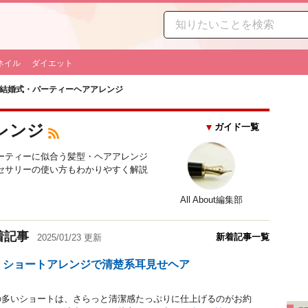
ネイル
ダイエット
結婚式・パーティーヘアアレンジ
レンジ
ガイド一覧
ーティーに似合う髪型・ヘアアレンジ
セサリーの使い方もわかりやすく解説
All About編集部
着記事
新着記事一覧
2025/01/23 更新
 ショートアレンジで清楚系耳見せヘア
の多いショートは、さらっと清潔感たっぷりに仕上げるのがお約