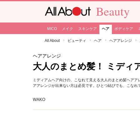
Beauty
MICO
メイク
スキンケア
ヘア
ボディケア
All About
ビューティ
ヘア
ヘアアレンジ
ヘアアレンジ
大人のまとめ髪！ ミディ
ミディアムヘア向けの、こなれて見える大人のまとめ髪ヘアア
アアレンジが出来ない方は必見です。ひとつ結びでも、こなれ
WAKO