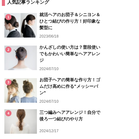
人気記事ランキング
就活ヘアのお団子＆シニヨン＆
1
ひとつ結びの作り方！好印象な
髪型に
2023/06/18
かんざしの使い方は？普段使い
2
でもかわいい簡単なヘアアレン
ジ
2024/07/10
お団子ヘアの簡単な作り方！ゴ
3
ムだけ高めに作る"メッシーバ
ン"
2024/07/10
三つ編みヘアアレンジ！自分で
4
後ろ一つ結びのやり方
2024/12/17