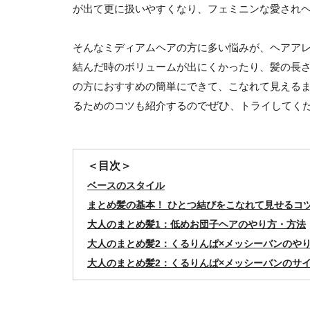
が出て更に扱いやすくなり、フェミニンな愛され
そんなミディアムヘアの方に多い悩みが、ヘアア
結んだ時のボリュームが出にくかったり、髪の長
の方におすすめの簡単にできて、こなれて見える
るためのコツも紹介するので
ぜひ
、トライしてく
＜目次＞
ベースのスタイル
まとめ髪の基本！ ひとつ結びをこなれて見せるコ
大人のまとめ髪1：低めお団子ヘアのやり方・方法
大人のまとめ髪2：くるりんぱ×メッシーバンのや
大人のまとめ髪2：くるりんぱ×メッシーバンのサ