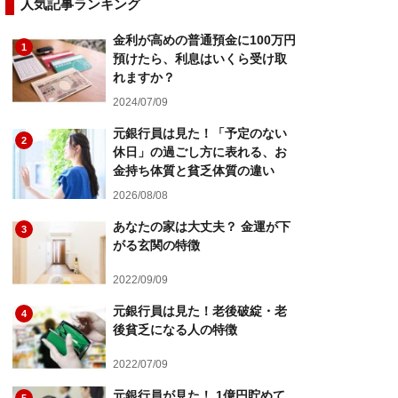
人気記事ランキング
金利が高めの普通預金に100万円
1
預けたら、利息はいくら受け取
れますか？
2024/07/09
元銀行員は見た！「予定のない
2
休日」の過ごし方に表れる、お
金持ち体質と貧乏体質の違い
2026/08/08
あなたの家は大丈夫？ 金運が下
3
がる玄関の特徴
2022/09/09
元銀行員は見た！老後破綻・老
4
後貧乏になる人の特徴
2022/07/09
元銀行員が見た！ 1億円貯めて