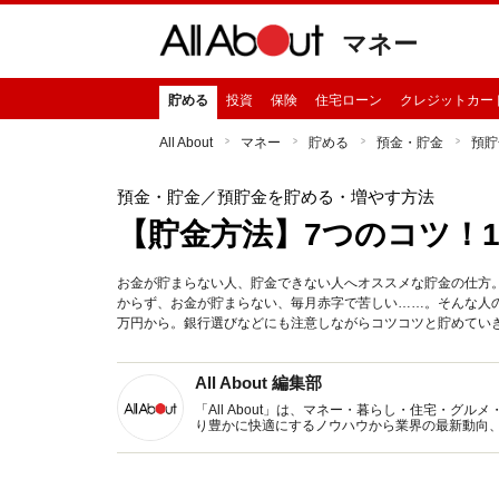
マネー
貯める
投資
保険
住宅ローン
クレジットカー
All About
マネー
貯める
預金・貯金
預貯
預金・貯金
／預貯金を貯める・増やす方法
【貯金方法】7つのコツ！1
お金が貯まらない人、貯金できない人へオススメな貯金の仕方。
からず、お金が貯まらない、毎月赤字で苦しい……。そんな人
万円から。銀行選びなどにも注意しながらコツコツと貯めてい
All About 編集部
「All About」は、マネー・暮らし・住宅・
り豊かに快適にするノウハウから業界の最新動向
イトです。