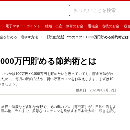
ド・電子マネー・ポイント
結婚・出産・教育のお金
退職金・老後のお金
税
金を貯める・増やす方法
【貯金方法】7つのコツ！1000万円貯める節約術とは
000万円貯める節約術とは
いつかは100万円や1000万円を貯めたいと思っていても、貯金方法がわ
のために、毎月の節約方法や、賢い貯蓄のコツをお教えします。まずは10
きましょう。
更新日：2020年02月12日
グルメ・旅行・健康など多彩な分野で、その道のプロ（専門家）が、日常生活をよ
、読み物コラムまで、多彩なコンテンツを発信する日本最大級の総合情報サ
...続きを読む