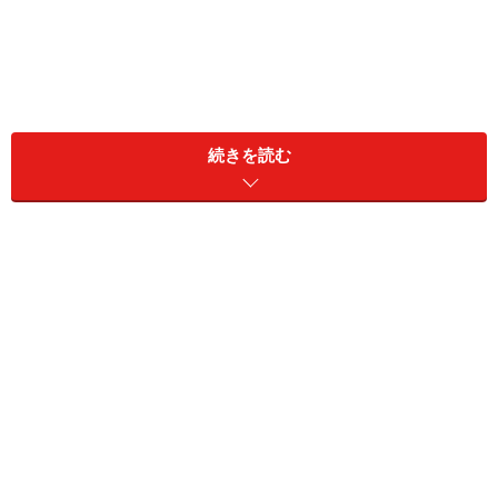
お金を貯めるなら、まずは自動積立定期預金から始めよう
続きを読む
というのも「貯められない」「積立は初めて」という人
にとって、お金の移動を毎月行うのは意外にハードルが
高い作業。続かない大きな原因になりますから、何もし
なくても自動的に貯める仕組みを作ってしまうのが一
番。ですから給与が振り込まれる銀行で、引き落とし日
を給与振込日の翌日に設定しておけば、ほとんど給与天
引きと変わらない感覚で確実に貯めることができます。
しかし、預入方法や積立金額、期間には若干の違いがあ
るので、自分が利用する商品については内容を正しく理