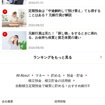
2026/01/21
す。給与振込口座を勤務先から指定されていて変更でき
定期預金は「中途解約して預け替え」ても得する
ないという人も、これを使えば手間なく「積み立て定期
4
ことはある？ 元銀行員が解説
預金」を利用することができます。
また、ソニー銀行は「外貨預金の積立購入」もできま
2026/08/02
す。外貨普通預金を500円から「毎日」「毎週」「毎
元銀行員は見た！「探し物」をするときに表れ
5
る、お金持ち体質と貧乏体質の違い
月」など、好きなタイミングで継続して購入する商品。
取り扱い通貨は米ドル、ユーロ、英ポンド、豪ドル、人
2026/08/05
民元など12通貨。海外旅行の際に外貨のまま支払いがで
ランキングをもっと見る
きるVisaデビット付キャッシュカード「Sony Bank
WALLET」もあるので、海外旅行へ行くことが多い人は
外貨も少額ずつ積み立てるといいかもしれません。
>
>
>
>
All About
マネー
貯める
預金・貯金
>
積立預金、積立貯金の活用術
楽天銀行
の「定期預金の積立購入」は、毎月自動的に円
自動積立定期預金で確実に貯める！おすすめ銀行3
普通預金から円定期預金に預け入れるサービス。預入金
額は1000円から1円単位、指定した月だけ金額を増額で
会社概要
採用情報
きる設定ができます。ただし、実は楽天銀行は普通預金