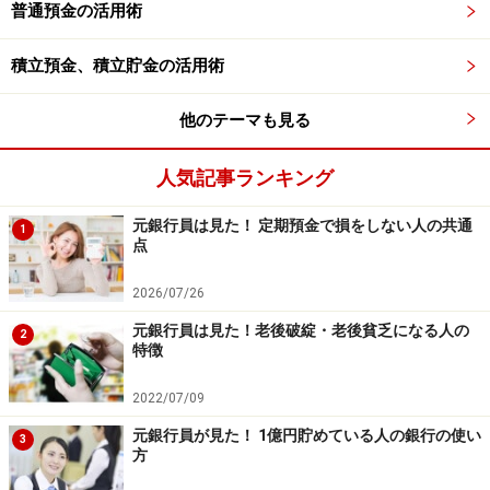
普通預金の活用術
好金利な自動積立定期預金の例
積立預金、積立貯金の活用術
イオン銀行
は、日常の生活圏にイオンSCがある人ならば
他のテーマも見る
「積立式定期預金」以外にもメリットが多い金融機関で
人気記事ランキング
す。イオン銀行には利用状況に応じてイオン銀行スコア
が付与され、獲得したスコアによって特典が受けられる
元銀行員は見た！ 定期預金で損をしない人の共通
1
「イオンMyステージ」というサービスがあり、普通預金
点
金利が0.01％～0.1％の4段階になる優遇を受けることが
2026/07/26
できます。インターネットでの手続きはもちろん、イオ
元銀行員は見た！老後破綻・老後貧乏になる人の
ンやイオンモールの一部には店舗がありますから、窓口
2
特徴
で相談したいという人も安心です。
2022/07/09
ソニー銀行
には、一度設定すれば毎月指定した金額を他
元銀行員が見た！ 1億円貯めている人の銀行の使い
3
金融機関からソニー銀行の円普通預金口座へ自動的に手
方
数料無料で入金する「おまかせ入金サービス」がありま