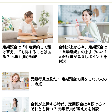
（1）あらかじめ指定した日に最低指定残高以上の預金
があると、超過分を自動的に積み立てる
（2）ボーナス時など増額月を設定できる
（3）いつでも追加で入金できる
といった、複数の方法を可能としているところもありま
す。
定期預金は「中途解約して預
金利が上がる今、定期預金は
け替え」ても得することはあ
「自動継続」のままでいい？
る？ 元銀行員が解説
元銀行員が見直しポイントを
積立期間も……
解説
（1）終了日を特に決めずに積み立てを継続する
（2）あらかじめ目標日を設定する
元銀行員は見た！ 定期預金で損をしない人の
共通点
（3）一定期間ごと、または任意の時期に積立残高の一
部を払い出せる
金利が上昇する時代、定期預金は今預ける？
などがあります。
それとも待つ？ 元銀行員が考え方を解説