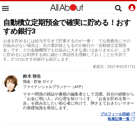
自動積立定期預金で確実に貯める！おす
すめ銀行3
お金を貯めるには給与天引きで貯蓄するのが一番！ でも勤務先にその
仕組みがない場合は、次の選択肢となるのが銀行の「自動積立定期預
金」です。どの金融機関でも仕組みに大きな違いはありませんが、上手
に貯めるには利用する前に細かく商品性を理解しておくことが大切で
す。3つのおすすめ銀行も紹介します。
更新日：
2021年03月17日
鈴木 弥生
預金・貯金 ガイド
ファイナンシャルプランナー（AFP）
マネー関係の雑誌や書籍の編集者として活躍。自分の経験から
「お金に弱い人」の心理を知りつくす。「お金を貯める第一
歩」を踏み出したい初心者に向けて、押さえておきたいマネー
の基礎知識を発信します。
プロフィール詳細
執筆記事一覧