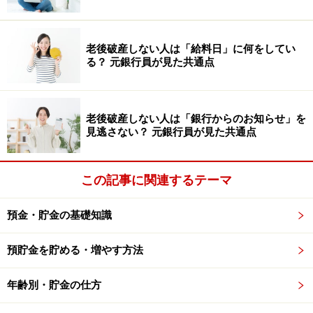
「とにかく貯めたい！」という人は、それほど意識しな
くても構いませんが「使う時期が決まっている」「いつ
老後破産しない人は「給料日」に何をしてい
る？ 元銀行員が見た共通点
までにいくら貯めたいという目標がある」人は、手続き
をする前にしっかり確認しておきましょう。
老後破産しない人は「銀行からのお知らせ」を
見逃さない？ 元銀行員が見た共通点
低金利時代、積立も金利を意識しよう！ お
すすめの銀行は？
この記事に関連するテーマ
前述したように自動積立定期預金の場合、仕組みは金融
機関による大きな違いはありません。金利は定期預金に
預金・貯金の基礎知識
連動することが多いので、現時点では0.002％という銀行
が多数派。その中で10倍の0.02％という好金利を提示し
預貯金を貯める・増やす方法
ているのがイオン銀行、ソニー銀行、楽天銀行です。
年齢別・貯金の仕方