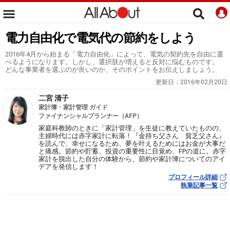
電力自由化で電気代の節約をしよう
2016年4月から始まる「電力自由化」によって、電気の契約先を自由に選
べるようになります。しかし、選択肢が増えると反対に悩むものです。
どんな事業者を選ぶのが良いのか、そのポイントをお伝えしましょう。
更新日：
2016年02月20日
二宮 清子
家計簿・家計管理 ガイド
ファイナンシャルプランナー（AFP）
家庭科教師のときに「家計管理」を生徒に教えていたものの、
主婦時代には赤字家計に転落！『金持ち父さん 貧乏父さん』
を読んで、幸せになるため、夢を叶えるためにはお金が大事だ
と痛感。節約や貯蓄、投資の重要性に目覚め、FPの道に。赤字
家計を脱出した自分の体験から、節約や家計簿についてのアイ
デアを発信します！
プロフィール詳細
執筆記事一覧