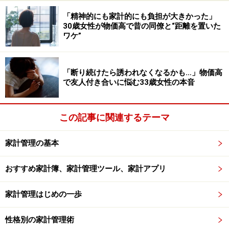
「精神的にも家計的にも負担が大きかった」
auでんきセット割・・・毎月の電気代に応じて「au
30歳女性が物価高で昔の同僚と“距離を置いた
Walletプリペイドカード」にキャッシュバックされる仕
ワケ”
組みとなっており、貯まった電子マネーでショッピング
などに有効活用できます。auユーザーで、au Walletを積
「断り続けたら誘われなくなるかも…」物価高
極的に使っている方には合います。
で友人付き合いに悩む33歳女性の本音
昭和シェル・・・値引き額は、ハイオク・レギュラーが
この記事に関連するテーマ
10円/リットル、軽油は5円/リットル引きで、上限は毎
月100リットルまでに設定されています。年間で計算す
家計管理の基本
ると最大12,000円の値引きになり、シェルレックスカー
ドを併用するとさらに値引き額が最大13円上乗せされる
おすすめ家計簿、家計管理ツール、家計アプリ
ので、最大27,600円もお得になります。毎月100リット
ル以上ガソリンを使い、シェルレックスカードをメイン
家計管理はじめの一歩
カードにしている場合に合います。
性格別の家計管理術