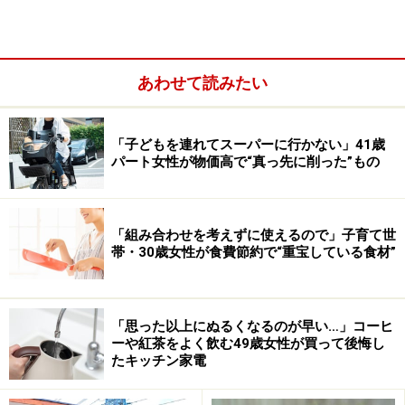
あわせて読みたい
「子どもを連れてスーパーに行かない」41歳
パート女性が物価高で“真っ先に削った”もの
「組み合わせを考えずに使えるので」子育て世
帯・30歳女性が食費節約で“重宝している食材”
＜注意点＞
■電力会社は新規加入を停止する料金メニューがある
「思った以上にぬるくなるのが早い…」コーヒ
ーや紅茶をよく飲む49歳女性が買って後悔し
各電力会社が「深夜電力」や「時間帯別料金」といった
たキッチン家電
お得な料金プランの新規加入を3月末日で停止します。4
月からは新料金プランにしか加入できない事もあり、安