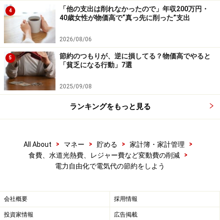
「他の支出は削れなかったので」年収200万円・
4
40歳女性が物価高で“真っ先に削った”支出
2026/08/06
節約のつもりが、逆に損してる？物価高でやると
5
「貧乏になる行動」7選
2025/09/08
ランキングをもっと見る
太陽光発電
>
>
>
>
All About
マネー
貯める
家計簿・家計管理
また、太陽光発電などで売電をしている方はこれまでお
>
食費、水道光熱費、レジャー費など変動費の削減
住まいの電力会社にしか 売電できませんでしたが、こち
電力自由化で電気代の節約をしよう
らも自由化となり、良い良い条件の事業者に販売できる
ようになっておいます。
会社概要
採用情報
ソフトバンク電力買取サービス
・・・余剰買取の場合は
投資家情報
広告掲載