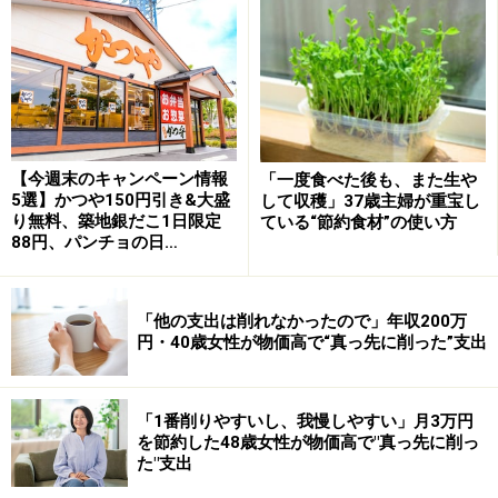
易に現在のお得な料金プランを解約してしまうと元に戻
せないということがありますので、現在のお得な料金プ
ランを解約してもメリットがでるのかどうかしっかりシ
ミュレーションしましょう。
【今週末のキャンペーン情報
「一度食べた後も、また生や
■違約金の有無
5選】かつや150円引き&大盛
して収穫」37歳主婦が重宝し
これまでも料金プランを1年未満で変更することは不可
り無料、築地銀だこ1日限定
ている“節約食材”の使い方
88円、パンチョの日…
でしたが、これからは1年～2年未満の解約に対しては違
約金が発生する場合がありますので契約時に確認しまし
ょう。転勤などによる引越の場合、転居先でも同じ事業
「他の支出は削れなかったので」年収200万
者を利用する場合、違約金は発生しないといった特例が
円・40歳女性が物価高で“真っ先に削った”支出
ある事業者もあります。
「1番削りやすいし、我慢しやすい」月3万円
を節約した48歳女性が物価高で"真っ先に削っ
「セット割り」はお得さが2重3重と「お得
た"支出
さの重箱」になるように意識する