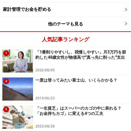
■Ｔポイント・Ｐｏｎｔａとの連動が魅力的
家計管理でお金を貯める
他にもTポイント、Pontaと連動している事業者がいくつ
かあり、200円で1ポイントという事業者が多いようで
他のテーマも見る
す。チリも積もればで電気代という毎月の生活コストを
少しでもポイント化することができるとお得さは増しま
人気記事ランキング
す。
東京電力・・・Tポイント、Ponta 1,000円につき5ポイ
「1番削りやすいし、我慢しやすい」月3万円を節
1
約した48歳女性が物価高で"真っ先に削った"支出
ント
ＥＮＥＯＳでんき・・・Tポイント 200円につき1ポイ
2026/08/05
ント
一度は登ってみたい富士山、いくらかかる？
2
ソフトバンクでんき・・・1,000円につき1ポイント
2019/06/23
電力買取も自由化
「一生貧乏」はスーパーのカゴの中に表れる？
3
「お金持ちカゴ」に変える4つの工夫
2025/08/28