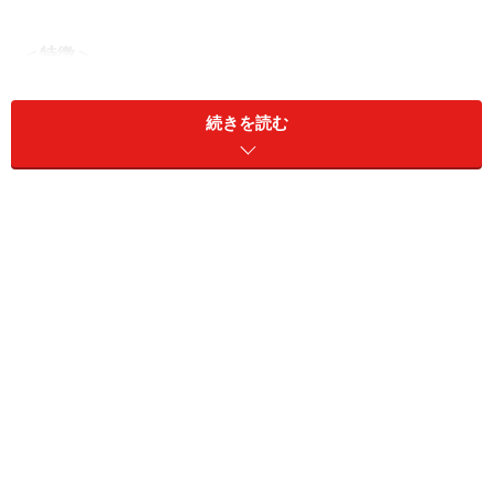
＜特徴＞
■電気使用量が多いほど安くなるプランが多い
多くの事業者が、電気をたくさん使用する程、割引率が
続きを読む
高くなるよう設定されていますので、ファミリー世帯は
選択肢が多くなっています。だからといって電気を無駄
に使うことなく、省エネを取入れた料金プランを取入れ
ることが家計にも地球にも優しい電気との付き合い方で
すね。
■電気使用量が少ない家庭もお得なHTBエナジー
反対に、単身や二人暮らしで、あまり電気は使わないと
いう場合は、HTBエナジー（ＨＩＳ）の契約アンペア数
に関係なく5%割引が保障されるといったプランがお得感
を実感できるでしょう。