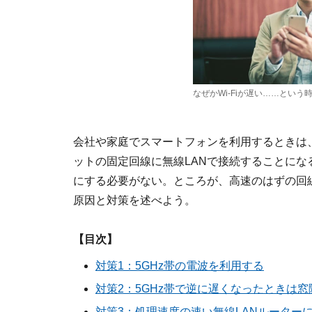
なぜかWi-Fiが遅い……とい
会社や家庭でスマートフォンを利用するときは、
ットの固定回線に無線LANで接続することに
にする必要がない。ところが、高速のはずの回
原因と対策を述べよう。
【目次】
対策1：5GHz帯の電波を利用する
対策2：5GHz帯で逆に遅くなったときは
対策3：処理速度の速い無線LANルーター