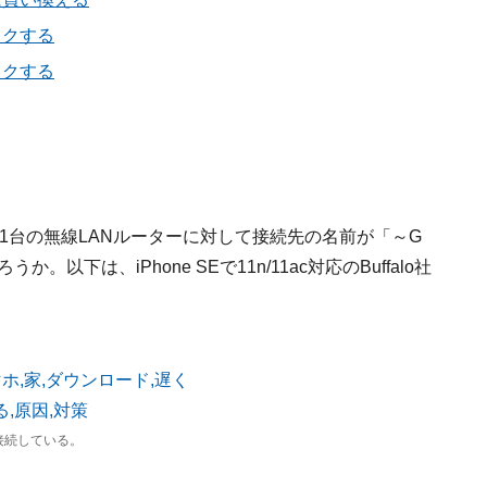
ックする
ックする
、1台の無線LANルーターに対して接続先の名前が「～G
下は、iPhone SEで11n/11ac対応のBuffalo社
。
に接続している。