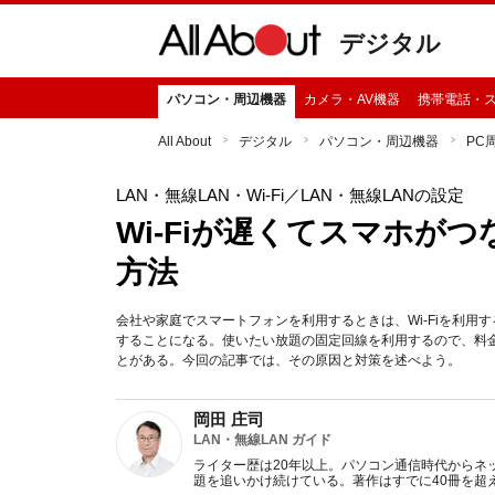
デジタル
パソコン・周辺機器
カメラ・AV機器
携帯電話・
All About
デジタル
パソコン・周辺機器
PC
LAN・無線LAN・Wi-Fi
／LAN・無線LANの設定
Wi-Fiが遅くてスマホが
方法
会社や家庭でスマートフォンを利用するときは、Wi-Fiを利用
することになる。使いたい放題の固定回線を利用するので、料
とがある。今回の記事では、その原因と対策を述べよう。
岡田 庄司
LAN・無線LAN ガイド
ライター歴は20年以上。パソコン通信時代からネッ
題を追いかけ続けている。著作はすでに40冊を超