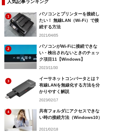
人気記事ランキング
パソコンとプリンターを接続し
1
たい！ 無線LAN（Wi-Fi）で接
続する方法
2021/04/05
パソコンがWi-Fiに接続できな
2
い・検出されないときのチェッ
ク項目11【Windows】
2023/11/30
イーサネットコンバータとは？
3
有線LANを無線化する方法を分
かりやすく解説
2023/02/17
共有フォルダにアクセスできな
4
い時の接続方法（Windows10）
2021/02/18