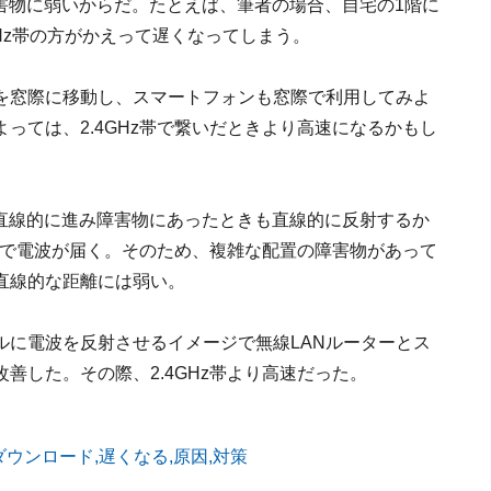
、障害物に弱いからだ。たとえば、筆者の場合、自宅の1階に
Hz帯の方がかえって遅くなってしまう。
ーを窓際に移動し、スマートフォンも窓際で利用してみよ
っては、2.4GHz帯で繋いだときより高速になるかもし
波が直線的に進み障害物にあったときも直線的に反射するか
ージで電波が届く。そのため、複雑な配置の障害物があって
直線的な距離には弱い。
ルに電波を反射させるイメージで無線LANルーターとス
善した。その際、2.4GHz帯より高速だった。