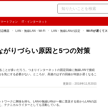
スマートフォン
IT・インターネット
周辺機器
LAN・無線LAN・Wi-Fi
LAN・無線LANの設定
Wi-Fiが遅く
つながりづらい原因と5つの対策
することが多いだろう。つまりインターネットの固定回線に無線LANで接続
金を気にする必要がない。ところが、高速のはずの回線が何故か遅くなるこ
更新日：2018年11月20日
トワークに興味を持ち、LANや無線LANが一般に普及する前からLANの話
え、テクニカルライターとしても活動している。