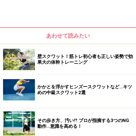
基礎代謝をアップする方法
を指南します。
あわせて読みたい
壁スクワット！筋トレ初心者も正しい姿勢で効
果大の体幹トレーニング
かかとを浮かすヒンズースクワットなど…キツ
めの中級スクワット2選
できる範囲ではじめて、食べ過ぎ＆動かない冬でも痩せ
体質を目指してくださいね！
その歩き方、汚い⁉ プロが指摘する3つのNG
動作…意識を高める！