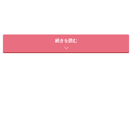
通勤前のダイエットなら忙しい私にもできる！
続きを読む
年末年始からはじまり、新年会や節分、バレンタインな
ど、何かと食べ過ぎてしまうこの季節、なかなか体型が
元に戻らず困ってしまう人も多いかと思います。ジムや
ウォーキングに行く時間がなかなかとれずに結局そのま
ま脂肪が定着してしまうなんてことも！
そんな
冬ですが
、実は夏よりも体を温めようとして代謝
が上がるため、『痩せよう！』と行動を起こしさえすれ
ば、
ダイエットが成功しやすい季節
なのです。とは言う
ものの、時間がなくてなかなか本格的なダイエットがで
きない人のために、まずは通勤前の時間を使って
1日の