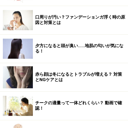
スープや甘酒でカラダを内側から温めよう！
口周りが汚い？ファンデーションガ浮く時の原
因と対策とは
人によって差はありますが、
基礎体温が1℃違う
と1日の
基礎代謝量が
13～15％変動
すると言われています。 その
日1日の消費エネルギーを決める、体や脳のパフォーマ
夕方になると頭が臭い……地肌の匂いが気にな
る！
ンスを支えている一つが朝食です。 社会人になると朝食
を取らない人は多数派ですが、朝食には以下の３つの役
割があります。
赤ら顔は冬になるとトラブルが増える？ 対策
とNGケアとは
体温の上昇（自律神経調整）
脳のエネルギー補給
チークの適量って一体どれくらい？ 動画で確
認！
排泄サポート