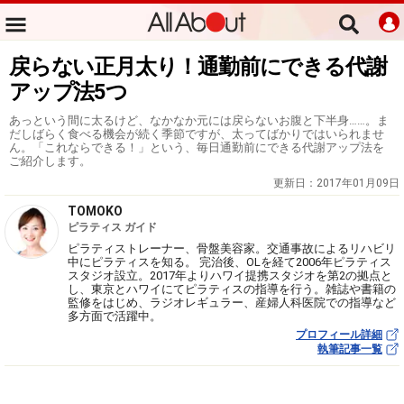
戻らない正月太り！通勤前にできる代謝
アップ法5つ
あっという間に太るけど、なかなか元には戻らないお腹と下半身……。ま
だしばらく食べる機会が続く季節ですが、太ってばかりではいられませ
ん。「これならできる！」という、毎日通勤前にできる代謝アップ法を
ご紹介します。
更新日：
2017年01月09日
TOMOKO
ピラティス ガイド
ピラティストレーナー、骨盤美容家。交通事故によるリハビリ
中にピラティスを知る。 完治後、OLを経て2006年ピラティス
スタジオ設立。2017年よりハワイ提携スタジオを第2の拠点と
し、東京とハワイにてピラティスの指導を行う。雑誌や書籍の
監修をはじめ、ラジオレギュラー、産婦人科医院での指導など
多方面で活躍中。
プロフィール詳細
執筆記事一覧