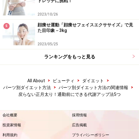
トレッチに挑戦！
2023/10/26
顔痩せ運動「顔痩せフェイスエクササイズ」で見
5
た目印象－3kg
2023/05/25
【その4】毎朝、体重計で数字をチェック！
ランキングをもっと見る
朝の空腹時がおすすめ！
>
>
>
All About
ビューティ
ダイエット
>
>
パーツ別ダイエット方法
パーツ別ダイエット方法の関連情報
戻らない正月太り！通勤前にできる代謝アップ法5つ
食べ過ぎた時に気になるのはやっぱり体重！ 体重を記録
することは大切なことですが、時間や条件が異なった状
会社概要
採用情報
態で測っていませんか？
投資家情報
広告掲載
体重を計るなら同じ条件で正確に計ってください。
朝起
利用規約
プライバシーポリシー