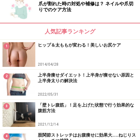
ただし、いきなり朝食をしっかり食べろといわれても無
爪が割れた時の対処や補修は？ ネイルや爪切
りでのケア方法
理だと思うので、最初は温かいスープや具だくさんのお
味噌汁、甘酒などから無理なくはじめてみましょう。
人気記事ランキング
夏場の温かい季節はスムージー、冷える季節はスープな
ヒップ＆太ももが変わる！美しいお尻ケア
どにすると、無理なくはじめられると思います。ちなみ
1
に私は、通年を通して毎朝「甘酒」で身体を温めていま
すよ。 また、コーヒーは身体を冷やす作用がありますの
2014/04/28
で嗜好品としてくださいね。
上半身痩せダイエット！上半身が痩せない原因と
2
上半身太りの解決法
2022/05/31
「壁トレ腹筋」！足を上げた状態で行う効果的な
3
腹筋方法
2021/12/14
股関節ストレッチはお腹痩せに効果大……ねじりス
4