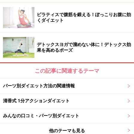
・ 腰に痛みがあるときはお休みします
・ 回数よりも、気持ちよく伸ばすことが大切です
ピラティスで腹筋を鍛える！ぽっこりお腹に効
くダイエット
【その2】自律神経を刺激する『朝シャワ
デトックスヨガで溜めない体に！デトックス効
果を高めるポーズ
ー』
この記事に関連するテーマ
自律神経を整えることはダイエットの成功に欠かせない！
パーツ別ダイエット方法の関連情報
冬の朝は気温が低いだけでなく、私たちの体も冷えてい
清香式 1分アクションダイエット
る状態で、体温が低くなりがちです。人間の基礎体温や
みんなの口コミ・パーツ別ダイエット
基礎代謝は、自律神経と密接なつながりがあります。 そ
の一つとして、副交感神経が働いている時は、交感神経
他のテーマも見る
が働いている時よりも
体温が低い
と言われています。