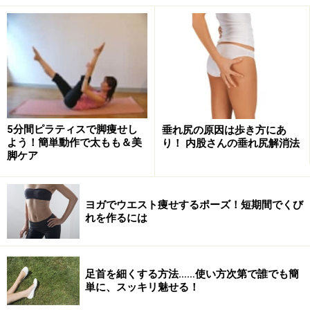
【その1】基礎代謝がアップする！『起きた
ら背伸び』
両腕を思いっきり伸ばし背伸びをするときは、
ストレッ
チと同時に体幹
をしっかり使っています。体を支えるた
めに、腹筋や背筋などの大きな筋肉を使い姿勢をキープ
5分間ピラティスで脚痩せし
垂れ尻の原因は歩き方にあ
することで、エネルギー消費がしやすくなり、ダイエッ
よう！簡単動作で太もも＆美
り！ 内股さんの垂れ尻解消法
脚ケア
ト効果も期待できます！
ヨガでウエスト痩せするポーズ！短期間でくび
れを作るには
肩や腰が痛い時はお休みしましょう
足首を細くする方法……使い方次第で誰でも簡
【背伸びのポイント】
単に、スッキリ魅せる！
・ ゆっくりとした深呼吸と共におこなってください