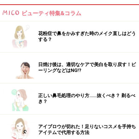
ビューティ特集&コラム
寝起きでまだボーっとしている状態から、朝シャワーで
交感神経へと自律神経を切り替えることで、基礎体温を
花粉症で鼻をかみすぎた時のメイク直しはどう
上げるサポートにもなります。
する？
ただ、安易にシャワーに頼るというよりも、
早起きを心
がける
ということがダイエット中は大切。時間に余裕を
日焼け後は、適切なケアで美白を取り戻す！ピ
持つことで自律神経が整い、基礎体温や基礎代謝もアッ
ーリングなどはNG!?
プします。
正しい鼻毛処理のやり方……抜くべき？ 剃るべ
き？
【その3】冬はスープで身体を内側から温め
よう
アイブロウが切れた！足りないコスメを手持ち
アイテムで代用する方法