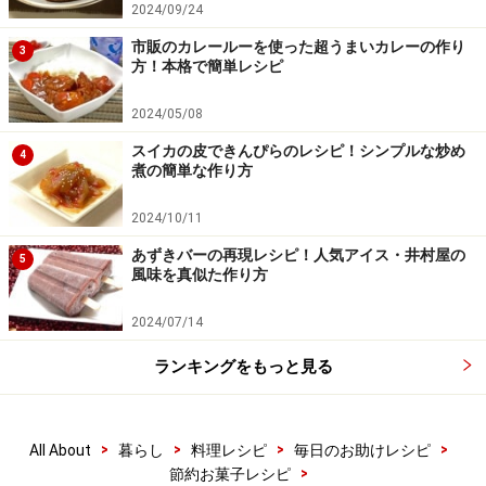
2024/09/24
市販のカレールーを使った超うまいカレーの作り
3
方！本格で簡単レシピ
2024/05/08
スイカの皮できんぴらのレシピ！シンプルな炒め
4
煮の簡単な作り方
3に2を敷き詰める
2024/10/11
4
あずきバーの再現レシピ！人気アイス・井村屋の
（3）に（2）を敷き詰める。
5
風味を真似た作り方
りんごは皮を下にして並べる
2024/07/14
ランキングをもっと見る
>
>
>
>
All About
暮らし
料理レシピ
毎日のお助けレシピ
>
節約お菓子レシピ