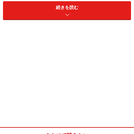
続きを読む
フルーツグラッセケーキ(8人分)
■
生地
ホットケーキミックス
400g
卵
2個
牛乳
250cc
■
フルーツグラッセ
りんご
1/2個
みかん
1個