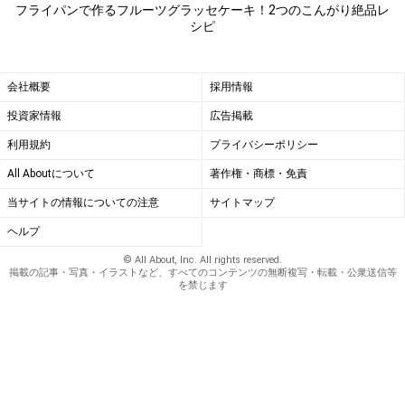
フライパンで作るフルーツグラッセケーキ！2つのこんがり絶品レ
シピ
会社概要
採用情報
投資家情報
広告掲載
利用規約
プライバシーポリシー
All Aboutについて
著作権・商標・免責
当サイトの情報についての注意
サイトマップ
ヘルプ
© All About, Inc. All rights reserved.
掲載の記事・写真・イラストなど、すべてのコンテンツの無断複写・転載・公衆送信等
生地を半分流し入れ、チョコを並べて残りの生地を
を禁じます
5
入れる
（1）の半量を流し入れ、板チョコを割って並べ、残り
の生地を流し入れる。