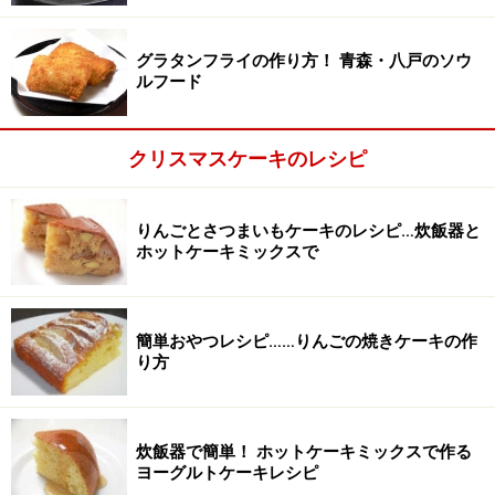
グラタンフライの作り方！ 青森・八戸のソウ
ルフード
クリスマスケーキのレシピ
りんごとさつまいもケーキのレシピ…炊飯器と
ホットケーキミックスで
簡単おやつレシピ……りんごの焼きケーキの作
り方
りんごは芯をくり抜いて薄切りにし、みかんは皮を
2
むいて切る
炊飯器で簡単！ ホットケーキミックスで作る
りんごは芯をくり抜いて薄く切り、みかんは皮をむいて
ヨーグルトケーキレシピ
半分に切って5mm幅に切る。