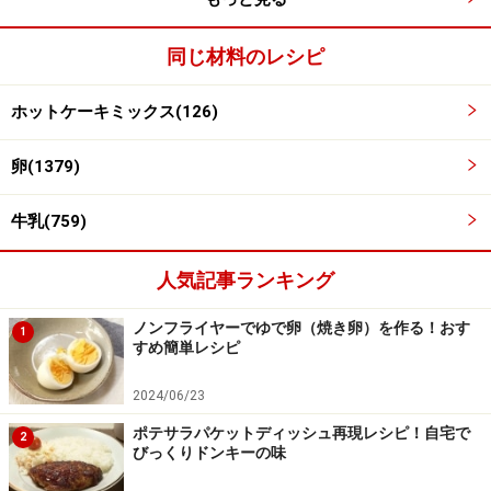
フライパンにバターを入れて溶かし、グラニュー糖
3
同じ材料のレシピ
をふる
フライパンにバターを入れて弱火にかけ、バターが溶け
ホットケーキミックス(126)
たら火を止め、フライパンを回して全体にバターを伸ば
卵(1379)
し、グラニュー糖をふり入れる。
牛乳(759)
人気記事ランキング
ノンフライヤーでゆで卵（焼き卵）を作る！おす
1
すめ簡単レシピ
2024/06/23
ポテサラパケットディッシュ再現レシピ！自宅で
2
びっくりドンキーの味