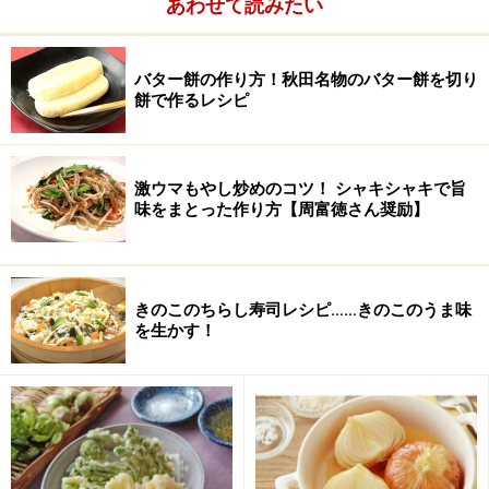
あわせて読みたい
バター
15g
グラニュー糖
大さじ1
バター餅の作り方！秋田名物のバター餅を切り
餅で作るレシピ
激ウマもやし炒めのコツ！ シャキシャキで旨
味をまとった作り方【周富徳さん奨励】
きのこのちらし寿司レシピ……きのこのうま味
を生かす！
■
その他
チョコレート
板チョコ1/2枚