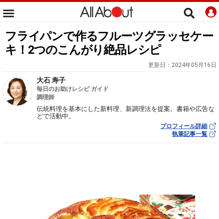
フライパンで作るフルーツグラッセケー
キ！2つのこんがり絶品レシピ
更新日：
2024年05月16日
大石 寿子
毎日のお助けレシピ ガイド
調理師
伝統料理を基本にした新料理、新調理法を提案。書籍や広告な
どで活動中。
プロフィール詳細
執筆記事一覧