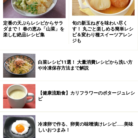
生地の分量は、深さのある24～26cmのフライパン用で
す。それより小さいか、浅いフライパン使用の場合は、
生地の分量を2/3～1/2にしてください。
定番の天ぷらレシピからサラ
旬の新玉ねぎを味わい尽く
ダまで！ 春の恵み「山菜」を
す！ 丸ごと楽しめる簡単レシ
楽しむ絶品レシピ集
ピ＆変わり種スイーツアレン
フルーツグラッセケーキの作り方・手順
ジも
■
フライパンで焼くフルーツグラッセケーキの作り方
白菜レシピ11選！ 大量消費レシピから洗い方
ボウルで卵と牛乳を混ぜ、ミックス粉を入れて混ぜ
1
や冷凍保存方法まで解説
る
ボウルに卵と牛乳を入れて泡だて器で混ぜ、ホットケー
キミックスを入れて混ぜる。
【健康流動食】カリフラワーのポタージュレシ
ピ
冷凍卵で作る、卵黄の味噌漬けレシピ……美味
しいおつまみ！