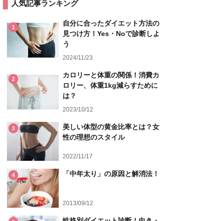
人気記事ランキング
自分に合ったダイエット方法の
1
見つけ方！Yes・Noで診断しよ
う
2024/11/23
カロリーと体重の関係！消費カ
2
ロリー、体重1kg減らすために
は？
2023/10/12
美しい体型の黄金比率とは？女
3
性の理想のスタイル
2022/11/17
「中年太り」の原因と解消法！
4
2013/09/12
性格別ダイエット診断！向き・