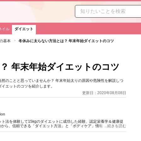
ネイル
ダイエット
の基本
冬休みに太らない方法とは？ 年末年始ダイエットのコツ
？ 年末年始ダイエットのコツ
当然のことと思っていませんか？ 年末年始太りの原因や危険性を解説しつ
ダイエットのコツを紹介します。
更新日：2020年08月08日
ion
ット法を体験して15kgのダイエットに成功した経験、認定栄養学＆健康促
力から、信頼できる「ダイエット方法」と「ボディケア」情報を提供。
...続きを読む
配信中（＊経歴にURL記載）。