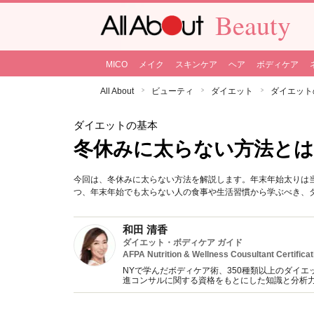
Beauty
MICO
メイク
スキンケア
ヘア
ボディケア
All About
ビューティ
ダイエット
ダイエット
ダイエットの基本
冬休みに太らない方法とは
今回は、冬休みに太らない方法を解説します。年末年始太りは
つ、年末年始でも太らない人の食事や生活習慣から学ぶべき、
和田 清香
ダイエット・ボディケア ガイド
AFPA Nutrition & Wellness Cousultant Certificat
NYで学んだボディケア術、350種類以上のダイエ
進コンサルに関する資格をもとにした知識と分析
YouTube&インスタグラムでのダイエット動画も