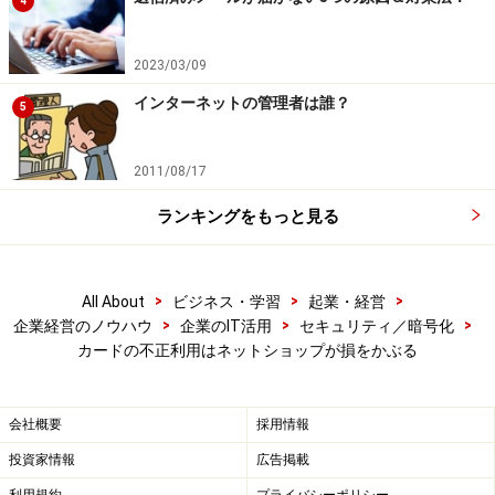
4
3Dセキュアとは、本人認証に使うためカード発行会社に
登録したパスワードです。スキミング等でカード番号や
2023/03/09
有効期限を盗まれても、パスワードは分かりませんので
インターネットの管理者は誰？
不正利用を防げます。ただネットショップ側にとっては
5
決済費用が増えます。3Dセキュアはカード決済のオプシ
ョンで提供されており別料金となりますので、高額商品
2011/08/17
を扱っていて不正利用されると影響が大きい場合など検
ランキングをもっと見る
討が必要です。
ネットショップ向けにチャージバック保証サービスをし
>
>
>
All About
ビジネス・学習
起業・経営
ている会社もあります。毎月、決められた額を支払うと
>
>
>
企業経営のノウハウ
企業のIT活用
セキュリティ／暗号化
カードの不正利用はネットショップが損をかぶる
限度額の範囲内で、不正利用された額を保証してくれま
す。
会社概要
採用情報
しっかり自分のカードは管理し、ネットショップやお店
投資家情報
広告掲載
に迷惑をかけないようにしましょう。