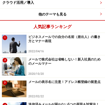
まりネットショップが損をこうむります。
クラウド活用／導入
”そんなご無体な”と言ってもカード会社との契約書にチ
他のテーマも見る
ャージバックと書かれていると、契約に同意したことに
なります。チャージバックとはカードの不正利用などが
人気記事ランキング
あると、クレジットカード会社が加盟店に対する支払い
ビジネスメールでの自分の名前（差出人）の書き
1
を拒絶することです。
方とマナー表現
2022/04/16
3Dセキュアを入れる決済だとカード会社持
メールで株式会社は省略しない！新入社員のため
2
のメールマナー
ちに
2020/10/20
ネットショップの買物でクレジット番号と有効期限のみ
を入力する決済ではなく、3Dセキュアを入力する場合は
メールの表示名に注意！アドレス帳登録の留意点
3
不正利用があるとネットショップではなくカード会社持
ちになります。
2022/02/22
送信済みメールが届かない5つの原因＆対策法！