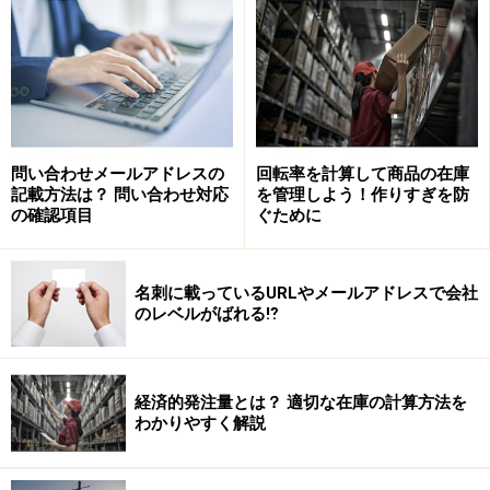
問い合わせメールアドレスの
回転率を計算して商品の在庫
記載方法は？ 問い合わせ対応
を管理しよう！作りすぎを防
の確認項目
ぐために
国内でもスキミングの被害があるため、お店でクレジッ
トカードを使う場合はICチップ対応のカード読取機を設
名刺に載っているURLやメールアドレスで会社
のレベルがばれる⁉
置するよう義務化する割賦販売法改正の動きがありま
す。
経済的発注量とは？ 適切な在庫の計算方法を
カード情報が暗号化されてICチップに入っていますので
わかりやすく解説
偽造しにくくなります。現在、7割ほどのクレジットカ
ードがICチップを搭載していますが、対応しているお店