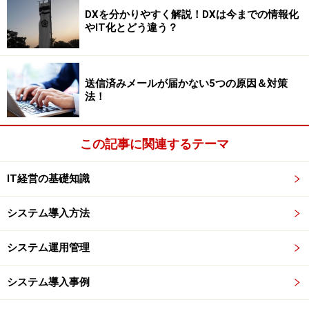
は2割もありません。
DXを分かりやすく解説！DXは今までの情報化
やIT化とどう違う？
カードの不正利用があるとどうなる
送信済みメールが届かない5つの原因＆対策
法！
カードの不正利用があるとどうなる
この記事に関連するテーマ
自分のカードが不正利用されても第三者による不正利用
が認められればカード会社が全額補償してくれることに
IT経営の基礎知識
なっています。ところがネットショップになると話が変
ってきます。
システム導入方法
システム運用管理
本人になりすましてネットショップで不正利用されたカ
ードで買物されると、不正利用であってもカード会社か
システム導入事例
らの補償はなく、ネットショップの負担になります。つ