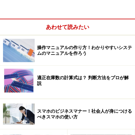
日帰り温泉やサウナなどへ行った場合、暗証番号方式の
ロッカーに入れる時に暗証番号を盗み見し、持ち主が離
れた隙に開けてカード情報を盗み、元へ戻します。ネッ
あわせて読みたい
トでは”カードが無効になっています”などのメールを送
り、偽のサイトに誘導してカード情報などを入力させま
す。
操作マニュアルの作り方！わかりやすいシステ
ムのマニュアルを作ろう
海外ではスキミングもあります。危ない店でカードで買
物すると、”カード情報を確かめます”と、裏にまわって
適正在庫数の計算式は？ 判断方法をプロが解
ゴソゴソしてから”大丈夫。決済できました”とカードを
説
返却します。店の従業員が勝手にカード情報を盗んで情
報を売っているケースもあります。
スマホのビジネスマナー！社会人が身につける
べきスマホの使い方