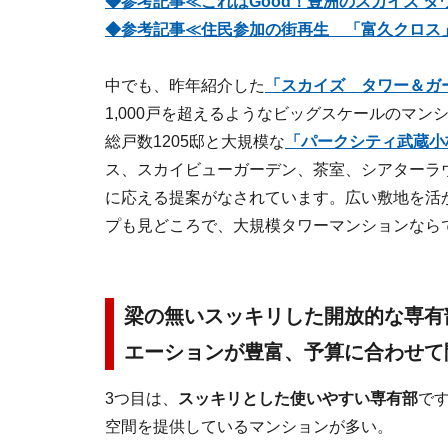
◆参考記事≪これはGood！豊洲のスカイズ 
◆参考記事≪住民参加の街再生 「富久クロス
中でも、昨年紹介した
「スカイズ タワー＆ガ
1,000戸を超えるようなビッグスケールのマ
総戸数1205邸と大規模な
「パークシティ武蔵小杉
ス、スカイビューガーデン、茶室、シアターラ
に応える提案がなされています。広い敷地を活
プも見どころで、大規模タワーマンションなら
梁の無いスッキリした開放的な専有
エーションが豊富、予算に合わせて
3つ目は、
スッキリとした使いやすい専有部
で
空間を提供しているマンションが多い。