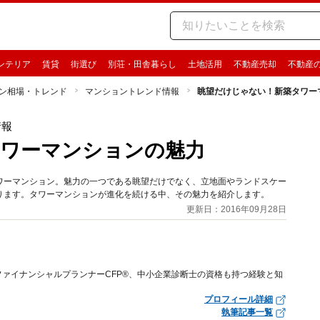
ンテリア
賃貸
街選び
別荘・田舎暮らし
土地活用
不動産売却
不動産
ン相場・トレンド
マンショントレンド情報
眺望だけじゃない！新築タワー
情報
タワーマンションの魅力
ワーマンション。魅力の一つである眺望だけでなく、立地面やランドスケー
ります。タワーマンションが進化を続ける中、その魅力を紹介します。
更新日：2016年09月28日
ァイナンシャルプランナーCFP®、中小企業診断士の資格も持つ経験と知
プロフィール詳細
執筆記事一覧