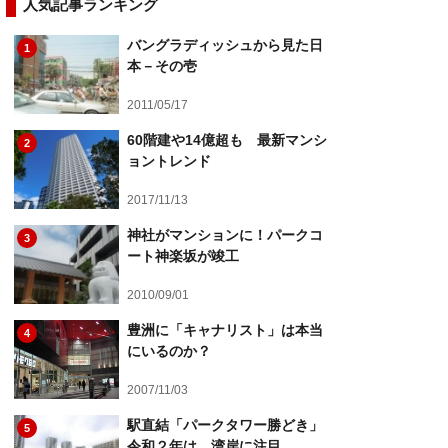
人気記事ランキング
バングラディッシュから見た日
1
本－その壱
2011/05/17
60階建や14億超も 最新マンシ
2
ョントレンド
2017/11/13
神社がマンションに！パークコ
3
ート神楽坂が竣工
2010/09/01
豊洲に「キャナリスト」は本当
4
にいるのか？
2007/11/03
駅直結「パークタワー勝どき」
5
令和２年は、湾岸に注目