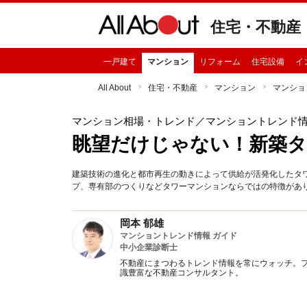
住宅・不動産
一戸建て
マンション
リフォーム
住宅設備
イ
All About
住宅・不動産
マンション
マンショ
マンション相場・トレンド
／マンショントレンド
眺望だけじゃない！新築
建築技術の進化と都市再生の動きによって供給が活発化したタ
プ、専有部のつくりなどタワーマンションならではの特徴があ
岡本 郁雄
マンショントレンド情報 ガイド
中小企業診断士
不動産にまつわるトレンド情報を常にウォッチ。フ
識豊富な不動産コンサルタント。