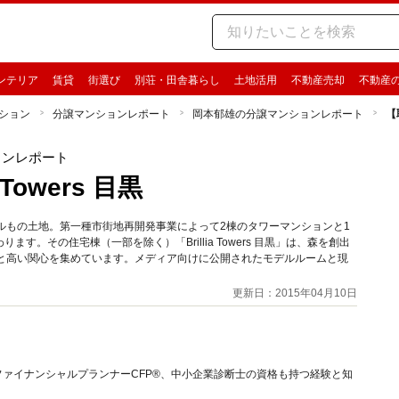
ンテリア
賃貸
街選び
別荘・田舎暮らし
土地活用
不動産売却
不動産
ション
分譲マンションレポート
岡本郁雄の分譲マンションレポート
【
ョンレポート
Towers 目黒
ルもの土地。第一種市街地再開発事業によって2棟のタワーマンションと1
。その住宅棟（一部を除く）「Brillia Towers 目黒」は、森を創出
件超と高い関心を集めています。メディア向けに公開されたモデルルームと現
更新日：2015年04月10日
ァイナンシャルプランナーCFP®、中小企業診断士の資格も持つ経験と知