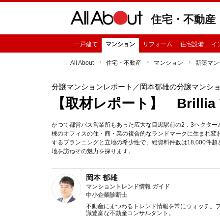
住宅・不動産
一戸建て
マンション
リフォーム
住宅設備
イ
All About
住宅・不動産
マンション
新築マン
分譲マンションレポート
／岡本郁雄の分譲マンシ
【取材レポート】 Brillia 
かつて都営バス営業所もあった広大な目黒駅前の2．3ヘクター
棟のオフィスの住・商・業の複合的なランドマークに生まれ変わります
するプランニングと立地の希少性で、総資料件数は18,000
地を訪ねその魅力を探ります。
岡本 郁雄
マンショントレンド情報 ガイド
中小企業診断士
不動産にまつわるトレンド情報を常にウォッチ。フ
識豊富な不動産コンサルタント。