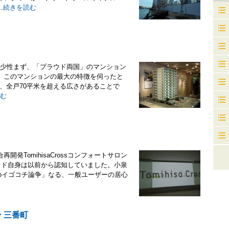
.
続きを読む
に希少性まず、「プラウド両国」のマンション
、このマンションの最大の特徴を伺ったと
で、全戸70平米を超える広さがあることで
む
発TomihisaCrossコンフォートサロン
は、ガイド自身は以前から認知していました。小泉
yoイゴコチ論争」なる、一般ユーザーの居心
 三番町