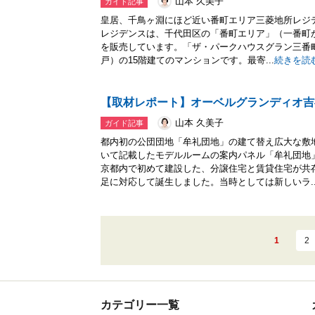
山本 久美子
ガイド記事
皇居、千鳥ヶ淵にほど近い番町エリア三菱地所レジ
レジデンスは、千代田区の「番町エリア」（一番町
を販売しています。「ザ・パークハウスグラン三番町
戸）の15階建てのマンションです。最寄...
続きを読
【取材レポート】オーベルグランディオ吉祥
山本 久美子
ガイド記事
都内初の公団団地「牟礼団地」の建て替え広大な敷
いて記載したモデルルームの案内パネル「牟礼団地
京都内で初めて建設した、分譲住宅と賃貸住宅が共
足に対応して誕生しました。当時としては新しいラ..
1
2
カテゴリー一覧