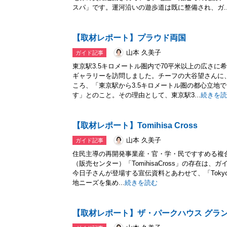
スパ」です。運河沿いの遊歩道は既に整備され、ガ..
【取材レポート】プラウド両国
山本 久美子
ガイド記事
東京駅3.5キロメートル圏内で70平米以上の広さ
ギャラリーを訪問しました。チーフの大谷望さんに
ころ、「東京駅から3.5キロメートル圏の都心立地
す」とのこと。その理由として、東京駅3...
続きを読
【取材レポート】Tomihisa Cross
山本 久美子
ガイド記事
住民主導の再開発事業産・官・学・民ですすめる複合再開
（販売センター）「TomihisaCross」の存在
今日子さんが登場する宣伝資料とあわせて、「Tok
地ニーズを集め...
続きを読む
【取材レポート】ザ・パークハウス グラン