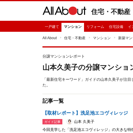
住宅・不動産
一戸建て
マンション
リフォーム
住宅設備
イ
All About
住宅・不動産
マンション
新築マン
分譲マンションレポート
山本久美子の分譲マンショ
「最新住宅キーワード」ガイドの山本久美子が注目
た。
記事一覧
【取材レポート】洗足池エコヴィレッジ
山本 久美子
ガイド記事
今回見学した「洗足池エコヴィレッジ」の大きな特