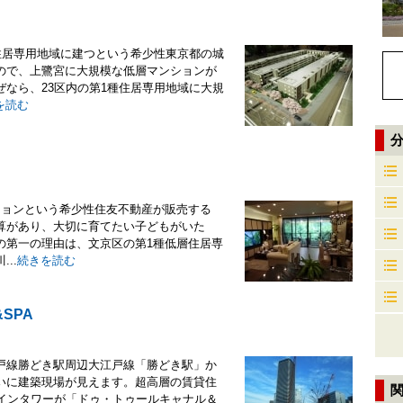
住居専用地域に建つという希少性東京都の城
ので、上鷺宮に大規模な低層マンションが
なら、23区内の第1種住居専用地域に大規
を読む
ションという希少性住友不動産が販売する
算があり、大切に育てたい子どもがいた
の第一の理由は、文京区の第1種低層住居専
..
続きを読む
&SPA
戸線勝どき駅周辺大江戸線「勝どき駅」か
いに建築現場が見えます。超高層の賃貸住
ツインタワーが「ドゥ・トゥールキャナル＆