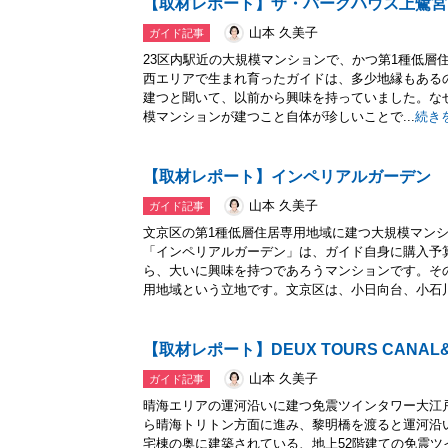
【取材レポート】ザ・パークハウス上鷺宮
山本 久美子
ガイド記事
23区内駅近の大規模マンションで、かつ第1種低層
西エリアで生まれ育ったガイドは、多少地縁もある
建つと聞いて、以前から興味を持っていました。なぜ
模マンションが建つこと自体が珍しいことで...
続き
【取材レポート】インペリアルガーデン
山本 久美子
ガイド記事
文京区の第1種低層住居専用地域に建つ大規模マン
「インペリアルガーデン」は、ガイド自身に購入予
ら、大いに興味を持つであろうマンションです。そ
用地域という立地です。文京区は、小日向台、小石川.
【取材レポート】DEUX TOURS CANAL
山本 久美子
ガイド記事
晴海エリアの運河沿いに建つ免震ツインタワー大江
ら晴海トリトン方面に進み、黎明橋を渡ると運河沿
宅棟の奥に建築されている、地上52階建ての免震