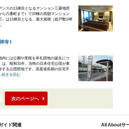
デンスの11棟目となるマンション三菱地所
から六番町まで）で10棟の高額マンション
」は11棟目となる、最大規模（総戸数148
む
寺 I
地内には公園や里桜を牟礼団地の誕生につ
」は、昭和31年、当時の日本住宅公団が東
存する公団団地です。高度成長期の住宅不
.
続きを読む
次のページへ
ガイド関連
All Abou