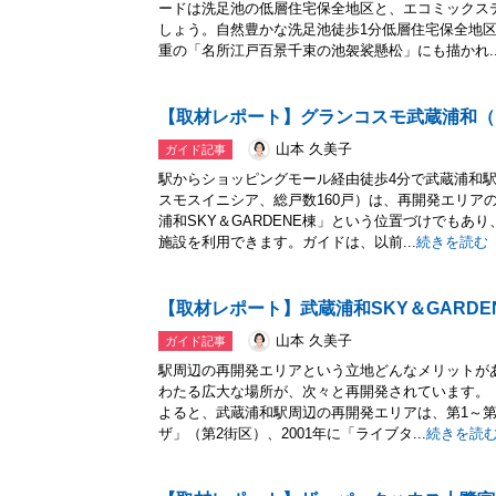
ードは洗足池の低層住宅保全地区と、エコミックス
しょう。自然豊かな洗足池徒歩1分低層住宅保全地
重の「名所江戸百景千束の池袈裟懸松」にも描かれ..
【取材レポート】グランコスモ武蔵浦和（
山本 久美子
ガイド記事
駅からショッピングモール経由徒歩4分で武蔵浦和
スモスイニシア、総戸数160戸）は、再開発エリア
浦和SKY＆GARDENE棟」という位置づけでもあ
施設を利用できます。ガイドは、以前...
続きを読む
【取材レポート】武蔵浦和SKY＆GARDE
山本 久美子
ガイド記事
駅周辺の再開発エリアという立地どんなメリットが
わたる広大な場所が、次々と再開発されています。
よると、武蔵浦和駅周辺の再開発エリアは、第1～第9
ザ」（第2街区）、2001年に「ライブタ...
続きを読