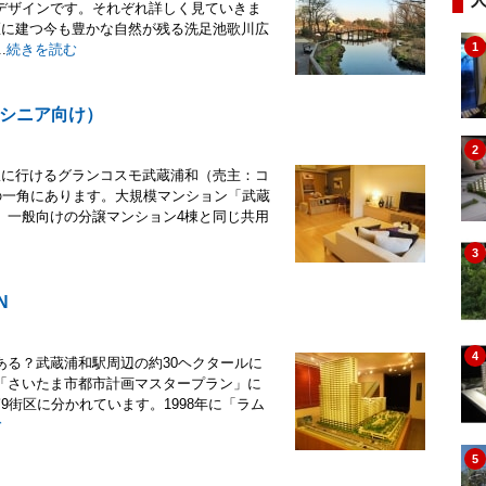
デザインです。それぞれ詳しく見ていきま
区に建つ今も豊かな自然が残る洗足池歌川広
1
.
続きを読む
シニア向け）
2
駅に行けるグランコスモ武蔵浦和（売主：コ
の一角にあります。大規模マンション「武蔵
り、一般向けの分譲マンション4棟と同じ共用
3
N
4
ある？武蔵浦和駅周辺の約30ヘクタールに
「さいたま市都市計画マスタープラン」に
街区に分かれています。1998年に「ラム
む
5