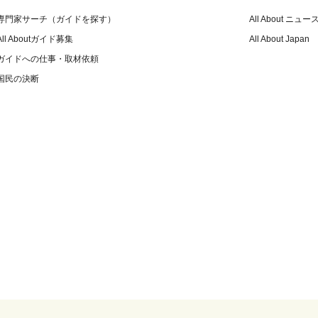
専門家サーチ（ガイドを探す）
All About ニュー
All Aboutガイド募集
All About Japan
ガイドへの仕事・取材依頼
国民の決断