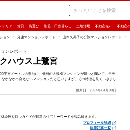
ンテリア
賃貸
街選び
別荘・田舎暮らし
土地活用
不動産売却
不動産
ション
分譲マンションレポート
山本久美子の分譲マンションレポート
ションレポート
クハウス上鷺宮
800平方メートルの敷地に、低層の大規模マンションが建つと聞いて、モデ
、なかなか出会えないマンションだと思いますが、その特徴を見ていきまし
更新日：2014年04月08日
取材経験を持つガイドが最新の住宅キーワードを読み解きます。
プロフィール詳細
執筆記事一覧