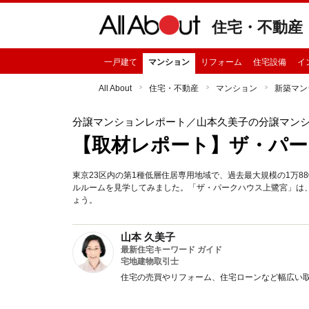
住宅・不動産
一戸建て
マンション
リフォーム
住宅設備
イ
All About
住宅・不動産
マンション
新築マン
分譲マンションレポート
／山本久美子の分譲マン
【取材レポート】ザ・パー
東京23区内の第1種低層住居専用地域で、過去最大規模の1万8
ルルームを見学してみました。「ザ・パークハウス上鷺宮」は
ょう。
山本 久美子
最新住宅キーワード ガイド
宅地建物取引士
住宅の売買やリフォーム、住宅ローンなど幅広い