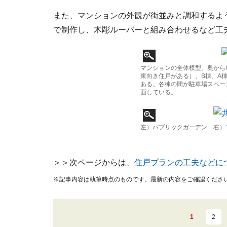
また、マンションの外観が街並みと調和するよ
で制作し、木彫ルーバーと組み合わせるなど工
マンションの全体模型。奥から
東向き住戸がある）、B棟、A
ある。各棟の間が駐車場スペー
面している。
左）パブリックガーデン 右）
＞＞次ページからは、
住戸プランの工夫などに
※記事内容は執筆時点のものです。最新の内容をご確認くださ
1
2