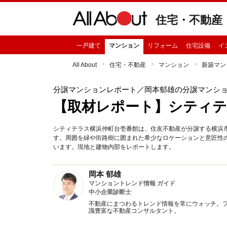
住宅・不動産
一戸建て
マンション
リフォーム
住宅設備
イ
All About
住宅・不動産
マンション
新築マン
分譲マンションレポート
／岡本郁雄の分譲マンシ
【取材レポート】シティテ
シティテラス横浜仲町台壱番館は、住友不動産が分譲する横浜市
す。周囲を緑や街路樹に囲まれた希少なロケーションと意匠性
います。現地と建物内部をレポートします。
岡本 郁雄
マンショントレンド情報 ガイド
中小企業診断士
不動産にまつわるトレンド情報を常にウォッチ。フ
識豊富な不動産コンサルタント。