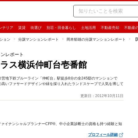
ンテリア
賃貸
街選び
別荘・田舎暮らし
土地活用
不動産売却
不動産
ション
分譲マンションレポート
岡本郁雄の分譲マンションレポート
【
ョンレポート
ラス横浜仲町台壱番館
営地下鉄ブルーライン「仲町台」駅徒歩8分の全245邸のマンションで
の高いファサードデザインや緑を採り入れたランドスケープで人気を博して
更新日：2012年10月11日
ァイナンシャルプランナーCFP®、中小企業診断士の資格も持つ経験と知
プロフィール詳細