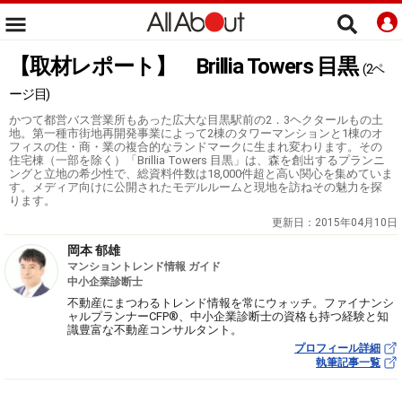
【取材レポート】 Brillia Towers 目黒
(2ペ
ージ目)
かつて都営バス営業所もあった広大な目黒駅前の2．3ヘクタールもの土
地。第一種市街地再開発事業によって2棟のタワーマンションと1棟のオ
フィスの住・商・業の複合的なランドマークに生まれ変わります。その
住宅棟（一部を除く）「Brillia Towers 目黒」は、森を創出するプランニ
ングと立地の希少性で、総資料件数は18,000件超と高い関心を集めていま
す。メディア向けに公開されたモデルルームと現地を訪ねその魅力を探
ります。
更新日：
2015年04月10日
岡本 郁雄
マンショントレンド情報 ガイド
中小企業診断士
不動産にまつわるトレンド情報を常にウォッチ。ファイナンシ
ャルプランナーCFP®、中小企業診断士の資格も持つ経験と知
識豊富な不動産コンサルタント。
プロフィール詳細
執筆記事一覧