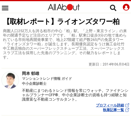
【取材レポート】ライオンズタワー柏
商圏人口252万人を誇る柏市の中心「柏」駅。「上野－東京ライン」の来
年の開通予定など注目のエリアです。「柏」駅東口徒歩3分の地で進めら
れている市街地再開発事業で、地上27階建て総戸数265戸の免震タワー
「ライオンズタワー柏」が誕生します。長期優良認定をうけ施工会社竹
中工務店独自のスーパーフレックスチューブ工法、スーパーフレックス
スラブ工法を採用した先進のプランニング。その魅力をレポートしま
す。
更新日：
2014年06月04日
岡本 郁雄
マンショントレンド情報 ガイド
中小企業診断士
不動産にまつわるトレンド情報を常にウォッチ。ファイナンシ
ャルプランナーCFP®、中小企業診断士の資格も持つ経験と知
識豊富な不動産コンサルタント。
プロフィール詳細
執筆記事一覧