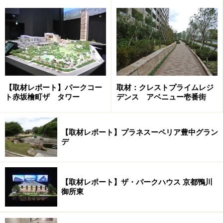
り、こちらも街の大きな魅力になっています。中でも、
「柏」東口駅前から南に伸びるハウディーモール柏駅前
通り商店街は、日曜・祝日は歩行者天国を実施し多くの
人で賑わいます。
柏二番街商店会。千葉県でもっとも賑わう商店会の一つ
【取材レポート】パークコー
取材：クレストプライムレジ
ト赤坂檜町ザ タワー
デンス アベニュー壱番街
アーケード式の商店会として「柏」駅でもっとも賑わい
を見せるのが東口を出てすぐにのびる柏二番街商店会で
【取材レポート】プラネスーペリア豊中グラン
す。柏第一号スーパーのKEIHOKU柏店をはじめ多彩なテ
デ
ナントが暮らしをサポート。ドンキホーテ柏駅前店や丸
井柏店なども商店街の先にあり回遊性を高めています。
【取材レポート】ザ・パークハウス 京都鴨川
御所東
商店街を抜けると、「柏」駅の南口に抜ける
柏二番街商店会の中を進むと、「柏駅東口Ｄ街区第一種