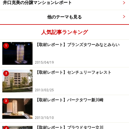
井口克美の分譲マンションレポート
他のテーマも見る
「柏駅東口Ｄ街区第一種市街地再開発事業」の開発地
人気記事ランキング
同開発は、南通りを挟んで南側の敷地に商業施設と駐車
場などが入る地上6階建ての建物と27階建てのタワーマ
【取材レポート】ブランズタワーみなとみらい
1
ンションがつくられます。タワー棟の1、2階には商業施
設、3階には柏市が運営予定の文化交流施設がつくられ
2015/04/19
ます。4階以上は住宅となり参加組合員でもある大京が
【取材レポート】センチュリーフォレスト
分譲します。
2
2013/02/25
【取材レポート】パークタワー新川崎
3
「柏駅東口Ｄ街区第一種市街地再開発事業」のタワー棟の建
設地。すぐそばに柏二番街商店会のアーケードが
2013/10/10
建物の設計・施工は、竹中工務店が行います。同社は、
【取材レポート】プラウドタワー立川
豊富な免震構造の建物の施工実績があり、タワー棟であ
4