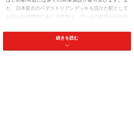
た、日本最古のペデストリアンデッキを設けた駅として
も知られ40周年にあたる昨年は、デッキの拡張が行われ
ました。この「柏」駅は、平成26年に東京－上野間で進
められている「上野－東京ライン」の開業で「東京」駅
続きを読む
に常磐線（一部）が乗入予定。都心へのアクセスの面で
も注目されています。
「柏」駅東口のペデストリアンデッキ。柏そごうやビックカ
メラ、ファミリかしわなどがデッキで結ばれ利便性を高めて
いる