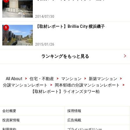
るライオンズタワー柏には、同社の免震構造などの技術
が採用されます。
2014/07/30
【取材レポート】Brillia City 横浜磯子
5
この事業によって、道路の拡幅や歩道の整備が行われま
す。商業テナントなども低層階に入るので、街の賑わい
2015/01/26
がさらに期待できそうです。また、ライオンズタワー柏
ランキングをもっと見る
の南側に位置する建物は6階建てなので、南方面の開放
感が将来的に維持されやすいのも住戸としては魅力だと
思います。
>
>
>
>
All About
住宅・不動産
マンション
新築マンション
>
>
分譲マンションレポート
岡本郁雄の分譲マンションレポート
次のページでは、商品企画やモデルルームを紹介しま
【取材レポート】ライオンズタワー柏
す。
会社概要
採用情報
投資家情報
広告掲載
※記事内容は執筆時点のものです。最新の内容をご確認くださ
利用規約
プライバシーポリシー