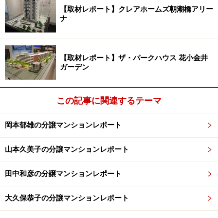
【取材レポート】クレアホームズ朝潮橋アリー
市街地再開発事業」の開発地が見えてきます。すぐそば
ナ
に商店街のモールがあるため、この距離なら雨の日もほ
とんど濡れずに駅へアクセスできそうです。平日なのに
多くの人がいてこのあたりはとても賑やかでした。
【取材レポート】ザ・パークハウス 花小金井
ガーデン
「柏駅東口Ｄ街区第一種市街地再開発事業」は、ＪＲ常
磐線・東武野田線「柏」駅から約200ｍの位置にある約
この記事に関連するテーマ
0.8haの街区です。1987年に「再開発研究会」がスター
ト。2002年に「準備組合」設立を経て今回のプロジェク
岡本郁雄の分譲マンションレポート
トスタートに至りました。
山本久美子の分譲マンションレポート
１、2階に商業施設 3階に柏市運営予定の
田中和彦の分譲マンションレポート
文化交流施設 4階からが住宅に
歩道の整備や道路を拡幅 地域の活性化を
大久保恭子の分譲マンションレポート
促す