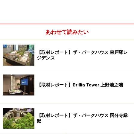
あわせて読みたい
「柏」駅の東口を出ると、広々としたデッキが見えま
す。柏そごうやビックカメラ、多彩なテナントの入るフ
【取材レポート】ザ・パークハウス 東戸塚レ
ァミリかしわなどの駅前商業施設との往来がしやすく買
ジデンス
い物にも便利です。東西に移動できる連絡デッキも複数
個所あり、「柏」駅前エリアは、回遊性の高い街になっ
ています。
【取材レポート】Brillia Tower 上野池之端
「柏」東口の駅前からハウディモール柏駅前通り商店街が広
がる。同商店街は、日曜・祝日は、歩行者天国になり多くの
【取材レポート】ザ・パークハウス 国分寺緑
人で賑わう
邸
「柏」駅には、大型商業施設とともに多彩な商店街があ