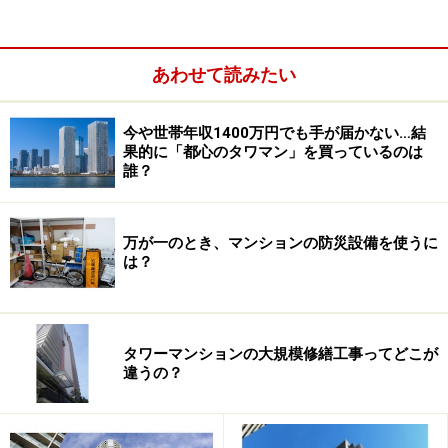
次ページ
では、高層階ならではの共用施設、高層階住戸
からの景色を紹介します。
あわせて読みたい
※記事内容は執筆時点のものです。最新の内容をご確認くださ
い。
今や世帯年収1400万円でも手が届かない…結
果的に「都心のタワマン」を買っているのは
誰？
次のページへ
1
/
3
万が一のとき、マンションの防災設備を使うに
は？
タワーマンションの大規模修繕工事ってどこが
違うの？