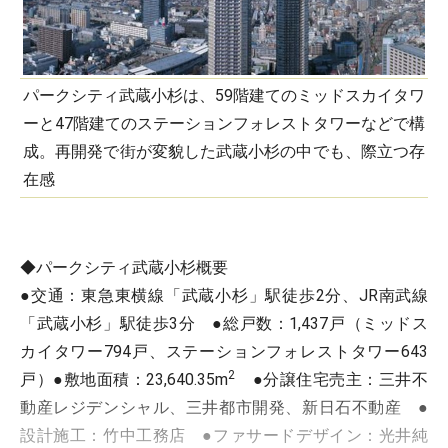
パークシティ武蔵小杉は、59階建てのミッドスカイタワ
ーと47階建てのステーションフォレストタワーなどで構
成。再開発で街が変貌した武蔵小杉の中でも、際立つ存
在感
◆パークシティ武蔵小杉概要
●交通：東急東横線「武蔵小杉」駅徒歩2分、JR南武線
「武蔵小杉」駅徒歩3分 ●総戸数：1,437戸（ミッドス
カイタワー794戸、ステーションフォレストタワー643
2
戸）●敷地面積：23,640.35m
●分譲住宅売主：三井不
動産レジデンシャル、三井都市開発、新日石不動産 ●
設計施工：竹中工務店 ●ファサードデザイン：光井純