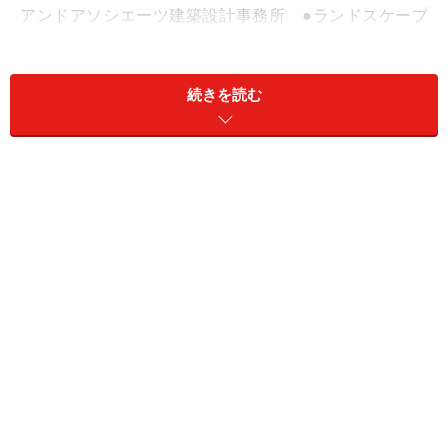
アンドアソシエーツ建築設計事務所 ●ランドスケープ
デザイン：グリーンアンドアーツ（オリエンタルランド
グループ）
続きを読む
59階建ての屋上は、スカイテラスに。東京都心部や川崎
エリア一望の景色は圧巻
武蔵小杉は、現在横須賀線の新駅など再開発が進行中で
すが、同プロジェクトは、再開発エリアの中核に位置す
るプロジェクト。住宅棟は、制震構造に加え超高強度コ
ンクリートを採用することで、高層化を実現しました。
物理的には、80階建てぐらいまではこの工法で建てられ
るようですが、分譲マンションの中で59階建ては現時点
で最高層です。