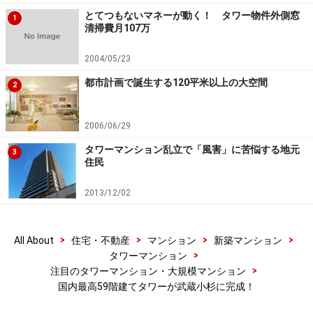
とてつもないマネーが動く！ タワー物件外側窓
1
清掃費月107万
2004/05/23
都市計画で誕生する120平米以上の大空間
2
2006/06/29
タワーマンション乱立で「風害」に苦悩する地元
3
住民
2013/12/02
>
>
>
>
All About
住宅・不動産
マンション
新築マンション
>
タワーマンション
>
注目のタワーマンション・大規模マンション
国内最高59階建てタワーが武蔵小杉に完成！