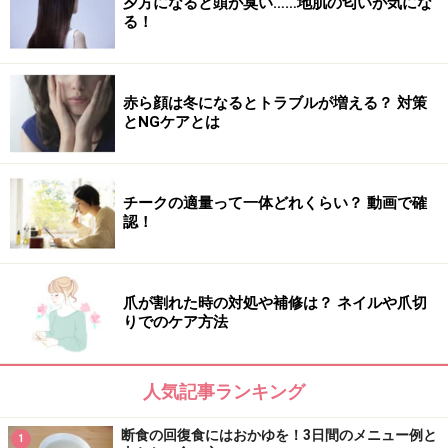
夕方になると頭が臭い……地肌の匂いが気にな
る！
ファスティングに失敗しやすい人のライフ
スタイル・生活習慣
赤ら顔は冬になるとトラブルが増える？ 対策
第1位 「なんとなく痩せたい」だけで、痩せる理由や
とNGケアとは
目的が不明確
第2位 体を動かしたり、出かけるのが億劫で、家にい
ることが多い
チークの適量って一体どれくらい？ 動画で確
第3位 ダイエットしていない時は、食欲でストレス解
認！
消しがち
爪が割れた時の対処や補修は？ ネイルや爪切
りでのケア方法
人気記事ランキング
断食の回復食にはおかゆを！3日間のメニュー例と
1