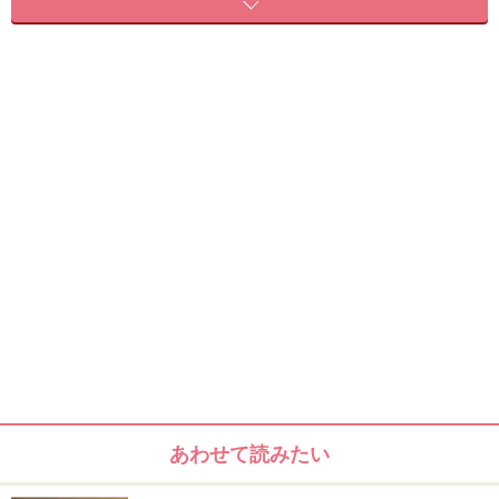
ト個別指導の中で、「なぜ今まで失敗してしまったの
か」を聞いたところ見えてきました。ファスティングの
取り組み方、実践するときの条件や生活環境、性格など
様々な視点から、成功する人の秘訣を紐解いてみましょ
う。
＜目次＞
ファスティングに失敗する人のやり方WORST３
ファスティングに成功する人のやり方BEST３
あわせて読みたい