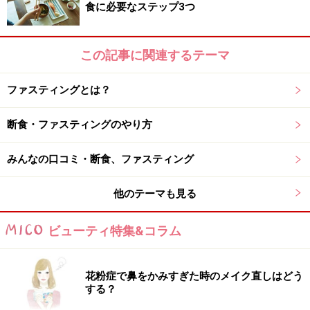
第2位 主食のみ断食
食に必要なステップ3つ
……主食の米やパン、麺などをカットし、やさしい糖質オ
フです。1日3食、野菜やたんぱく質メニューのみです
この記事に関連するテーマ
が、期限は1～3日間と決めるのでつらくありません。や
り方はこちらへ≫
食べ過ぎた翌日は、1日主食を断食
ファスティングとは？
第3位 週末のみ断食
断食・ファスティングのやり方
……週末の1～2日のみ、固形物を口に入れずに実施する断
食です。方法は、水分や酵素ジュースなどは摂ってOKで
みんなの口コミ・断食、ファスティング
す。やり方はこちらへ≫
平日が多忙な人は週末断食＋リ
他のテーマも見る
ラックス
ビューティ特集&コラム
無理のない範囲でやるのが成功の秘訣
花粉症で鼻をかみすぎた時のメイク直しはどう
する？
成功する方法と失敗する方法を比較してみてわかるの