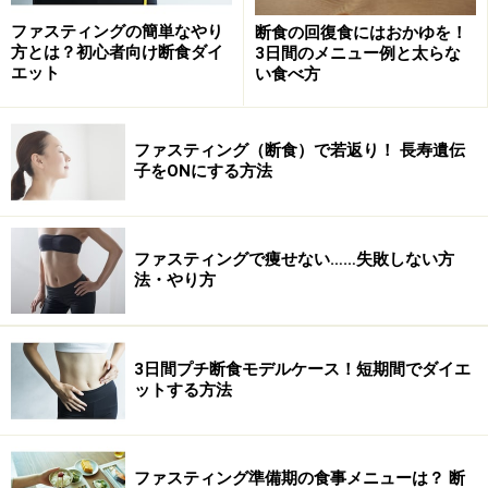
WORST３
ファスティングの簡単なやり
断食の回復食にはおかゆを！
方とは？初心者向け断食ダイ
3日間のメニュー例と太らな
第1位 期限を決めずに断食を長期間続ける
エット
い食べ方
第2位 ドリンクのみの断食を長期間続ける
第3位 ダイエット食品、果物・野菜などの単品ダイエ
ット食材を１日２～３食置き換える
ファスティング（断食）で若返り！ 長寿遺伝
子をONにする方法
ファスティングに成功する人のやり方BEST
ファスティングで痩せない……失敗しない方
３
法・やり方
第1位 夕方以降のみ断食
……いわゆる18時以降食べないダイエットのこと。18時ま
3日間プチ断食モデルケース！短期間でダイエ
でに夕食を終えて、翌朝までは水分以外は摂取しないこ
ットする方法
とをオススメしています。やり方はこちらへ≫
活動量が
少ない日は夜だけ断食
ファスティング準備期の食事メニューは？ 断