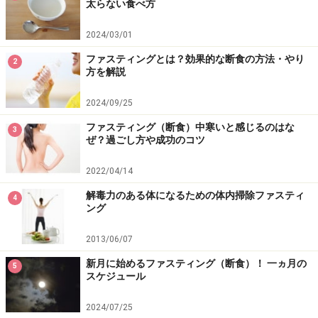
太らない食べ方
2024/03/01
ファスティングとは？効果的な断食の方法・やり
2
方を解説
ファスティングに成功しやすい人のライフ
2024/09/25
スタイル・生活習慣
ファスティング（断食）中寒いと感じるのはな
3
ぜ？過ごし方や成功のコツ
第1位 直近で大きな目標があり、自分を魅せることを
楽しんでいる
2022/04/14
……「結婚式や同窓会」などのイベントがあれば、この日
解毒力のある体になるための体内掃除ファスティ
4
ング
までにという目標がはっきりしますし、「このドレスを
着たい」という目標も、どれくらい痩せるべきかが数値
2013/06/07
化しやすいので、ファスティング中も目的意識が下がり
新月に始めるファスティング（断食）！ 一ヵ月の
5
にくくなります。
スケジュール
2024/07/25
第2位 スポーツや趣味など、没頭できるものがある