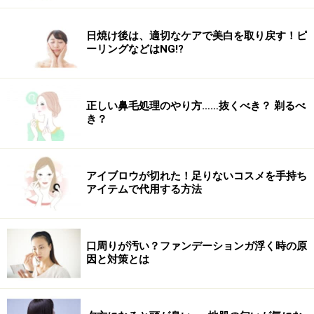
は、成功する断食が「部分的にファスティングを取り入
れている」のに対し、失敗する断食は、「毎日ストイッ
日焼け後は、適切なケアで美白を取り戻す！ピ
クに頑張りすぎている」ことがわかります。
ーリングなどはNG!?
ダイエット知識のない人がストイック過ぎる断食を行な
おうとすると、一時的に体重が落ちることはあっても、
正しい鼻毛処理のやり方……抜くべき？ 剃るべ
き？
体にも心にも大きなストレスがかかるため、その後にリ
バウンドするケースが非常に多いです。ただ健康を害し
たり、リバウンドしただけ、または、むしろ太りやすい
アイブロウが切れた！足りないコスメを手持ち
体質にもなりかねません。
アイテムで代用する方法
逆に、心身にストレスにならない程度に、今まで摂りす
ぎていたカロリーを活動量に合わせて抑え、内臓をケア
口周りが汚い？ファンデーションガ浮く時の原
因と対策とは
する目的でおこなったほうが、結果的にはダイエットに
成功し、体重も維持しやすいのです。