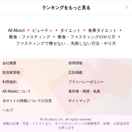
ランキングをもっと見る
第3位 ストレスをためないよう努力し、気分転換が上
手
>
>
>
>
All About
ビューティ
ダイエット
食事ダイエット
>
>
断食・ファスティング
断食・ファスティングのやり方
ファスティングで痩せない……失敗しない方法・やり方
運動でダイエットのストレスを解消
会社概要
採用情報
ダイエットそのものの目的があり痩せる必要性に迫られ
投資家情報
広告掲載
ていたり、あるいはダイエット以外に考えることがある
と、ダイエットを続けることへのストレスが軽減され、
利用規約
プライバシーポリシー
ストレスによるドカ食いでリバウンドも避けられるので
All Aboutについて
著作権・商標・免責
成功率がとても上がります。
当サイトの情報についての注意
サイトマップ
ヘルプ
また、ダイエットでストレスが溜まったとしても、きち
© All About, Inc. All rights reserved.
んとストレス解消の方法が食以外のものに向けられる人
掲載の記事・写真・イラストなど、すべてのコンテンツの無断複写・転載・公衆送信等
を禁じます
は成功しやすくなります。食べたい！というストレスや