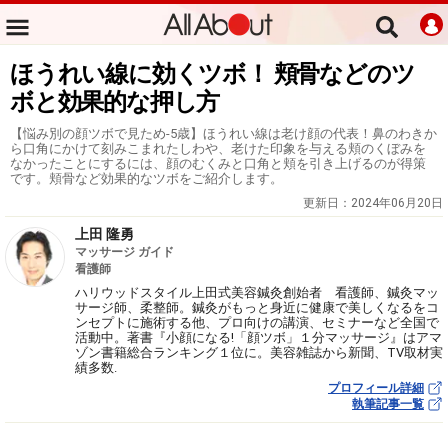
ほうれい線に効くツボ！ 頬骨などのツ
ボと効果的な押し方
【悩み別の顔ツボで見ため-5歳】ほうれい線は老け顔の代表！鼻のわきか
ら口角にかけて刻みこまれたしわや、老けた印象を与える頬のくぼみを
なかったことにするには、顔のむくみと口角と頬を引き上げるのが得策
です。頬骨など効果的なツボをご紹介します。
更新日：
2024年06月20日
上田 隆勇
マッサージ ガイド
看護師
ハリウッドスタイル上田式美容鍼灸創始者 看護師、鍼灸マッ
サージ師、柔整師。鍼灸がもっと身近に健康で美しくなるをコ
ンセプトに施術する他、プロ向けの講演、セミナーなど全国で
活動中。著書『小顔になる!「顔ツボ」１分マッサージ』はアマ
ゾン書籍総合ランキング１位に。美容雑誌から新聞、TV取材実
績多数.
プロフィール詳細
執筆記事一覧