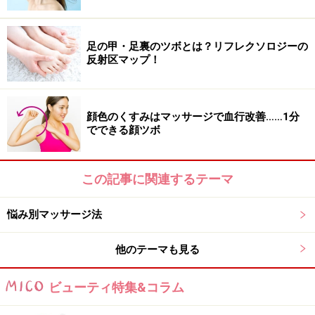
漿」
、右手の人差し指でエラの角から3～4cmあご先寄り
「前大迎」
を押さえ、笑顔で深呼吸。左指はそのまま、
足の甲・足裏のツボとは？リフレクソロジーの
右指を3秒かけて斜め上に1cmほど引き上げます。これを
反射区マップ！
左右3回ずつリピート。
顔色のくすみはマッサージで血行改善……1分
でできる顔ツボ
ステップ2。
ステップ２：次に、左手の人差し指で口角の外側の
「地
この記事に関連するテーマ
倉」
、右手の人差し指で目尻からまっすぐ下がった頬骨
下のキワから1cm下の
「下顴リョウ」
を押さえ、笑顔で
悩み別マッサージ法
深呼吸。左指はそのまま、右指を3秒かけて斜め上に1cm
他のテーマも見る
ほど引き上げます。これを左右3回ずつリピート。
ビューティ特集&コラム