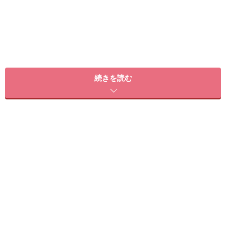
ほうれい線をうすくする「顔ツボMAP」。
続きを読む
顔全体のむくみをとり、口角と頬を引き上げることで、
鼻から口角にかけて刻みこまれたしわや老けた印象を与
える頬のくぼみを、なかったことに！
あごの真ん中から1cm外側の
1.夾承漿（キョウショウシ
ョウ）
と、エラの角から3～4cmあご先寄りの
2.前大迎
（マエダイゲイ）
は、顔のむくみに効果的。
さらに、口角の外側の
3.地倉（チソウ）
、目尻からまっ
すぐ下がった頬骨下のキワから1cm下の
4.下顴リョウ