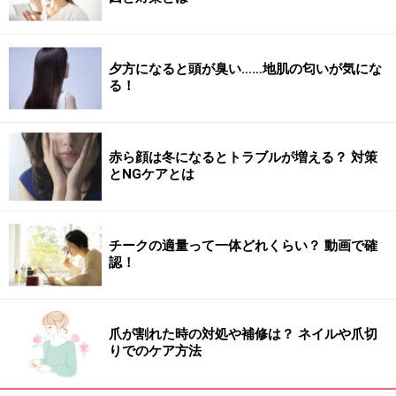
首のしわに効果的なツボ！ 1日1分の首しわケア・解消方
法
夕方になると頭が臭い……地肌の匂いが気にな
顔のハリ＆肌のハリが回復！押すだけ1分で顔の筋肉リ
る！
フトアップ
顔のむくみにはリンパマッサージ！1分でできる解消法
赤ら顔は冬になるとトラブルが増える？ 対策
目をぱっちりさせるツボ！1分押すだけしょぼしょぼ目
とNGケアとは
を目ヂカラUP
ブルドッグラインとほうれい線を顔ヨガで解消！キュッ
チークの適量って一体どれくらい？ 動画で確
と引き締め顔に
認！
【撮影協力】
爪が割れた時の対処や補修は？ ネイルや爪切
撮影／吉井 明 執筆／森本裕美
りでのケア方法