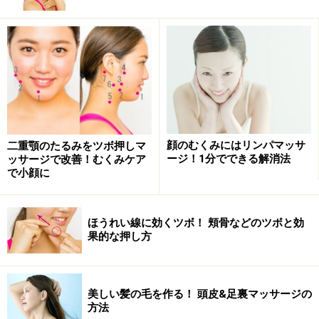
ほうれい線に効く顔ツボ3ステップ
あわせてやりたい「肌のハリ」
ほうれい線に効く顔ツボ3ステップ
顔のむくみにはリンパマッサ
二重顎のたるみをツボ押しマ
ージ！1分でできる解消法
ッサージで改善！むくみケア
で小顔に
ステップ1。
ステップ１：顔の右側から押していきます、反対の左側
ほうれい線に効くツボ！ 頬骨などのツボと効
も同様におこなってください。息を吐くときに、押さえ
果的な押し方
たツボを動かすことで筋肉をストレッチするのが基本で
す。
美しい髪の毛を作る！ 頭皮&足裏マッサージの
方法
左手の人差し指で、あごの真ん中から1cm外側の
「夾承