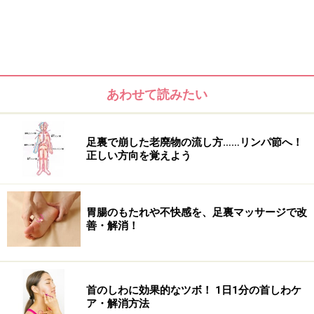
（シモケンリョウ）
、瞳からまっすぐ下がった頬骨の下
の
5.巨リョウ（コリョウ）
を刺激して口角と頬を引き上
げ。
あわせて読みたい
足裏で崩した老廃物の流し方……リンパ節へ！
正しい方向を覚えよう
胃腸のもたれや不快感を、足裏マッサージで改
善・解消！
＜目次＞
首のしわに効果的なツボ！ 1日1分の首しわケ
ア・解消方法