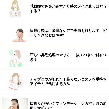
ステップ3。
花粉症で鼻をかみすぎた時のメイク直しはどう
する？
ステップ３：左の人差し指はステップ2のまま、右の人
差し指で瞳からまっすぐ下がった頬骨の下の
「巨リョ
ウ」
を押さえ、笑顔で深呼吸。左指はそのまま、右指は
日焼け後は、適切なケアで美白を取り戻す！ピ
3秒かけて斜めに上1cmほど引き上げます。これを左右3
ーリングなどはNG!?
回ずつリピート。
正しい鼻毛処理のやり方……抜くべき？ 剃るべ
き？
あわせてやりたい「肌のハリ」
深く刻まれたほうれい線を、内側から押し上げるには、
ピンとしたハリが大事。肌のハリ感をアップする顔ツボ
アイブロウが切れた！足りないコスメを手持ち
アイテムで代用する方法
マッサージもあわせて行えば、さらに若々しい印象にな
ります。
口周りが汚い？ファンデーションガ浮く時の原
【関連記事】
因と対策とは