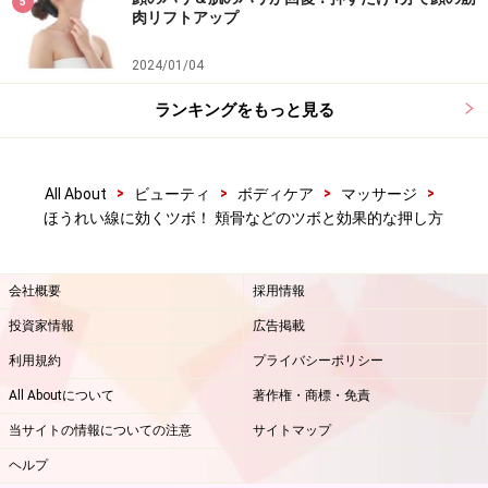
5
肉リフトアップ
2024/01/04
ランキングをもっと見る
>
>
>
>
All About
ビューティ
ボディケア
マッサージ
ほうれい線に効くツボ！ 頬骨などのツボと効果的な押し方
会社概要
採用情報
投資家情報
広告掲載
利用規約
プライバシーポリシー
All Aboutについて
著作権・商標・免責
当サイトの情報についての注意
サイトマップ
ヘルプ