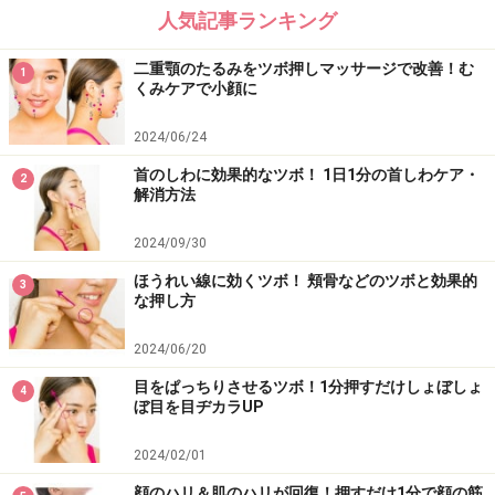
【衣装協力】
人気記事ランキング
W ワークアウト フィットタンクトップ、W ワークアウト
ニットカプリパンツ／ともにアディダス
二重顎のたるみをツボ押しマッサージで改善！む
1
くみケアで小顔に
※記事内容は執筆時点のものです。最新の内容をご確認くださ
い。
2024/06/24
※個人の体質、また、誤った方法による実践に起因して肌荒れや
不調を引き起こす場合があります。実践の際には、必ず自身の体
首のしわに効果的なツボ！ 1日1分の首しわケア・
2
質及び健康状態を十分に考慮し、正しい方法で行ってください。
解消方法
また、全ての方への有効性を保証するものではありません。
2024/09/30
ほうれい線に効くツボ！ 頬骨などのツボと効果的
【編集部おすすめの購入サイト】
3
な押し方
Amazonで人気のマッサージ用品をチェック！
2024/06/20
目をぱっちりさせるツボ！1分押すだけしょぼしょ
4
楽天市場で人気のマッサージ用品をチェック！
ぼ目を目ヂカラUP
2024/02/01
顔のハリ＆肌のハリが回復！押すだけ1分で顔の筋