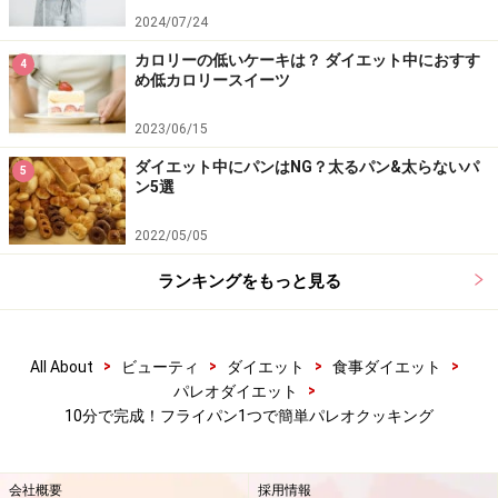
2024/07/24
カロリーの低いケーキは？ ダイエット中におすす
4
め低カロリースイーツ
2023/06/15
ダイエット中にパンはNG？太るパン&太らないパ
5
ン5選
2022/05/05
ランキングをもっと見る
>
>
>
>
All About
ビューティ
ダイエット
食事ダイエット
>
パレオダイエット
10分で完成！フライパン1つで簡単パレオクッキング
会社概要
採用情報