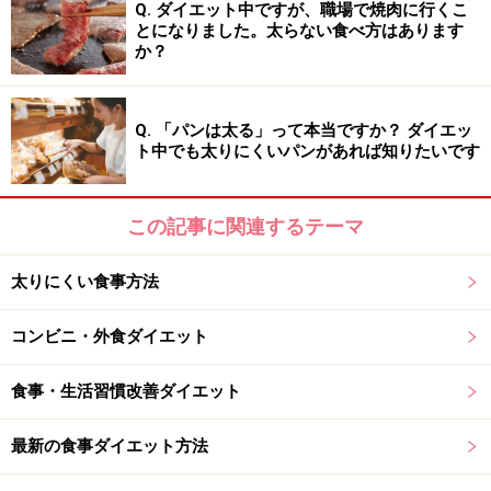
Q. ダイエット中ですが、職場で焼肉に行くこ
■材料 1人分
とになりました。太らない食べ方はあります
か？
・卵 2～3個
・ベーコン (無添加で原材料が豚肉と塩のみのもの) 2～
3スライス
Q. 「パンは太る」って本当ですか？ ダイエッ
・ほうれん草 半束
ト中でも太りにくいパンがあれば知りたいです
・玉ねぎ 1/2個
・しめじ 適量
この記事に関連するテーマ
・アボカド 1/3個
・トマト 1/2個
太りにくい食事方法
コンビニ・外食ダイエット
■簡単4ステップレシピ
食事・生活習慣改善ダイエット
1. 熱したフライパンでベーコンを焼き、細かく刻んだ玉
ねぎを加えてあめ色になるまで炒める。
最新の食事ダイエット方法
2. しめじ、ほうれん草を加えて炒め、材料を均等にばら
す。