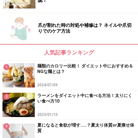
認！
爪が割れた時の対処や補修は？ ネイルや爪切
りでのケア方法
人気記事ランキング
麺類のカロリー比較！ ダイエット中におすすめ＆
1
NGな麺とは？
2024/07/09
ラーメンをダイエット中に食べる方法！太りにく
2
い食べ方10
2023/01/10
夏になると食欲が増す……？夏太り体質or夏痩せ体
3
質