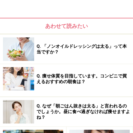
あわせて読みたい
Q. 「ノンオイルドレッシングは太る」って本
参考記事：
パレオダイエットとは
当ですか？
Q. 痩せ体質を目指しています。コンビニで買
10分で完成！パレオダイエットメニュー
えるおすすめの朝食は？
原始人食の特徴は何と言っても「シンプル」です。
Simple is the Bestという言葉があるように、食事でも素
Q. なぜ「朝ごはん抜きは太る」と言われるの
材の味を楽しむにはシンプルな味付けが一番。今回はパ
でしょうか。昼に食べ過ぎなければ痩せますよ
ね？
レオダイエットのレシピから選りすぐりの、フライパン
一つだけでできる簡単レシピをご紹介いたします。どの