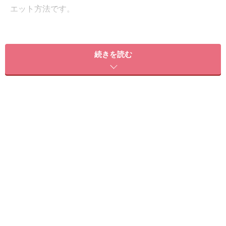
エット方法です。
現代食に比べて原始人食は、高タンパクで低炭水化物の
食事を行うので、
体脂肪を減少させる効果や、血糖値の
続きを読む
急激な上昇を抑えるなど、代謝の良い体をつくるのに効
果的
。カロリーや量の制限をしなくて良いダイエット方
法なので、苦しい思いをする必要もありません。
※パレオダイエットについてもっと知りたい！という
方、まずはこちらをご覧ください。