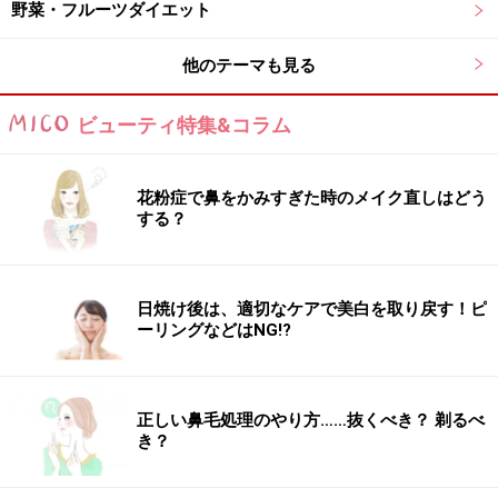
野菜・フルーツダイエット
3. 溶いた卵を流し入れ、弱火でじっくりと卵の底を焼
き、半分もしくは3つ折りにしてお好みの固さで仕上げ
他のテーマも見る
る。
4. お皿に盛り、スライスしたアボカドとトマトを添えて
ビューティ特集&コラム
完成。
花粉症で鼻をかみすぎた時のメイク直しはどう
する？
■ポイント
野菜たっぷりパレオムレツはその名の通り、野菜がふん
だんに含まれており、一日の始まりに十分な栄養とエネ
日焼け後は、適切なケアで美白を取り戻す！ピ
ーリングなどはNG!?
ルギーを蓄えてくれます。パンやご飯を食べない代わり
にいつもよりたくさんの卵と野菜でお腹を満たします。
糖質を抑え、栄養価の高い朝食を摂取するのに最適なオ
正しい鼻毛処理のやり方……抜くべき？ 剃るべ
ムレツです。
き？