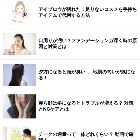
※記事内容は執筆時点のものです。最新の内容をご確認くださ
アイブロウが切れた！足りないコスメを手持ち
い。
アイテムで代用する方法
※ダイエットは個人の体質、また、誤った方法による実践に起因
して体調不良を引き起こす場合があります。実践の際には、必ず
自身の体質及び健康状態を十分に考慮したうえで、正しい方法で
おこなってください。また、全ての方への有効性を保証するもの
ではありません。
口周りが汚い？ファンデーションガ浮く時の原
因と対策とは
次のページへ
1
/
2
夕方になると頭が臭い……地肌の匂いが気にな
る！
赤ら顔は冬になるとトラブルが増える？ 対策
とNGケアとは
チークの適量って一体どれくらい？ 動画で確