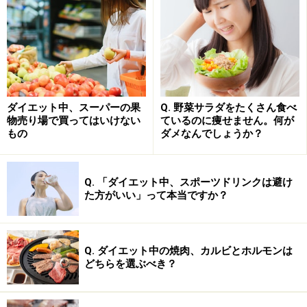
レシピも所要時間はたったの10分だけなので、忙しい毎
日を送る方々にぴったりです！
簡単パレオレシピ 朝食編
ダイエット中、スーパーの果
Q. 野菜サラダをたくさん食べ
物売り場で買ってはいけない
ているのに痩せません。何が
もの
ダメなんでしょうか？
豊富な野菜とボリューム満点のオムレツが1日のパワーの源
Q. 「ダイエット中、スポーツドリンクは避け
た方がいい」って本当ですか？
「野菜たっぷりパレオムレツ」レシピ
所要時間 約10分
Q. ダイエット中の焼肉、カルビとホルモンは
どちらを選ぶべき？
簡単度 ☆☆
材料費 1人分約 500円