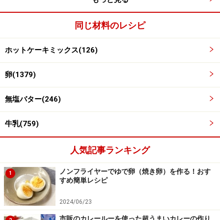
同じ材料のレシピ
打ち粉を敷いた台の上で、生地を転がして伸ばして
4
輪にする
ホットケーキミックス(126)
台に打ち粉を敷いて、生地を転がして細長く伸ばし、輪
卵(1379)
っかにする。
無塩バター(246)
牛乳(759)
人気記事ランキング
ノンフライヤーでゆで卵（焼き卵）を作る！おす
1
すめ簡単レシピ
2024/06/23
市販のカレールーを使った超うまいカレーの作り