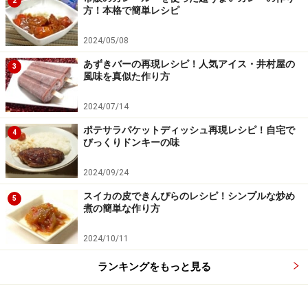
2
方！本格で簡単レシピ
2024/05/08
あずきバーの再現レシピ！人気アイス・井村屋の
3
風味を真似た作り方
2024/07/14
ポテサラパケットディッシュ再現レシピ！自宅で
4
サラダ油をぬった内釜の中に（4）を入れてスイッチ
びっくりドンキーの味
5
オン
2024/09/24
内釜にサラダ油を薄くぬり、（4）を入れて形を調え
スイカの皮できんぴらのレシピ！シンプルな炒め
5
て、普通に炊く。
煮の簡単な作り方
2024/10/11
ランキングをもっと見る