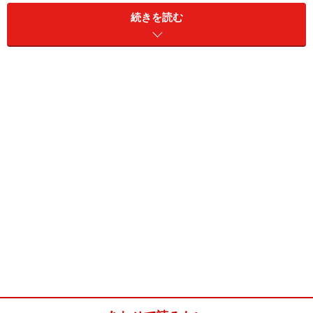
続きを読む
卵
1コ
無塩バター
20ｇ
牛乳
大さじ1
■
アイシング
粉砂糖
25ｇ
水
小さじ1/2
■
その他
ドライストロベリー
2～3コ
レモン
皮を少々
サラダ油
内釜用 少々