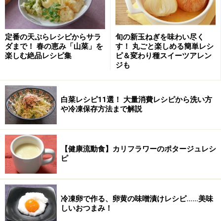
定番の天ぷらレシピからサラ
旬の新玉ねぎを味わい尽く
ダまで！ 春の恵み「山菜」を
す！ 丸ごと楽しめる簡単レシ
楽しむ絶品レシピ集
ピ＆変わり種スイーツアレン
ジも
白菜レシピ11選！ 大量消費レシピから洗い方
や冷凍保存方法まで解説
【健康流動食】カリフラワーのポタージュレシ
ピ
周囲の粉を取り込むように混ぜてまとめる
2
次に周りの粉を取り込む感じで混ぜていってまとめる。
冷凍卵で作る、卵黄の味噌漬けレシピ……美味
しいおつまみ！