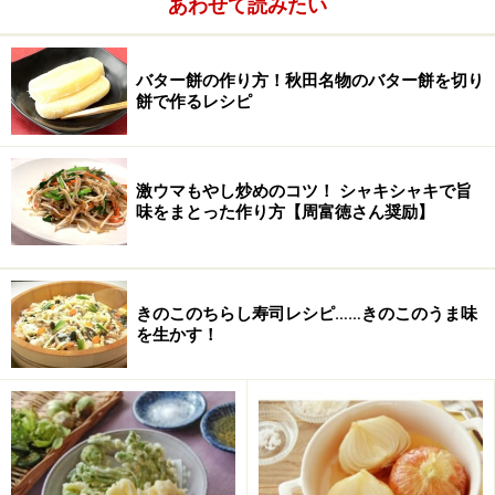
あわせて読みたい
小麦粉
打ち粉用 少々
バター餅の作り方！秋田名物のバター餅を切り
餅で作るレシピ
炊飯器で焼きドーナツの作り方・手順
■
炊飯器で焼きドーナツを作る
激ウマもやし炒めのコツ！ シャキシャキで旨
HM、卵、牛乳、溶かしバターを混ぜる
1
味をまとった作り方【周富徳さん奨励】
ボウルにホットケーキミックスを入れ、一カ所にまとめ
て卵、牛乳、溶かしバターを入れ、ゴムベラでまずは液
体部分を混ぜる。
きのこのちらし寿司レシピ……きのこのうま味
を生かす！
バターは前もって、レンジで溶かしバターにしておく