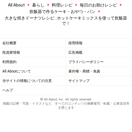
>
>
>
>
All About
暮らし
料理レシピ
毎日のお助けレシピ
>
炊飯器で作るケーキ・おやつ・パン
大きな焼きドーナツレシピ…ホットケーキミックスを使って炊飯器
で！
会社概要
採用情報
投資家情報
広告掲載
利用規約
プライバシーポリシー
All Aboutについて
著作権・商標・免責
当サイトの情報についての注意
サイトマップ
ヘルプ
© All About, Inc. All rights reserved.
焼き上がり
6
掲載の記事・写真・イラストなど、すべてのコンテンツの無断複写・転載・公衆送信等
を禁じます
炊き上がり。