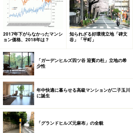
るか？
渋滞が大幅に緩和された「富ケ谷」交差点
2017年下がらなかったマンシ
知られざる好環境立地「碑文
ョン価格、2018年は？
谷」「平町」
需要の高まりと供給量に応じて、住宅の地価は相場形成
がなされる。マイホーム候補地として人気が上がれば、
「ガーデンヒルズ四ツ谷 迎賓の杜」立地の希
上昇基調となるわけだ。昨今の省エネ、再開発ブーム、
少性
高層化、高齢化などさまざまな価値観の変化や都市計画
の動向が「駅近」人気に収斂され、周辺相場のじつに3
～4割高い分譲価格でも早期完売するほど買いが集まっ
年中快適に暮らせる高級マンションが二子玉川
ている。
に誕生
この傾向は今後も続くのだろうか。例えば、これまで敬
遠されがちだった「幹線道路沿い」は車両技術の発達や
「グランドヒルズ元麻布」の全貌
環境改善などで見方が変わるかもしれないことは「
大通