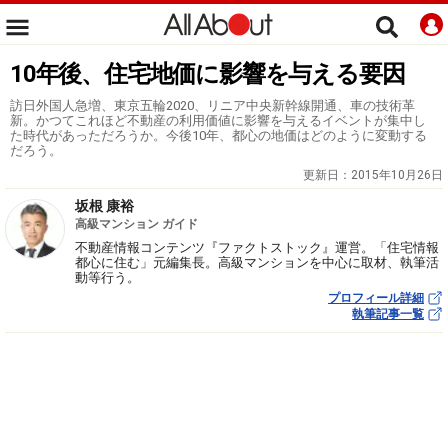
10年後、住宅地価に影響を与える要因
訪日外国人急増、東京五輪2020、リニア中央新幹線開通、車の技術革
新。かつてこれほど不動産の利用価値に影響を与えるイベントが集中し
た時代があっただろうか。今後10年、都心の地価はどのように変動する
だろう。
更新日：
2015年10月26日
坂根 康裕
高級マンション ガイド
不動産情報コンテンツ『ファクトストック』運営。「住宅情報
都心に住む」元編集長。高級マンションを中心に取材、執筆活
動等行う。
プロフィール詳細
執筆記事一覧