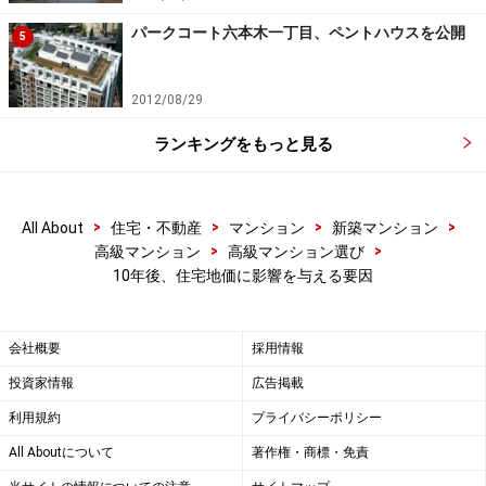
パークコート六本木一丁目、ペントハウスを公開
5
移動手段の多様化は急速に進み、住宅需要にも少なから
ず影響を及ぼすだろう。環境に負荷をかけない安全な車
2012/08/29
両が、再整備されたルート（道路）を通行する。鉄道に
ランキングをもっと見る
とどまらず、自転車やバスでの移動がより快適になるだ
ろう。
>
>
>
>
All About
住宅・不動産
マンション
新築マンション
【関連記事】
>
>
高級マンション
高級マンション選び
交通インフラの拡充とマンション選び
10年後、住宅地価に影響を与える要因
会社概要
採用情報
※記事内容は執筆時点のものです。最新の内容をご確認くださ
投資家情報
広告掲載
い。
利用規約
プライバシーポリシー
All Aboutについて
著作権・商標・免責