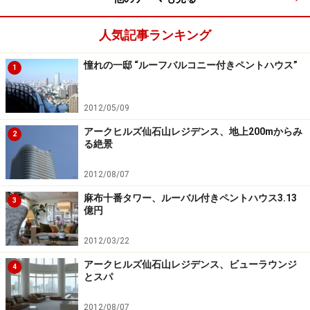
江戸時代、町はどのように形成されてきた
人気記事ランキング
か
憧れの一邸 “ルーフバルコニー付きペントハウス”
1
現在のように地下鉄を含め、鉄道路線が縦横無尽に走る
以前、街の隆盛はどのように構成されてきたか。例え
2012/05/09
ば、江戸時代は運輸の要は河川であり、賑わいは街道の
アークヒルズ仙石山レジデンス、地上200mからみ
宿場町と門前町にあった。
2
る絶景
江戸湾から積み荷を降ろせる河岸が栄え、五街道の宿町
2012/08/07
周辺が発展していったわけだ。明治から大正にかけては
麻布十番タワー、ルーバル付きペントハウス3.13
3
億円
関東大震災が住宅地の需要構造を変えた。昭和に入って
からは、鉄道の整備とともに高度経済成長期に郊外で住
2012/03/22
宅地を大規模に展開した。現在そのドーナツ圏は高齢
アークヒルズ仙石山レジデンス、ビューラウンジ
4
化、過疎化といわれるまでになり、都心部のみ人口流入
とスパ
が続いている。今、東京の住宅需要は利便重視、省エネ
重視の位置にいる。
2012/08/07