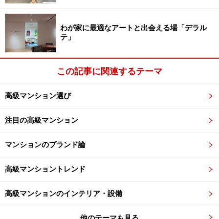
り沿いに立つマンションの将来性
」で述べた。車両技術
については日進月歩で、例えば「自動運転車両」は世界
わが家に最適なアートと出会える場「デラル
各国で法整備の準備に入っているという。安全で渋滞の
テ」
起きにくい（＝移動時間の正確性が向上する）交通手段
は間違いなく利用価値が上がるだろう。
この記事に関連するテーマ
10年後を想定すれば、東京五輪2020から5年が経ち、リ
高級マンション選び
ニア中央新幹線開通（予定）を2年後に控えたタイミン
グ。訪日外国人も3000万人に限りなく近づいているだろ
注目の高級マンション
う。つまり、東京に訪れる外国人の起点となる羽田の重
要度が高まり、国内の鉄道起点が東京から品川にも分散
マンションのブランド論
している可能性も否定できない。人の流れが、経済の動
高級マンショントレンド
線が、大きく変化していることが十分想定できる。都心
の真ん中が移動すれば、自ずと利便の強弱も変わるだろ
高級マンションのインテリア・設備
う。
他のテーマも見る