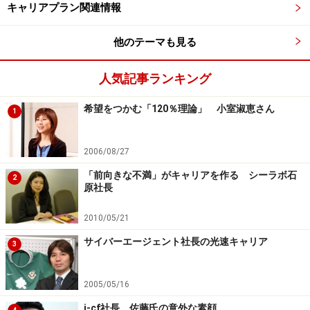
うストレッチゴールを定め、そのレベル差を埋めるため
キャリアプラン関連情報
のトレーニングメニューを綿密にプログラム化して妥協
せずに徹底的に実行し歴史的な成果を出したのです。
他のテーマも見る
人気記事ランキング
キャリアビジョンを考える3つの視点とは
希望をつかむ「120％理論」 小室淑恵さん
1
では、どのようにビジョンを明確化するのでしょうか？
10年後の自分の未来をイメージしろと言われても中々筆
2006/08/27
が進まないものです。イメージを明確化するために3つ
「前向きな不満」がキャリアを作る シーラボ石
2
の視点で考えてみましょう。それは、
経済的な側面、社
原社長
会的な側面、文化的な側面
の3つです。
2010/05/21
サイバーエージェント社長の光速キャリア
経済、社会、文化という3つの視点で、
統合的な人間価
3
値の向上を図るもの
です。成熟期を迎えた先進国である
日本社会では、
ワークライフバランスを実現する
ことや
2005/05/16
企業と同様、
個人も社会性が求められている
点を踏まえ
i-cf社長、佐藤氏の意外な素顔