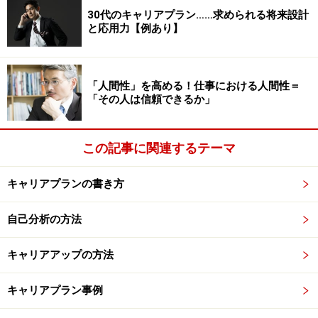
ば、イメージしたものがＭＡＸになってしまう性質だか
30代のキャリアプラン……求められる将来設計
らです。
と応用力【例あり】
「人間性」を高める！仕事における人間性＝
「その人は信頼できるか」
ビジョンを具体的かつ魅力的に描くには多面的に捉えること
が必要です
この記事に関連するテーマ
わかりやすい例として、現在、開催中のラグビーワール
ドカップで活躍した日本チームのヘッドコーチであるエ
キャリアプランの書き方
ディー・ジョーンズ氏は世界のトップレベルにある南ア
自己分析の方法
フリカやオーストラリアチームや日本のトップリーグで
も指揮を執っていました。
キャリアアップの方法
世界との歴然としたレベルの差は体感できており、今大
キャリアプラン事例
会までの3～4年間という時間的制約の中でベスト8とい