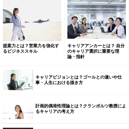
す。整理されたものから一番インパクトがあるものが今
の価値観に繋がっていることがわかります。
2. 自分の能力と特性を知る（現在）
今という視点です。能力面での“強み・弱み”、性格面で
提案力とは？営業力を強化す
キャリアアンカーとは？ 自分
の“長所・短所”という形で整理されると良いでしょう。
るビジネススキル
のキャリア選択に重要な理
論・指針
能力はＯＳとアプリケーションのように、
基礎能力と実
務能力に分けて整理する
ことです。
キャリアビジョンとは？ゴールとの違いや仕
事・人生における描き方
3.ビジョンと戦略を策定する（未来、現在～未来）
きちんと棚卸しや整理をした上で、いよいよビジョンを
計画的偶発性理論とは？クランボルツ教授によ
策定します。
ビジョンに数字が加わったもの
を
ゴール
と
るキャリアの考え方
いいますが、是非とも
ストレッチゴール
（ジャンプして
指先がぎりぎり届くイメージ）にしましょう。何故なら