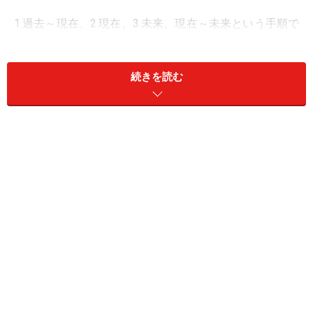
1.過去～現在、2.現在、3.未来、現在～未来という手順で
す。
続きを読む
まず、過去～現在までを振り返り、自己の価値観や軸
（行動の規範、拠りどころ）を確認します。次に、今現
在の“強み・弱み”を能力と特性という視点で整理しま
す。能力は基礎的で汎用的なものと専門的で実務的なも
のにわかれます。以上、きちんと自己認知をした上でい
よいよ未来の理想像を明確化します。
未来ですが、最大で10年後、5年後、3年後、1年後とい
う形、前倒しでイメージして下さい。目的地が明確にな
れば、あとはそこに辿り着くための戦略・アクションプ
ランを策定し、実行・習慣化していくことです。