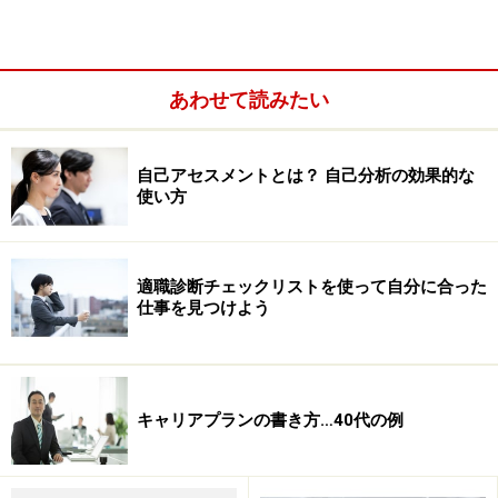
あわせて読みたい
自己アセスメントとは？ 自己分析の効果的な
使い方
適職診断チェックリストを使って自分に合った
仕事を見つけよう
1. 価値観の棚卸し（過去～現在）
幼少期、小学校、中学校、高校、大学、社会人（20
キャリアプランの書き方…40代の例
代）、社会人（30代）など、カテゴリー毎に、
出会いと
出来事
、
成功体験と失敗体験
という切り口で整理しま