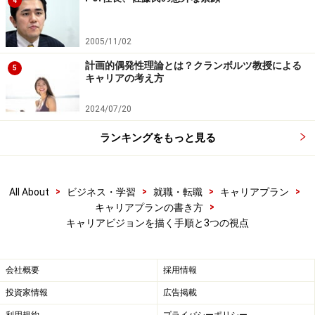
4
た考え方です。
2005/11/02
経済的な側面とは
いかに稼ぐかという視点
です。生きて
計画的偶発性理論とは？クランボルツ教授による
5
いくためには稼ぎが必要です。30歳であれば10年後の40
キャリアの考え方
歳の理想像です。どんな会社でどんな職位につき、年収
はどのくらいか。どんな能力とどんな資格を保有してい
2024/07/20
るかなどです。結果として、どんな場所でどんな間取り
ランキングをもっと見る
の家に住んで、どんな車に乗っているかを考えましょ
う。
>
>
>
>
All About
ビジネス・学習
就職・転職
キャリアプラン
>
キャリアプランの書き方
社会的な側面とは
いかに社会や世の中に役に立つかとい
キャリアビジョンを描く手順と3つの視点
う視点
です。キーワードは
つながり
です。上述の側面で
は会社（所属組織）とのつながりですが、それ以外では
家族や友人、会社外、地域社会、国、世界とのつながり
会社概要
採用情報
を意味します。企業と同様、個人もこれからは益々社会
投資家情報
広告掲載
性が求められることでしょう。仕事を活かした上でのボ