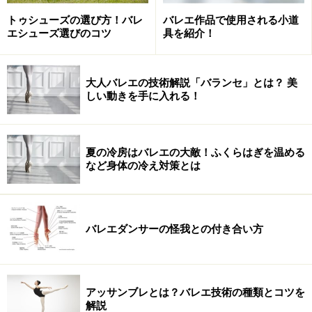
トゥシューズの選び方！バレ
バレエ作品で使用される小道
エシューズ選びのコツ
具を紹介！
兵士が居酒屋で兵士募集のために踊ったものとされてい
大人バレエの技術解説「バランセ」とは？ 美
しい動きを手に入れる！
ます。かかとを打ち鳴らす動きが多用されていますが、
それは兵士の靴のかかと部分に拍車がついており、それ
を鳴らすためだとされています。
夏の冷房はバレエの大敵！ふくらはぎを温める
など身体の冷え対策とは
チャルダッシュはゆっくりなテンポから始まり、徐々に
テンポを上げていき、最後には非常に速いテンポで踊ら
れます。その躍動感ゆえに、観客も踊り手も気分が高揚
バレエダンサーの怪我との付き合い方
するという、独特な雰囲気を持った踊りと言えます。
キャラクター・ダンスを踊ると気分上々！
アッサンブレとは？バレエ技術の種類とコツを
解説