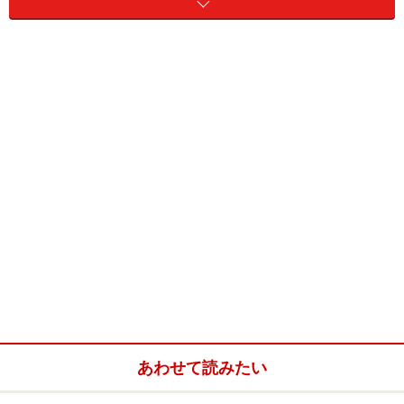
バレエの作中で踊られるマズルカは、ポーランド固有の
民族舞踊という領域を、はるかに超える踊りとなってい
るようです。そもそもバレエの中で取り上げられる民族
舞踊は、バレエ的に改良されて行くものなので、その原
形をとどめることは困難です。
あわせて読みたい
バレエでのマズルカは、ゆったりしたテンポの中に優美