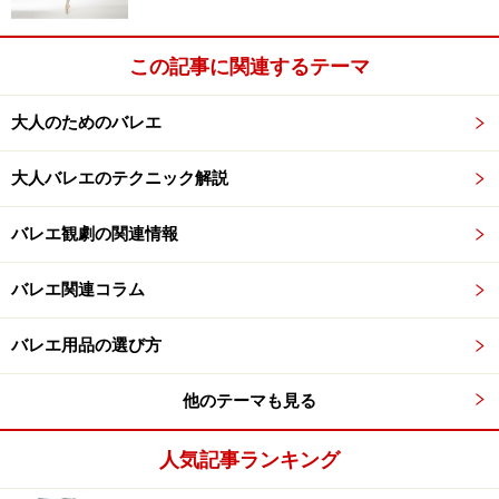
足さばきが独特なキャラクター・ダンスは、踊っている
と気分が高揚し、とても楽しいものです。クラシック・
この記事に関連するテーマ
バレエとは違ったからだの使い方、リズムの取り方、
様々な要素が開放感をもたらしてくれることでしょう。
大人のためのバレエ
キャラクター・ダンスを教えるスタジオはさほど多くな
大人バレエのテクニック解説
いのですが、ぜひ探していただき、キャラクター・ダン
バレエ観劇の関連情報
スの楽しさを味わって欲しいと思います。
バレエ関連コラム
キャラクター・ダンスも含めてバレエですから。
バレエ用品の選び方
【関連記事】
他のテーマも見る
レヴェランスの意味とは？バレエのお辞儀3パター
ン
人気記事ランキング
おうちでできる自宅バレエレッスン！お教室で差を