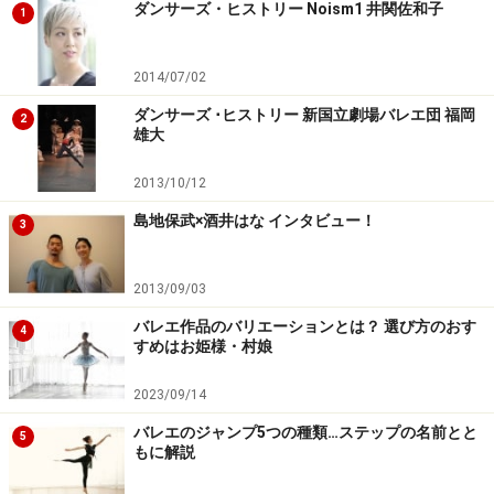
つける練習方法
ダンサーズ・ヒストリー Noism1 井関佐和子
1
上達させてくれるバレエ教師を探す！
「大人バレエ」と「子どもバレエ」って何が違う
2014/07/02
の？
ダンサーズ ･ヒストリー 新国立劇場バレエ団 福岡
2
雄大
ダンスシーンにうっとりできる！華麗なるバレエ映
画10選
2013/10/12
島地保武×酒井はな インタビュー！
3
※記事内容は執筆時点のものです。最新の内容をご確認くださ
い。
2013/09/03
バレエ作品のバリエーションとは？ 選び方のおす
【編集部おすすめの購入サイト】
4
すめはお姫様・村娘
Amazonでバレエ関連の商品をチェック！
2023/09/14
バレエのジャンプ5つの種類…ステップの名前とと
5
もに解説
楽天市場でバレエ関連の商品をチェック！