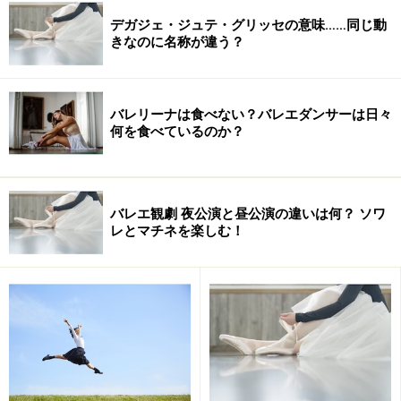
さ、そして速いテンポの中では躍動感を表現していま
デガジェ・ジュテ・グリッセの意味……同じ動
きなのに名称が違う？
す。
2.チャルダッシュ
バレリーナは食べない？バレエダンサーは日々
チャルダッシュはハンガリーの踊りです。ハンガリー語
何を食べているのか？
で 「酒場」 という意味のチャールダと言う言葉に由来し
ています。
バレエ観劇 夜公演と昼公演の違いは何？ ソワ
レとマチネを楽しむ！