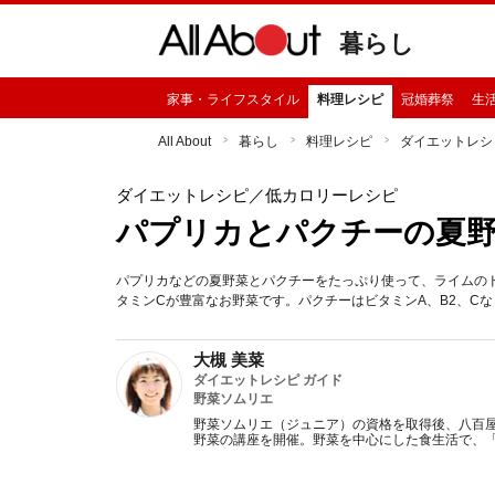
暮らし
家事・ライフスタイル
料理レシピ
冠婚葬祭
生
All About
暮らし
料理レシピ
ダイエットレシ
ダイエットレシピ
／低カロリーレシピ
パプリカとパクチーの夏
パプリカなどの夏野菜とパクチーをたっぷり使って、ライムの
タミンCが豊富なお野菜です。パクチーはビタミンA、B2、C
大槻 美菜
ダイエットレシピ ガイド
野菜ソムリエ
野菜ソムリエ（ジュニア）の資格を取得後、八百
野菜の講座を開催。野菜を中心にした食生活で、