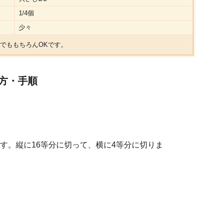
1/4個
少々
でももちろんOKです。
方・手順
す。縦に16等分に切って、横に4等分に切りま