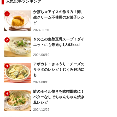
人気記事ランキング
かぼちゃアイスの作り方！卵、
1
生クリーム不使用のお菓子レシ
ピ
2024/11/26
きのこの生姜豆乳スープ！ダイ
2
エットにも最適な1人93kcal
2024/06/19
アボカド・きゅうり・チーズの
3
サラダのレシピ！むくみ解消に
も
2024/08/15
鮭のホイル焼きを味噌風味に！
4
バターなしでちゃんちゃん焼き
風レシピ
2024/12/25