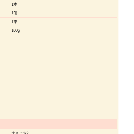
1本
1個
1束
100g
大さじ1/2