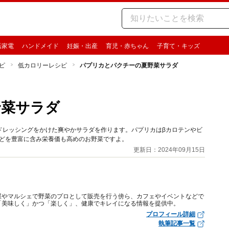
活家電
ハンドメイド
妊娠・出産
育児・赤ちゃん
子育て・キッズ
ピ
低カロリーレシピ
パプリカとパクチーの夏野菜サラダ
野菜サラダ
ドレッシングをかけた爽やかサラダを作ります。パプリカはβカロテンやビ
などを豊富に含み栄養価も高めのお野菜ですよ。
更新日：2024年09月15日
屋やマルシェで野菜のプロとして販売を行う傍ら、カフェやイベントなどで
「美味しく」かつ「楽しく」、健康でキレイになる情報を提供中。
プロフィール詳細
執筆記事一覧