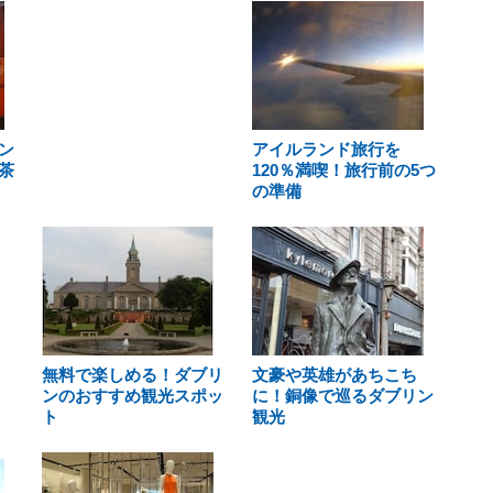
ン
アイルランド旅行を
茶
120％満喫！旅行前の5つ
の準備
無料で楽しめる！ダブリ
文豪や英雄があちこち
ンのおすすめ観光スポッ
に！銅像で巡るダブリン
ト
観光