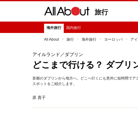
旅行
海外旅行
国内旅行
All About
旅行
海外旅行
ヨーロッパ
アイ
アイルランド
／ダブリン
どこまで行ける？ ダブリ
首都のダブリンから地方へ。どこへ行くにも意外に短時間でア
スポットをご紹介します。
原 貴子