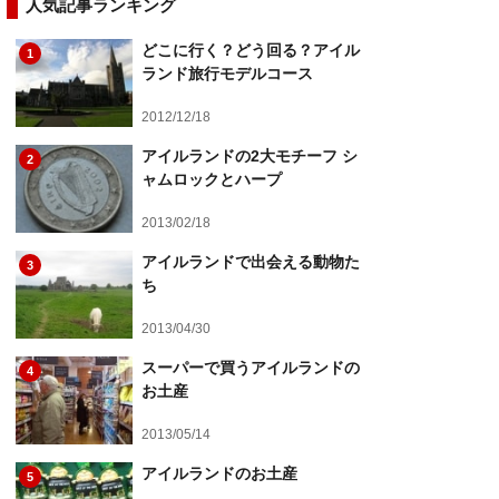
人気記事ランキング
どこに行く？どう回る？アイル
1
ランド旅行モデルコース
2012/12/18
アイルランドの2大モチーフ シ
2
ャムロックとハープ
2013/02/18
アイルランドで出会える動物た
3
ち
2013/04/30
スーパーで買うアイルランドの
4
お土産
2013/05/14
アイルランドのお土産
5