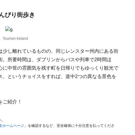
んびり街歩き
ism Ireland
は少し離れているものの、同じレンスター州内にある街
街。所要時間は、ダブリンからバスや列車で2時間ほ
心に中世の雰囲気を残す町を日帰りでもゆっくり観光で
ス、というチョイスをすれば、道中2つの異なる景色を
をご紹介！
い。
安全ホームページ
」を確認するなど、安全確保に十分注意を払ってくださ