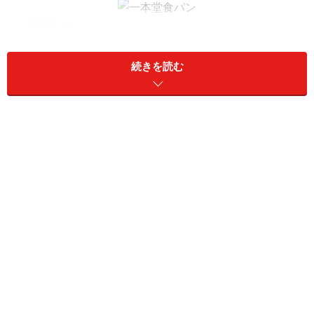
一本堂食パン
一本堂食パンの特徴のひとつは生地量500ｇの重量感。
続きを読む
この理由はあとで述べます。スーパーやコンビニエンス
ストアの食パンに比べ100円ほど高価かもしれません
が、食感がしっかりあって、ふんわりもっちりを味わわ
せてくれます。けれどそれらは過剰ではなく、個性を主
張することはない。そんなパンです。普段はリテイル
（小売の）ベーカリーで食パンを買う人も「250円でこ
のクオリティ！」と驚くかもしれません。
いつも焼きたて
生地量がさらに100ｇ多く内相が緻密な「たから」（330
円）はヒキが少なくずっしりと食べ応えがあります。プ