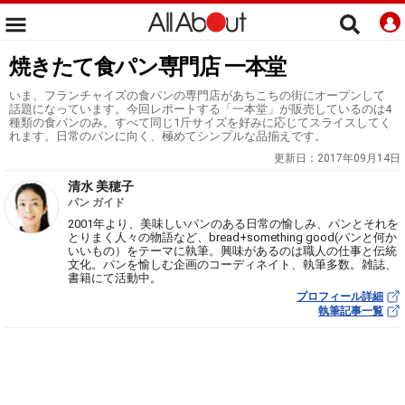
焼きたて食パン専門店 一本堂
いま、フランチャイズの食パンの専門店があちこちの街にオープンして
話題になっています。今回レポートする「一本堂」が販売しているのは4
種類の食パンのみ。すべて同じ1斤サイズを好みに応じてスライスしてく
れます。日常のパンに向く、極めてシンプルな品揃えです。
更新日：
2017年09月14日
清水 美穂子
パン ガイド
2001年より、美味しいパンのある日常の愉しみ、パンとそれを
とりまく人々の物語など、bread+something good(パンと何か
いいもの）をテーマに執筆。興味があるのは職人の仕事と伝統
文化。パンを愉しむ企画のコーディネイト、執筆多数。雑誌、
書籍にて活動中。
プロフィール詳細
執筆記事一覧