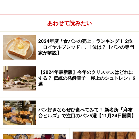
レーンなパンの中で唯一、具材入りの「レーズン」
（350円）はラムレーズンが1斤に80ｇとたっぷり。以上
3種はカナダ産の小麦粉を使用しています。
あわせて読みたい
2024年度「食パンの売上」ランキング！ 2位
たから
「ロイヤルブレッド」、1位は？【パンの専門
家が解説】
最も高価な「ゆたか」（360円）は石臼挽きの国産小麦
（長野県産ゆめちから70％、北海道産のゆめちから
30％）を使用。いずれも店内で1本堂オリジナルの粉か
【2024年最新版】今年のクリスマスはどれに
する？ 伝統の発酵菓子「極上のシュトレン」6
ら作られています。
選
ゆたか
パン好きならぜひ食べてみて！ 新名所「麻布
台ヒルズ」で注目のパン5選【11月24日開業】
※記事内容は執筆時点のものです。最新の内容をご確認くださ
い。