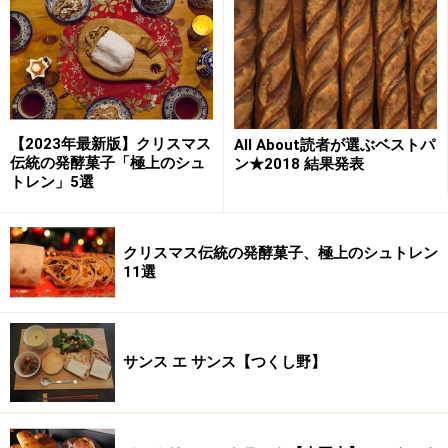
※メニューや料金などのデータは、取材時または記事公開時点で
の内容です。
次のページへ
1
/
3
【2023年最新版】クリスマス
All About読者が選ぶベストパ
伝統の発酵菓子「極上のシュ
ン★2018 結果発表
トレン」5選
クリスマス伝統の発酵菓子、極上のシュトレン
11選
サンス エ サンス【つくし野】