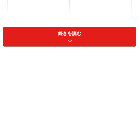
続きを読む
パン屋さんでは仕込みの時、翌日どのくらい焼くかを決
めなければなりませんが、このトーストブレッドが売れ
残ってしまったある日、明日はそうならないように他の
パンにしてみよう、と同じ長時間発酵の生地で作った細
長い白焼きのパン、フォカッチャ、ツイストドーナツ。
それらは生地が美味しいと好評で今では毎日焼かれてい
ます。