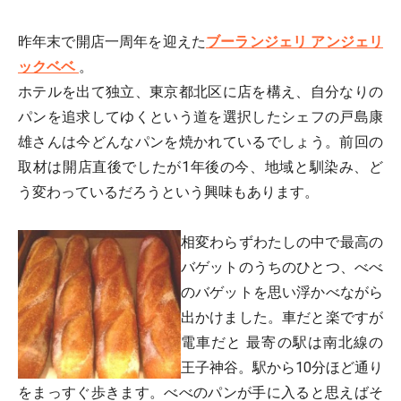
昨年末で開店一周年を迎えた
ブーランジェリ アンジェリ
ックベベ
。
ホテルを出て独立、東京都北区に店を構え、自分なりの
パンを追求してゆくという道を選択したシェフの戸島康
雄さんは今どんなパンを焼かれているでしょう。前回の
取材は開店直後でしたが1年後の今、地域と馴染み、ど
う変わっているだろうという興味もあります。
相変わらずわたしの中で最高の
バゲットのうちのひとつ、べべ
のバゲットを思い浮かべながら
出かけました。車だと楽ですが
電車だと 最寄の駅は南北線の
王子神谷。駅から10分ほど通り
をまっすぐ歩きます。べべのパンが手に入ると思えばそ