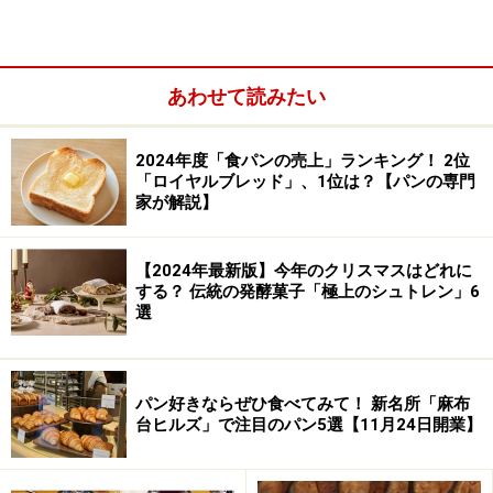
あわせて読みたい
月水金に焼かれるずっしりしたライ麦パンは酸味を感じ
2024年度「食パンの売上」ランキング！ 2位
させず、バゲットのようにどんな食事ともよく合いま
「ロイヤルブレッド」、1位は？【パンの専門
す。ライ麦を50％配合しています。
家が解説】
ハード系のパンではクランベリーとヘーゼルナッツの入
ったカンパーニュもナッツの香りが洒落ていて、おすす
【2024年最新版】今年のクリスマスはどれに
めです。
する？ 伝統の発酵菓子「極上のシュトレン」6
選
惣菜パンではルッコラを使ったピザやローズマリーのフ
ォカッチャなども良いですが、街のパン屋さんの定番、
パン好きならぜひ食べてみて！ 新名所「麻布
カレーパンがまた美味しいのです。 自家製のカレーは豚
台ヒルズ」で注目のパン5選【11月24日開業】
肉、ナス、ポテト入りでこっくりとした辛さです。
次は
スウィートな菓子パン
をご紹介します。