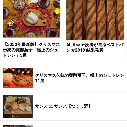
※記事内容は執筆時点のものです。最新の内容をご確認くださ
い。
※メニューや料金などのデータは、取材時または記事公開時点で
の内容です。
【2023年最新版】クリスマス
All About読者が選ぶベストパ
伝統の発酵菓子「極上のシュ
ン★2018 結果発表
次のページへ
1
/
2
トレン」5選
クリスマス伝統の発酵菓子、極上のシュトレン
11選
サンス エ サンス【つくし野】