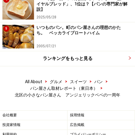
イヤルブレッド」、1位は？【パンの専門家が解
説】
2025/05/28
いつものパン。町のパン屋さんの理想のかた
5
ち。 ベッカライブロートハイム
2005/07/21
ランキングをもっと見る
>
>
>
>
All About
グルメ
スイーツ
パン
>
パン屋さん取材レポート（東日本）
北区の小さなパン屋さん アンジェリックベベの一周年
会社概要
採用情報
投資家情報
広告掲載
利用規約
プライバシーポリシー