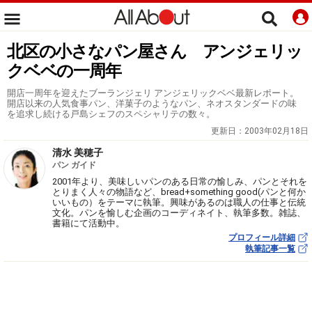
北区の小さなパン屋さん アンジェリッ
クベベの一周年
開店一周年を迎えたブーランジェリ アンジェリックベベ最新レポート。
開店以来の人気食事パン、洋菓子のようなパン、ネオスタンダードの味
を追求し続ける戸島シェフのスペシャリテの数々。
更新日：
2003年02月18日
清水 美穂子
パン ガイド
2001年より、美味しいパンのある日常の愉しみ、パンとそれを
とりまく人々の物語など、bread+something good(パンと何か
いいもの）をテーマに執筆。興味があるのは職人の仕事と伝統
文化。パンを愉しむ企画のコーディネイト、執筆多数。雑誌、
書籍にて活動中。
プロフィール詳細
執筆記事一覧