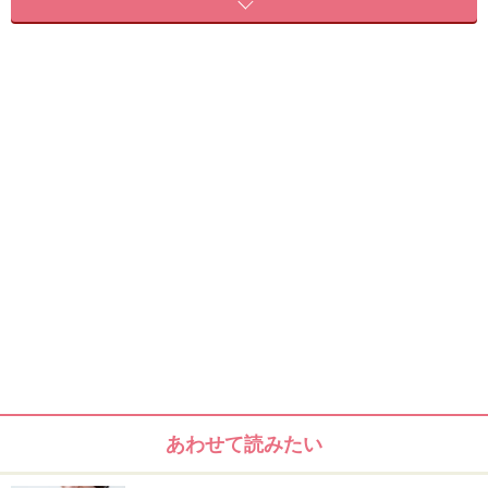
＜目次＞
食前は減量に直結、食後は体重維持。太りにくくなる2
つの役割
食前または食後10分歩きの日常への取り入れ方
食前10分ウォークの運動の効果やメリット
食後10分ウォークの運動の効果やメリット
食前は減量に直結、食後は体重維持。太り
にくくなる2つの役割
「太るかも……」と罪悪感を感じることなく食事を楽しめ
あわせて読みたい
る簡単な方法が、食前の10分ウォークと食後の10分ウォ
ークです。同じウォーキングでも、実はその効果がちょ