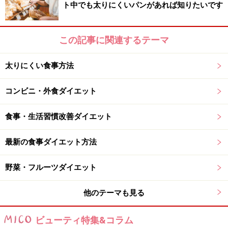
ト中でも太りにくいパンがあれば知りたいです
はさらに次の駅まで歩く）
9：00 仕事開始
（昼食前10分ウォークは、オフィス周辺のレストランま
この記事に関連するテーマ
で）
12：00 お昼休憩
太りにくい食事方法
（昼食後10分ウォークは、レストランからオフィスまで
コンビニ・外食ダイエット
の帰り道）
18：00 退社
食事・生活習慣改善ダイエット
（夕食前10分ウォークは退社後のショッピングや自宅ま
での帰り道）
最新の食事ダイエット方法
19：30 夕食
（夕食後10分ウォークは自宅内にあるエアロバイクで代
野菜・フルーツダイエット
用）
他のテーマも見る
彼女の生活を見ると、日常生活に大きな支障をきたさず
ビューティ特集&コラム
にウォーキングを上手に取り入れられています。運動を