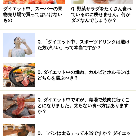
れ方
ダイエット中、スーパーの果
Q. 野菜サラダをたくさん食べ
物売り場で買ってはいけない
ているのに痩せません。何が
もの
ダメなんでしょうか？
Q. 「ダイエット中、スポーツドリンクは避け
たったの10分のウォーキングの習慣でカラダが変わる！
た方がいい」って本当ですか？
やり方は至ってシンプル、食前または食後に10分間歩く
Q. ダイエット中の焼肉、カルビとホルモンは
だけです。早歩きや階段を使用すればさらに効果は高ま
どちらを選ぶべき？
りますが、早歩きできる環境がない場合は普通に歩くだ
けでも十分です。実際に10分ウォークを取り入れている
女性のある一日を例に見てみましょう。
Q. ダイエット中ですが、職場で焼肉に行くこ
とになりました。太らない食べ方はあります
か？
7：00 朝食
8：00 出勤
（朝食後10分ウォークは駅までの道のり。時間がある日
Q. 「パンは太る」って本当ですか？ ダイエッ