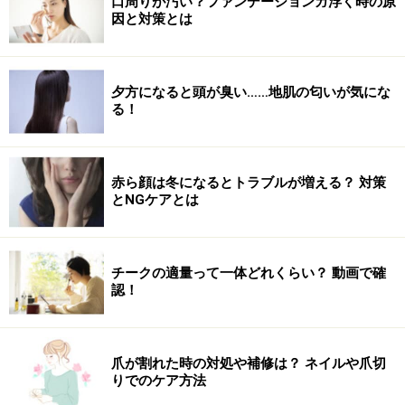
口周りが汚い？ファンデーションガ浮く時の原
なることも嬉しい効果です。
因と対策とは
副交感神経が優位なときには空腹を感じやすく、反対
に、交感神経が優位なときには空腹を感じにくくなる、
夕方になると頭が臭い……地肌の匂いが気にな
というメカニズムを利用しています。カラダを動かすこ
る！
とで、交感神経が優位な状態にしてから食事を摂るた
め、食欲が正常化されるのです。
赤ら顔は冬になるとトラブルが増える？ 対策
とNGケアとは
特にデスクワーカーや体をあまり動かさない人は、カラ
ダを動かす機会が少ないことで副交感神経が優位になり
やすい＝空腹感が強くなりがちなので、食前ウォークの
チークの適量って一体どれくらい？ 動画で確
効果を感じやすい傾向があります。脂肪が消費される上
認！
に過食も防げる、一石二鳥ですね。ただし、極端な空腹
時は過度な運動を避けるようにしましょう。
爪が割れた時の対処や補修は？ ネイルや爪切
りでのケア方法