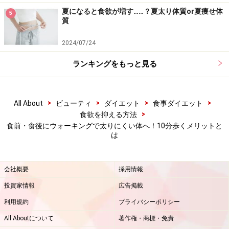
消費することができる、というメカニズムを上手に利用
夏になると食欲が増す……？夏太り体質or夏痩せ体
5
する方法が食後ウォークです。目安は食後60分以内、遅
質
くても90分は超えないようにしましょう。
2024/07/24
また、食後10分ウォークにより、食後の甘いものを食べ
ランキングをもっと見る
たい欲求を抑えられるのも嬉しいポイントです。前述の
通り、カラダを動かすと交感神経が優位になるため、食
後の副交感神経が優位になっている状態から交感神経優
>
>
>
>
All About
ビューティ
ダイエット
食事ダイエット
>
食欲を抑える方法
位に意図的にシフトさせることで食欲を抑えることがで
食前・食後にウォーキングで太りにくい体へ！10分歩くメリットと
きます。食後に甘いものを食べる習慣がある人は、食後
は
10分ウォークを始めてみましょう。食後の眠気を解消す
る役目もあるので、午後の仕事に集中しやすくなる点も
会社概要
採用情報
大きなメリットと言えるでしょう。また、炭水化物を食
投資家情報
広告掲載
べ過ぎた時の即効リセット法としても人気の方法です。
利用規約
プライバシーポリシー
ただし、食事直後（30分以内）に激しい運動するのは避
けましょう。
All Aboutについて
著作権・商標・免責