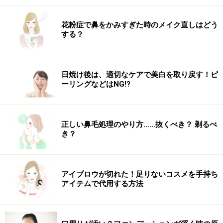
するためにまとまった時間を作れない人や、連続して運
動をするのが苦手な人にはオススメの方法です。
花粉症で鼻をかみすぎた時のメイク直しはどう
する？
食前10分ウォークの運動の効果やメリット
日焼け後は、適切なケアで美白を取り戻す！ピ
ーリングなどはNG!?
10分ウォーキングは食前・食後で目的が異なる！
正しい鼻毛処理のやり方……抜くべき？ 剃るべ
き？
食前の空腹の状態の時は血糖値が下がっている状態。カ
ラダを動かすために消費されるのはエネルギーを蓄えて
いる脂肪です。体重を少しずつ落としていきたい人は、
アイブロウが切れた！足りないコスメを手持ち
アイテムで代用する方法
食前の運動がオススメです。
また、食前ウォークによりその後の食事で食べ過ぎなく