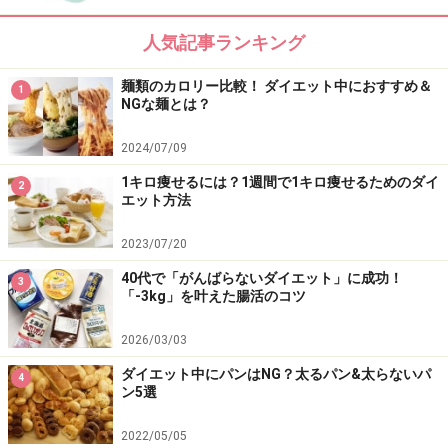
人気記事ランキング
麺類のカロリー比較！ ダイエット中におすすめ＆
1
NGな麺とは？
2024/07/09
1キロ痩せるには？1週間で1キロ痩せるためのダイ
2
エット方法
2023/07/20
食後10分ウォークの運動の効果やメリット
40代で「がんばらないダイエット」に成功！
3
「-3kg」を叶えた腸活のコツ
食後の満腹の状態の時は血糖値が上がっている状態。つ
まり血液の中に糖質がたっぷりある状態のため、そのま
2026/03/03
まカラダを動かさずにいると、やがてそれが脂肪へと変
ダイエット中にパンはNG？太るパン&太らないパ
4
ン5選
化していきます。糖質が脂肪に変わってしまう前にこの
糖質を消費させる、つまり食べたものを脂肪に変えずに
2022/05/05