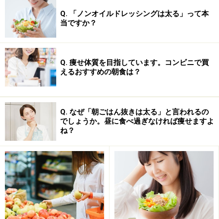
っと異なります。それぞれの特徴を理解して、ぜひ日常
Q. 「ノンオイルドレッシングは太る」って本
当ですか？
に取り入れてみてください。
Q. 痩せ体質を目指しています。コンビニで買
えるおすすめの朝食は？
Q. なぜ「朝ごはん抜きは太る」と言われるの
でしょうか。昼に食べ過ぎなければ痩せますよ
ね？
食前または食後10分歩きの日常への取り入