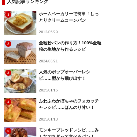
人気記事ランキング
ホームベーカリーで簡単！しっ
1
とりクリームコーンパン
2012/05/29
全粒粉パンの作り方！100%全粒
2
粉の生地から作るレシピ
2024/03/21
人気のポップオーバーレシ
3
ピ……型から飛び出す！
2025/01/16
ふわふわかぼちゃのフォカッチ
4
ャレシピ……ほんのり甘い！
2025/01/13
モンキーブレッドレシピ……み
5
んなでちぎって食べるパン！