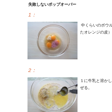
失敗しないポップオーバー
1
：
中くらいのボウ
たオレンジの皮）
2
：
１に牛乳と溶かし
ぜる。