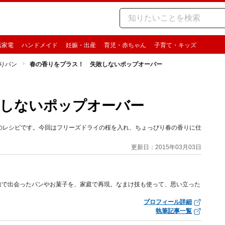
活家電
ハンドメイド
妊娠・出産
育児・赤ちゃん
子育て・キッズ
りパン
春の香りをプラス！ 失敗しないポップオーバー
敗しないポップオーバー
のレシピです。今回はフリーズドライの桜を入れ、ちょっぴり春の香りに仕
更新日：2015年03月03日
旅で出会ったパンやお菓子を、家庭で再現。なまけ技も使って、思い立った
プロフィール詳細
執筆記事一覧