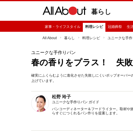
暮らし
家事・ライフスタイル
料理レシピ
冠婚葬祭
生
All About
暮らし
料理レシピ
ユニークな手作
ユニークな手作りパン
春の香りをプラス！ 失
確実にふくらむように進化させた失敗しにくいポップオーバー
上げています。
松野 玲子
ユニークな手作りパン ガイド
パンコーディネーター＆フードライター。取材や
らすぐにつくれるパン作りを提案します。