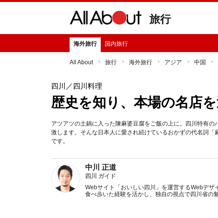
旅行
海外旅行
国内旅行
All About
旅行
海外旅行
アジア
中国
四川
／四川料理
歴史を知り、本場の名店を
アツアツの土鍋に入った陳麻婆豆腐をご飯の上に。四川特有の
激します。そんな日本人に愛され続けているおかずの代名詞「
です。
中川 正道
四川 ガイド
Webサイト「おいしい四川」を運営するWebデ
食べ歩いた経験を活かし、独自の視点で四川省の