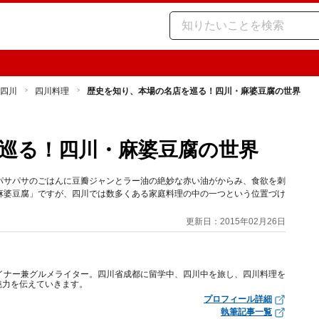
四川
四川料理
歴史を知り、本場の名店を巡る！四川・麻婆豆腐の世界
巡る！四川・麻婆豆腐の世界
パサパサのごはんに豆瓣ジャンとラー油の絶妙な赤い油がからみ、食欲を刺
麻婆豆腐」ですが、四川では数多くある家庭料理の中の一つという位置づけ
更新日：2015年02月26日
ザイナー兼グルメライター。四川省成都に留学中、四川中を旅し、四川料理を
魅力を伝えていきます。
プロフィール詳細
執筆記事一覧