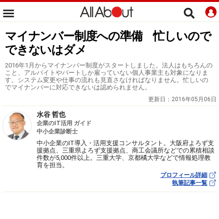
マイナンバー制度への準備 忙しいので
できないはダメ
2016年1月からマイナンバー制度がスタートしました。法人はもちろんの
こと、アルバイトやパートしか雇っていない個人事業主も対象になりま
す。システム変更や仕事の流れも見直さなければなりません。忙しいの
でマイナンバーに対応できないは認められません。
更新日：
2016年05月06日
水谷 哲也
企業のIT活用 ガイド
中小企業診断士
中小企業のIT導入・活用支援コンサルタント。大阪府よろず支
援拠点、三重県よろず支援拠点、商工会議所などでの累積相談
件数が5,000件以上。三重大学、京都橘大学などで情報処理教
育を担当。
プロフィール詳細
執筆記事一覧