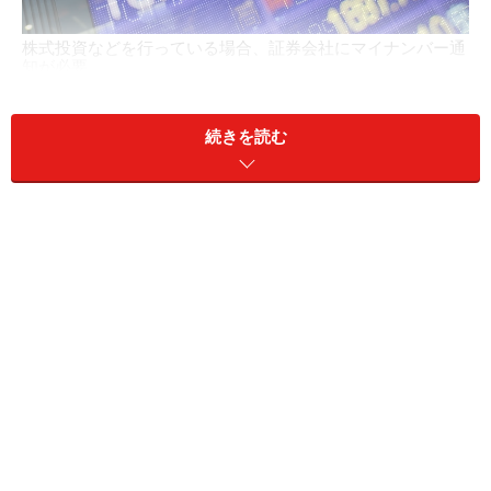
株式投資などを行っている場合、証券会社にマイナンバー通
知が必要
2015年10月から住民票の住所にマイナンバー通知カード
続きを読む
が順次、届いています。カードには氏名、住所、生年月
日、性別と共に一生変わらないマイナンバーが記載され
ています。
※親は同居する子供や年老いた親のマイナンバーをしっ
かり管理しなければなりません。
学生ならアルバイト先へ、社会人なら会社にマイナンバ
ーを通知しなければなりません。日本に住んでいる留学
生など外国籍の人にも届きます。反対に日本国籍であり
ながら、国外に住んでいる場合、マイナンバーはありま
せん。