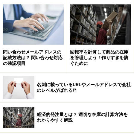
す。
マイナンバーを集める時の本人確認が大変
問い合わせメールアドレスの
回転率を計算して商品の在庫
記載方法は？ 問い合わせ対応
を管理しよう！作りすぎを防
の確認項目
ぐために
コンビニやスーパーなら現場の店長がアルバイトやパートの
本人確認
2016年1月から会社はマイナンバー収集をはじめていま
名刺に載っているURLやメールアドレスで会社
のレベルがばれる⁉
す。対象は従業員だけでなく、扶養控除などしている場
合は家族からも集めなければなりません。もちろんパー
ト、アルバイトからもマイナンバーを提出してもらわな
経済的発注量とは？ 適切な在庫の計算方法を
ければなりませんが、悩ましいのが本人確認をどうする
わかりやすく解説
かです。