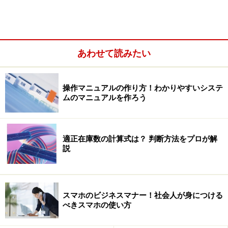
マイナンバーは住民票コード＋個人番号で作られた12桁
の番号になります。住民票コードをもとにしていますの
で海外在住で住民票がないとマイナンバーが作れませ
ん。2015年4月1日に設立された地方公共団体情報システ
あわせて読みたい
ム機構 (J-LIS)が市町村の委託を受けてマイナンバー通知
カードを皆さんのもとへ送付します。
操作マニュアルの作り方！わかりやすいシステ
ムのマニュアルを作ろう
株式投資などを行っている場合、年間取引報告書、投資
信託の分配金や配当金の支払調書などにマイナンバーが
必要となりますので証券会社にも通知しなければなりま
適正在庫数の計算式は？ 判断方法をプロが解
説
せん。また、銀行や保険会社にも必要です。つまりマイ
ナンバーを使って、税務署はいくら収入があるかを確実
に把握できるようになるので、FXで儲けているのに確定
申告していない、会社以外に副収入があるのに確定申告
スマホのビジネスマナー！社会人が身につける
べきスマホの使い方
していない場合、ヤバイです。兄弟それぞれが老親の扶
養控除を申請して控除を受けるような悪用もダダモレで