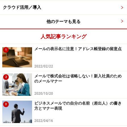
善管注意義務違反になってしまうでしょう。どう本人確
クラウド活用／導入
認したか証拠（エビデンス）を残しておきます。
他のテーマも見る
本人確認を厳格に行う
人気記事ランキング
メールの表示名に注意！アドレス帳登録の留意点
1
本人確認ではマイカードの利用目的を明示する
2022/02/22
本人確認にあたっては源泉徴収票の作成や健康保険・厚
メールで株式会社は省略しない！新入社員のため
生年金の加入に使うなど、利用目的を明示しなければな
2
のメールマナー
りません。利用目的以外に使う場合は、もう一度、利用
目的を明示しなおさなければなりません。ここらへんは
2020/10/20
個人情報保護法と同じ運用になっています。
ビジネスメールでの自分の名前（差出人）の書き
3
方とマナー表現
家に届いたマイナンバー通知カードと運転免許証、パス
2022/04/16
ポート、住民票などを会社に持ってきてもらって本人確