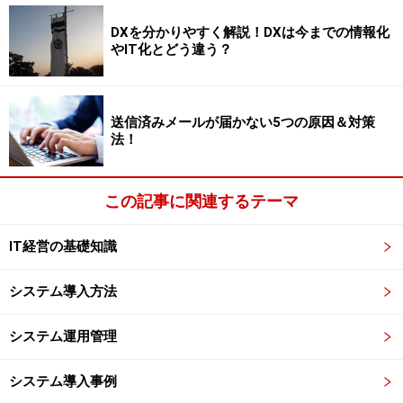
皆の顔がわかる中小企業であれば本人確認は楽ですが、
DXを分かりやすく解説！DXは今までの情報化
やIT化とどう違う？
全国に拠点があって従業員も多い企業では総務部門だけ
では無理。コンビニやスーパーなら現場の店長がアルバ
イトやパートの採用をしていますので、現場でマイナン
送信済みメールが届かない5つの原因＆対策
バーを取得します。
法！
それぞれの現場で本人確認してもらって集約して本社へ
この記事に関連するテーマ
送ることになりますが、マイナンバーを複数の人間が扱
うことになるので、関わる人間に事前教育をしっかりや
IT経営の基礎知識
っておかなければなりません。個人番号を既に導入して
いるアメリカなどでは、成りすましが問題となっている
システム導入方法
ため、日本では厳格な本人確認が義務つけられていま
す。
システム運用管理
しっかり本人確認をやらずに問題が発生した時は企業は
システム導入事例