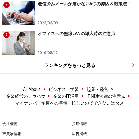
送信済みメールが届かない5つの原因＆対策法！
4
認をします。扶養控除の場合は従業員が代理人となって
本人確認してもらい扶養者のマイナンバーを会社に通知
する形になります。
2023/03/09
オフィスへの無線LANの導入時の注意点
5
この本人確認が大変な会社があります。セミナーやイベ
ントなどを行っている会社では外部講師に法定調書（源
2016/05/12
泉徴収票や支払調書）を発行しますので、講師のマイナ
ランキングをもっと見る
ンバーが必要になります。遠方から講師を呼んでいる場
合、会って確認するわけにはいかず登録してある住所に
郵送し、免許書のコピーなどと一緒に送ってもらって確
>
>
>
All About
ビジネス・学習
起業・経営
認するしかなさそうです。
>
>
>
企業経営のノウハウ
企業のIT活用
IT関連法律の注意点
マイナンバー制度への準備 忙しいのでできないはダメ
電話で問い合わせるのなら事前に送ったパスワードを答
えてもらう、秘密の質問と答えを登録してもらって答え
会社概要
採用情報
てもらうなど本人確認を行うシステムにしなければなり
投資家情報
広告掲載
ません。