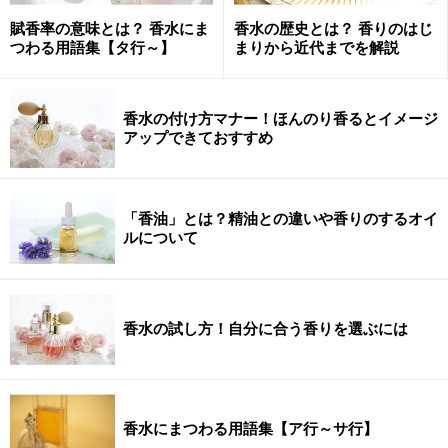
日３回、違う香りが焚かれていました。ちなみに、日の
賦香率の意味とは？ 香水にま
香水の歴史とは？ 香りのはじ
出には、フランキンセンス（乳香）。正午に、ミルラ
つわる用語集【タ行～】
まりから近代までを解説
（没薬）。そして、日没にはキフィが、それぞれ焚かれ
ていました。
香水の付け方マナー！ほんのり香るとイメージ
アップできておすすめ
１日に３つの香りが使われていた理由があります。
日の出に焚かれていたフランキンセンスは、太陽神ラー
「香油」とは？精油との違いや香りのするオイ
ルについて
の汗が固まったものと信じられ、フランキンセンスを燃
やして立ち上る薫香は、魂をラーのいる天へと連れて行
ってくれると信じられていたそうです。
香水の試し方！自分に合う香りを選ぶには
正午に焚かれていたミルラは、太陽神ラーの涙から生ま
れるとされ、エジプトの不死鳥「ベヌウ」は、500年に
一度生まれ変わる際に、ミルラでできた卵型の容器を作
香水にまつわる用語集【ア行～サ行】
り、そこに死んだばかりの親鳥の亡骸を収めてヘリオポ