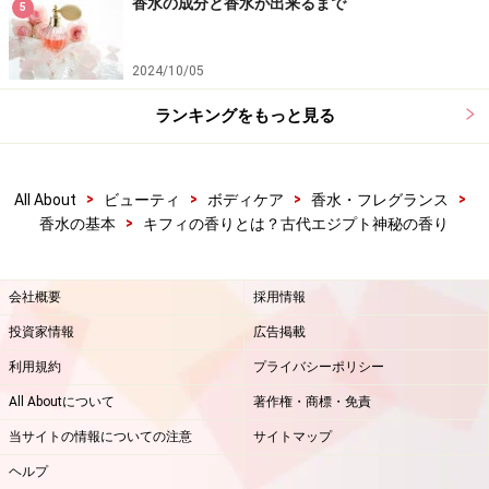
香水の成分と香水が出来るまで
5
2024/10/05
ランキングをもっと見る
>
>
>
>
All About
ビューティ
ボディケア
香水・フレグランス
>
香水の基本
キフィの香りとは？古代エジプト神秘の香り
会社概要
採用情報
投資家情報
広告掲載
利用規約
プライバシーポリシー
All Aboutについて
著作権・商標・免責
当サイトの情報についての注意
サイトマップ
ヘルプ