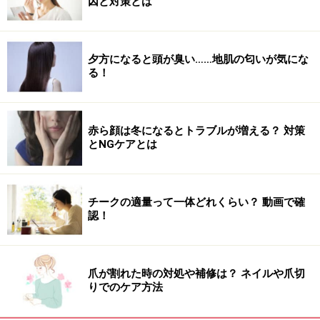
因と対策とは
なります。
代表的なキフィの、主な調合香料は、ショウブ、シナモ
夕方になると頭が臭い……地肌の匂いが気にな
ン、ペパーミント、没薬、レモングラス、アカシア、レ
る！
ーズン、ヘンナ、ジュニパー、ピスタチオ、カシア桂
皮、松脂、カシア、オレンジ、バラ、蜂蜜、ワインな
ど。
赤ら顔は冬になるとトラブルが増える？ 対策
とNGケアとは
古書には、詳しい処方や作り方も書いてあったのです
が、香料同士をブレンドするというよりは、薬を処方す
チークの適量って一体どれくらい？ 動画で確
る。と言うイメージに受け取れました。
認！
また、キフィは別名「神々を迎える香水」と呼ばれ、眠
りを誘う香として焚いたり、薬として服用したりなどし
爪が割れた時の対処や補修は？ ネイルや爪切
りでのケア方法
ていたと記述が残っています。