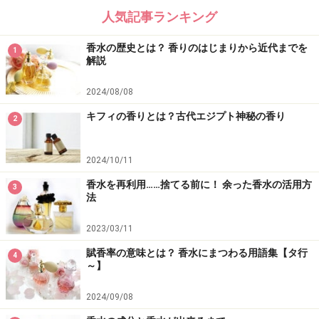
【関連記事】
人気記事ランキング
香水の付け方マナー！ほんのり香るとイメージアップで
香水の歴史とは？ 香りのはじまりから近代までを
1
きておすすめ
解説
香水の作り方・調合方法と香料のご紹介
2024/08/08
【名作香水】世界一高い香水「1000（ミル）」
キフィの香りとは？古代エジプト神秘の香り
2
日本の春を感じる「沈丁花」のフレグランス
2024/10/11
香水を再利用……捨てる前に！ 余った香水の活用方法
香水を再利用……捨てる前に！ 余った香水の活用方
3
法
※記事内容は執筆時点のものです。最新の内容をご確認くださ
い。
2023/03/11
※個人の体質、また、誤った方法による実践に起因して肌荒れや
不調を引き起こす場合があります。実践の際には、必ず自身の体
賦香率の意味とは？ 香水にまつわる用語集【タ行
4
質及び健康状態を十分に考慮し、正しい方法で行ってください。
～】
また、全ての方への有効性を保証するものではありません。
2024/09/08