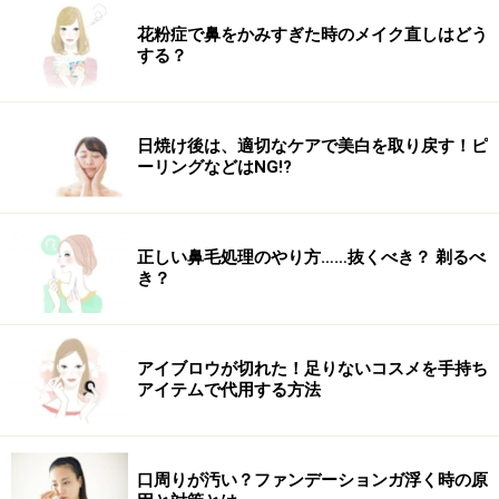
キフィの処方箋
花粉症で鼻をかみすぎた時のメイク直しはどう
する？
キフィについての処方が残されていた、エドフ神殿
日焼け後は、適切なケアで美白を取り戻す！ピ
ーリングなどはNG!?
『キフィ』 と呼ばれる処方箋（レシピ）は、複数存在し
ます。 有名なものですと、ディオスコリデスの書に記さ
れたキフィや、最古の医学書と言われている、Ebers
正しい鼻毛処理のやり方……抜くべき？ 剃るべ
Papyrus（エーベルス・パピルス）に記されたキフィ。
き？
そして、エドフ神殿の壁画に記されていたキフィ。
更には、古代エジプトの神官であったマネトが記したキ
フィや、ラムセス3世が使っていたといわれているキフ
アイブロウが切れた！足りないコスメを手持ち
ィなど。
アイテムで代用する方法
エジプトへ行った際に、いくつかの処方を目にしたので
すが、その時代のファラオ（王様）によって、処方も異
口周りが汚い？ファンデーションガ浮く時の原