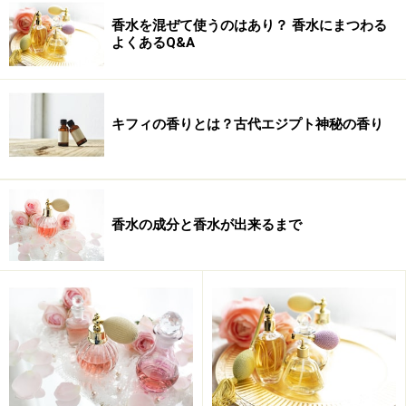
香水を混ぜて使うのはあり？ 香水にまつわる
よくあるQ&A
キフィの香りとは？古代エジプト神秘の香り
その為、中東からヨーロッパへ運ばれる香料やスパイス
等は、黄金以上の貴重品として扱われていました。
香水の成分と香水が出来るまで
心を落ち着かせる香り『キフィ』
キフィに使用されていた香料の1つ、ミルラ
古代エジプトでは、日の出・正午・日没に、それぞれ１