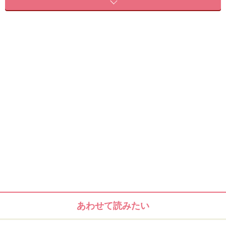
キフィについての処方が残されていた、エドフ神殿の壁画
キフィとは「聖なる煙」という意味で、Ebers
Papyrus（最古の医学書）によれば、約16種類の植物性
香料からつくられた調合香料です。
古代エジプトでは、香りは「甦り＝再生」に繋がると考
えられており、香料は、古代エジプト人にとって、欠く
ことの出来ないアイテムとして、主に神殿で焚かれてい
たそうです。
あわせて読みたい