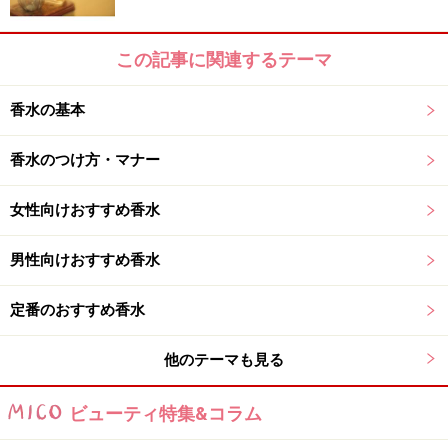
リスまで運び、ラーの神殿で火葬にしたと言われてお
り、ミルラとラーは深く関わるものとして信じられてい
この記事に関連するテーマ
ました。
香水の基本
日没に焚かれていたキフィには、心を落ちつかせる働き
があると言われ、ファラオ（王）や高僧が瞑想等の際に
香水のつけ方・マナー
使用したり、ミイラを作る時にも利用されていたとの
女性向けおすすめ香水
事。また、寝つきを良くするため、悪魔が寝室に入らな
いようにと、歴代のファラオ達も使用していたそうで
男性向けおすすめ香水
す。
定番のおすすめ香水
※キフィというネーミングは、「聖なる煙」すなわち、
悪魔が寝室に入らないようにという意味で付けられたそ
他のテーマも見る
うです。
ビューティ特集&コラム