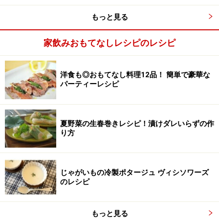
もっと見る
家飲みおもてなしレシピのレシピ
洋食も◎おもてなし料理12品！ 簡単で豪華な
パーティーレシピ
夏野菜の生春巻きレシピ！漬けダレいらずの作
り方
じゃがいもの冷製ポタージュ ヴィシソワーズ
圧力鍋で牛すじ、ネギの青い部分、生姜を入れて２
のレシピ
3
０分間煮込む
圧力鍋に牛すじ、ネギの青い部分、生姜を入れてひたひ
もっと見る