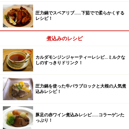
圧力鍋でスペアリブ……下茹でで柔らかくする
レシピ！
煮込みのレシピ
カルダモンジンジャーティーレシピ…ミルクな
しのすっきりドリンク！
食べやすい大きさに切る
2
圧力鍋を使った牛バラブロックと大根の人気煮
込みレシピ！
キッチンばさみで食べやすい大きさに切る
豚足の赤ワイン煮込みレシピ……コラーゲンた
っぷり！