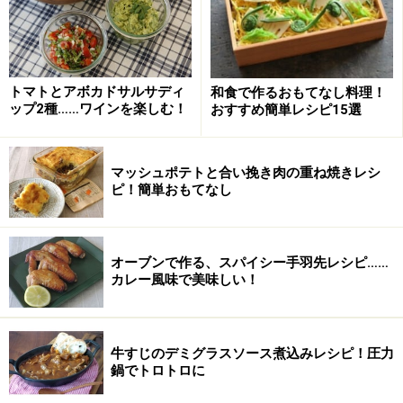
牛すじは赤身と白い部分が程よく混ざった、弾力のある
新鮮なものを選んでください。
牛すじ肉のデミグラス煮込みの作り方・手
トマトとアボカドサルサディ
和食で作るおもてなし料理！
順
ップ2種……ワインを楽しむ！
おすすめ簡単レシピ15選
■
牛すじ肉の下ごしらえ
マッシュポテトと合い挽き肉の重ね焼きレシ
牛すじ肉の汚れを流水で洗う
1
ピ！簡単おもてなし
牛すじ肉の血合いや汚れを流水で洗う
オーブンで作る、スパイシー手羽先レシピ……
カレー風味で美味しい！
牛すじのデミグラスソース煮込みレシピ！圧力
鍋でトロトロに