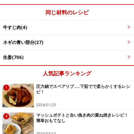
たの水を注ぎ火にかける。
圧がかかったら２０分間煮込み、火を消して圧が自然に
同じ材料のレシピ
抜けるのを待つ。
牛すじ肉(4)
ネギの青い部分(27)
生姜(706)
人気記事ランキング
圧力鍋でスペアリブ……下茹でで柔らかくするレシ
1
ピ！
2024/01/23
マッシュポテトと合い挽き肉の重ね焼きレシピ！
2
簡単おもてなし
2024/03/13