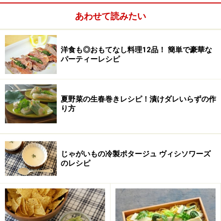
デミグラスソース
1缶（290g）
あわせて読みたい
水
（または牛すじ肉の煮汁）
100ml
洋食も◎おもてなし料理12品！ 簡単で豪華な
パーティーレシピ
バゲット
お好みで適量
夏野菜の生春巻きレシピ！漬けダレいらずの作
り方
じゃがいもの冷製ポタージュ ヴィシソワーズ
のレシピ