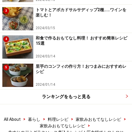
トマトとアボカドサルサディップ2種……ワインを
3
楽しむ！
2024/03/15
■
牛すじ肉のデミグラス煮込み
和食で作るおもてなし料理！ おすすめ簡単レシピ
4
材料を全て加えて15分ほど煮込む
4
15選
鍋に下ごしらえした牛すじ肉、赤ワインを入れて強火で
2024/03/14
アルコールを飛ばし、デミグラスソース、水を加えて15
里芋のコンフィの作り方！おつまみにおすすめレ
5
分ほど煮込む。
シピ
2024/01/14
ランキングをもっと見る
>
>
>
>
All About
暮らし
料理レシピ
家飲みおもてなしレシピ
>
家飲みおもてなしレシピ