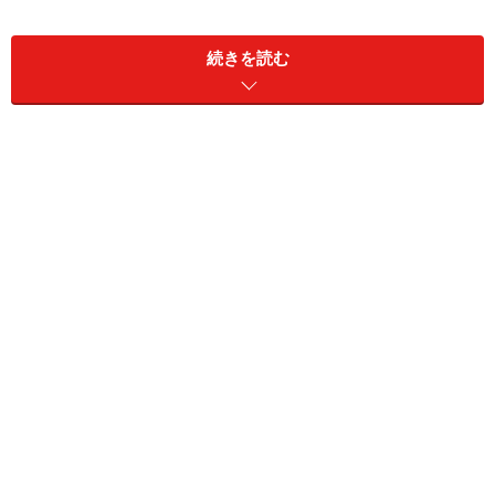
続きを読む
牛すじ肉のデミグラス煮込み(4人分)
■
牛すじ肉の下ごしらえ
牛すじ肉
500g
ネギの青い部分
１本分
生姜
１かけ
■
牛すじ肉のデミグラス煮込み
赤ワイン
50ml