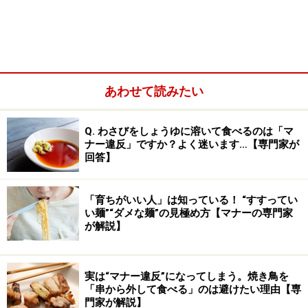
るのはもちろんマナー違反。あなたの無神経さに彼は幻
滅します。また、時計をチラチラと見るのもNG。「退
屈?つまらない?」「帰りたくなっているのか」と彼はガ
ッカリします。
あわせて読みたい
Q. わさびをしょうゆに溶いて食べるのは「マ
ナー違反」ですか？よく迷います…【専門家が
回答】
「育ちがいい人」は知っている！ “すすってい
い麺”“ダメな麺”の見極め方【マナーの専門家
が解説】
実は“マナー違反”になってしまう。焼き鳥を
「串から外して食べる」のは避けたい理由【専
門家が解説】