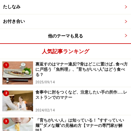
たしなみ
※記事内容は執筆時点のものです。最新の内容をご確認くださ
い。
お付き合い
次のページへ
1
/
2
他のテーマも見る
人気記事ランキング
裏返すのはマナー違反!?骨はどこに置けば…食べ方
1
に戸惑う「魚料理」、“育ちがいい人”はどう食べ
る？
2025/09/14
食事中に肘をつくなど、注意したい手の所作……レ
2
ストランでのマナー
2024/02/14
「育ちがいい人」は知っている！ “すすっていい
3
麺”“ダメな麺”の見極め方【マナーの専門家が解
説】