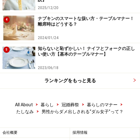
2025/12/20
ナプキンのスマートな扱い方・テーブルマナー！
4
離席時はどうする？
2024/01/24
知らないと恥ずかしい！ ナイフとフォークの正し
5
い使い方【基本のテーブルマナー】
2023/06/18
ランキングをもっと見る
>
>
>
>
All About
暮らし
冠婚葬祭
暮らしのマナー
>
たしなみ
男性からダメ出しされる“ダル女子”って？
会社概要
採用情報