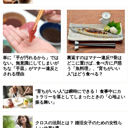
ダル女子振る舞い その３ /会話力
デートを盛り上げる基本は言葉のキャッチボールです。
男性が盛り上げようと一生懸命話題を提供しても、あな
たが上手に応えられなければ意志の疎通がなされず、一
方通行になってしまいます。逆に、あなたが一方的に自
単に「手が汚れるから」では
裏返すのはマナー違反!?骨は
分のことばかり話していたら、どんなに聞き上手な彼で
ない。無意識にしてしまいが
どこに置けば…食べ方に戸惑
ちな「手皿」がマナー違反と
う「魚料理」、“育ちがいい
も、いい加減ウンザリしてくるでしょう。
される理由
人”はどう食べる？
“育ちがいい人”は瞬時にできる！ 食事中にカ
トラリーを落としてしまったときの「心地よい
ダル女子振る舞い その４ /和食の作法
振る舞い」
クロスの法則とは？ 婚活女子のための女性ら