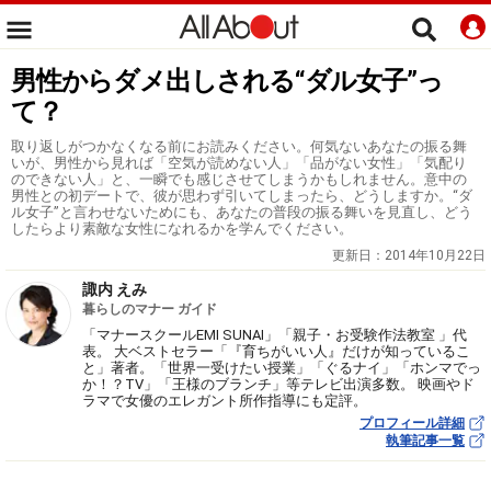
男性からダメ出しされる“ダル女子”っ
て？
取り返しがつかなくなる前にお読みください。何気ないあなたの振る舞
いが、男性から見れば「空気が読めない人」「品がない女性」「気配り
のできない人」と、一瞬でも感じさせてしまうかもしれません。意中の
男性との初デートで、彼が思わず引いてしまったら、どうしますか。“ダ
ル女子”と言わせないためにも、あなたの普段の振る舞いを見直し、どう
したらより素敵な女性になれるかを学んでください。
更新日：
2014年10月22日
諏内 えみ
暮らしのマナー ガイド
「マナースクールEMI SUNAI」「親子・お受験作法教室 」代
表。 大ベストセラー「『育ちがいい人』だけが知っているこ
と」著者。「世界一受けたい授業」「ぐるナイ」「ホンマでっ
か！？TV」「王様のブランチ」等テレビ出演多数。 映画やド
ラマで女優のエレガント所作指導にも定評。
プロフィール詳細
執筆記事一覧