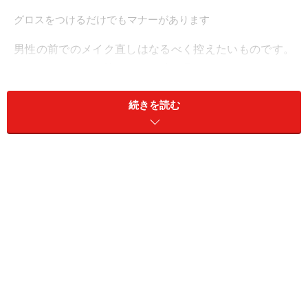
グロスをつけるだけでもマナーがあります
男性の前でのメイク直しはなるべく控えたいものです。
しかし、グロスを塗ったり、鏡を見ながらのヘアスタイ
ルやアイメイクなどのチェックは、許されると思ってい
続きを読む
ませんか。ほとんどの男性は女性の裏舞台を見るのが好
きではありません。初めてのデートなら、なおさら。あ
なたの鈍感な癖や習慣が見えると、気持ちが一気に引い
てしまいます。
ダル女子振る舞い その２ /携帯と時計
デートの時、携帯チェックはどうしていますか？ メール
やSNSでのやりとりが多い方でも、頻繁に携帯電話を見