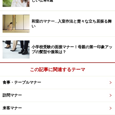
しい仕草6選
急なお誘いでも慌てないために、今日から和食マナーを！
ナイフやフォークの使い方は知っていても、お箸の上品
和室のマナー…入室作法と楚々な立ち居振る舞
な上げ下げなどをはじめ、和食の作法を習得している人
い
は意外と少ないもの。特に寿司店での食べ方や立ち居振
る舞いは、正統なお店ほど目立ちますから要注意です。
にぎりのネタをはがしてお醤油をつけたり、噛み切って
小学校受験の面接マナー！母親の第一印象アッ
プの髪型や服装は？
召し上がっている姿を見たら、彼はきっと失望します
よ。
この記事に関連するテーマ
次ページ
では、彼からの評価を確実に高める
食事・テーブルマナー
「グレートレディ」へのアプローチをご紹介！ →
こち
訪問マナー
ら
来客マナー