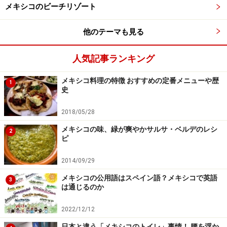
メキシコのビーチリゾート
ホテルの設備にはビジネスセンター、スポーツジム、託
児所があり、レストランはメキシコ料理とテキーラを楽
他のテーマも見る
しめるマリア・ボニータと、朝食ブッフェが美味しいと
評判のアスーレホスがあります。レンタカーの手続きや
人気記事ランキング
24時間のルームサービスも受け付けています。
メキシコ料理の特徴 おすすめの定番メニューや歴
1
史
2018/05/28
＜DATA＞
■
CAMINO REAL TIJUANA
（カミノレアル・ティファナ）
メキシコの味、緑が爽やかサルサ・ベルデのレシ
2
ピ
住所：Paseo de los Héroes No. 10305,Col. Zona Río,
Tijuana
2014/09/29
TEL：＋52 (664) 633 4000
メキシコの公用語はスペイン語？メキシコで英語
3
アクセス：ティファナ国際空港から車で約10分、国境か
は通じるのか
らは車で約5分。ショッピングセンター、Plaza Rio（プ
2022/12/12
ラサ・リオ）の目の前
日本と違う「メキシコのトイレ」事情！ 腰を浮か