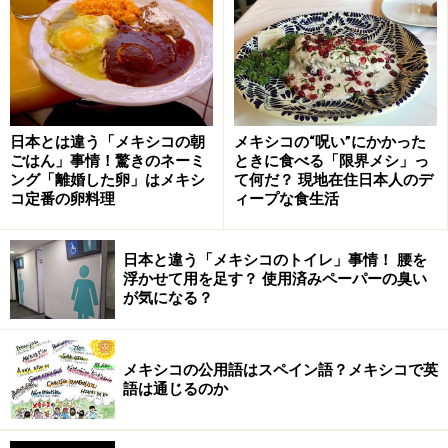
レストラン巡りやショッピングにも最高な
日本とは違う「メキシコの朝
メキシコの“呪い”にかかった
立地の5つ星ホテル、カミノレアル
ごはん」事情！驚きのネーミ
ときに食べる「限界メシ」っ
ング「離婚した卵」はメキシ
て何だ？ 現地在住日本人のデ
コ定番の卵料理
ィープな食生活
カミノレアルの外観（写真上）とロビー（写真下）
日本と違う「メキシコのトイレ」事情！ 腰を
(C)Camino Real
浮かせて用を足す？ 使用済みペーパーの臭い
が気になる？
モダンで落ち着いたスタンダードの客室 (C)Camino Real
メキシコの公用語はスペイン語？メキシコで英
語は通じるのか
メキシコの全国的な高級ホテルチェーンのカミノレア
ル・グループが運営するホテル・カミノレアル・ティフ