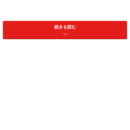
続きを読む
高級ホテルはソナリオ（Zona Rio）地区に集まり、リー
ズナブルなホテルはダウンタウンであるセントロ
（Centro）地区に集まっています。海側にもホテルはあ
りますが、市内から少し離れているので不便。観光の滞
在にはセントロ地区かソナリオ地区をおすすめします。
ティファナのホテルの価格帯は
高級100米ドル～
中級 35～100米ドル
リーズナブル10～35米ドル