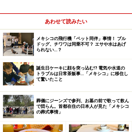
この記事では、ティファナ滞在におすすめな高級ホテル
2つと、リーズナブル・ホテル1つを紹介します。
あわせて読みたい
こちらもあわせてどうぞ＞＞＞
米国国境近く 人気のテ
メキシコの飛行機「ペット同伴」事情！ ブル
ドッグ、チワワは同乗不可？ エサや水はあげ
ィファナの基本情報
、
メキシコ最高峰グルメの町、ティ
られない…？
ファナの楽しみ方
誕生日ケーキに顔を突っ込む!? 電気や水道の
トラブルは日常茶飯事…「メキシコ」に移住し
て驚いたこと
葬儀にジーンズで参列、お墓の前で歌って飲ん
で団らん。首都在住の日本人が見た「メキシコ
の葬式事情」