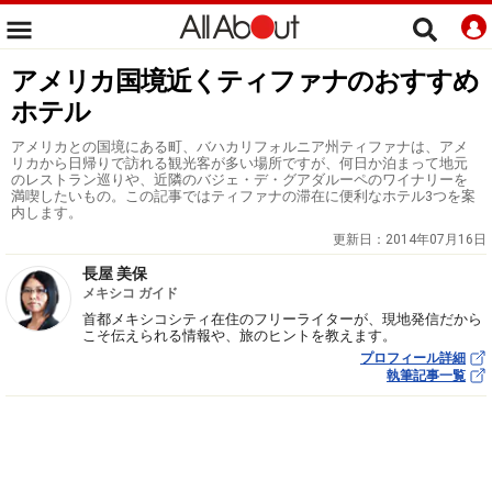
アメリカ国境近くティファナのおすすめ
ホテル
アメリカとの国境にある町、バハカリフォルニア州ティファナは、アメ
リカから日帰りで訪れる観光客が多い場所ですが、何日か泊まって地元
のレストラン巡りや、近隣のバジェ・デ・グアダルーペのワイナリーを
満喫したいもの。この記事ではティファナの滞在に便利なホテル3つを案
内します。
更新日：
2014年07月16日
長屋 美保
メキシコ ガイド
首都メキシコシティ在住のフリーライターが、現地発信だから
こそ伝えられる情報や、旅のヒントを教えます。
プロフィール詳細
執筆記事一覧