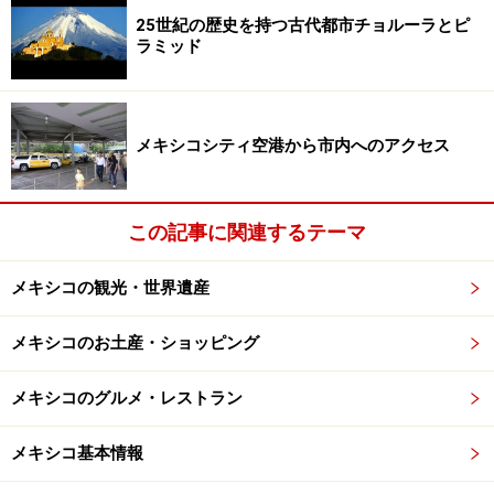
ァナ。全263室で、市内で最高級クラスのホテルのひと
25世紀の歴史を持つ古代都市チョルーラとピ
つです。商業、ビジネスの中心街であるソナリオ地区に
ラミッド
あり、市内最大のショッピングモール、プラサ・リオの
目の前に位置する立地の良さから、内外の観光客に人気
があります。スーパーマーケットや、ティファナ文化セ
メキシコシティ空港から市内へのアクセス
ンター、洗練されたレストラン、カフェがすべて徒歩圏
内で、ティファナ国際空港、アメリカとの国境へのアク
セスが良いのも魅力。
この記事に関連するテーマ
ホテルの客室インテリアは、ミニマルでモダン。アイロ
メキシコの観光・世界遺産
ン、ヘアドライヤーなどを含め、基本的なものは揃う機
能的な部屋です（客室内の Wi-Fiは有料ですが、パックプ
メキシコのお土産・ショッピング
ランで申し込むとWi-Fi使用料金込みになっているので、
メキシコのグルメ・レストラン
予約時に要確認）。メキシコのホテルでは珍しくバスタ
ブのある部屋や、喫煙できる部屋もあります（予約時に
メキシコ基本情報
要リクエスト）。