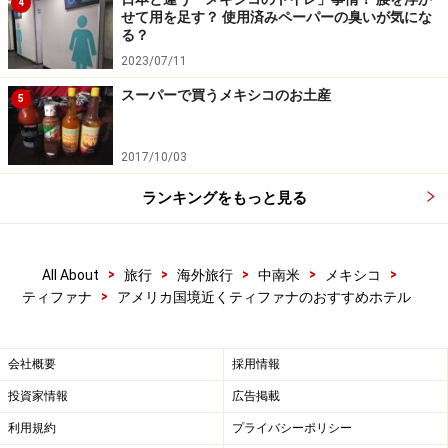
料金：1414メキシコペソ～、朝食付き1662メキシコペソ
4
せて用を足す？ 使用済みペーパーの臭いが気にな
～（2名1室料金）
る？
2023/07/11
スーパーで買うメキシコのお土産
5
ビジネス・観光ともに便利な高級ホテル、
2017/10/03
ルセルナ
ランキングをもっと見る
ナチュラルで落ち着くスタンダードの客室(C)Lucerna
>
>
>
>
>
All About
旅行
海外旅行
中南米
メキシコ
>
ティファナ
アメリカ国境近くティファナのおすすめホテル
中庭にプールがあるホテル(C)Lucerna
会社概要
採用情報
メキシコのバハカリフォルニア州の会社が経営するホテ
投資家情報
広告掲載
ルチェーン、ルセルナ。地元の人々から愛される全176
利用規約
プライバシーポリシー
室の老舗ホテルです。