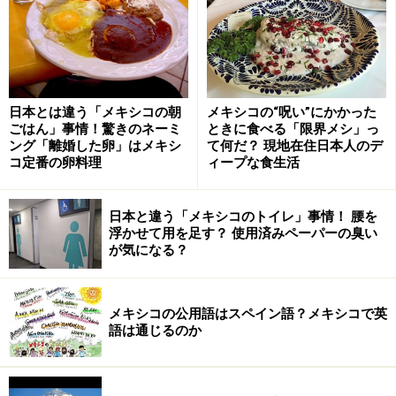
サルサベルデを使ったエンチラーダス
ゆでた鶏の胸肉を裂いたものなど、具をくるんだトルテ
日本とは違う「メキシコの朝
メキシコの“呪い”にかかった
ィージャにひたひたになるまでサルサをかけます。また
ごはん」事情！驚きのネーミ
ときに食べる「限界メシ」っ
は、モーレ（チョコレートやチレ、ナッツをブレンドし
ング「離婚した卵」はメキシ
て何だ？ 現地在住日本人のデ
たもの）ソースをかけても美味しい。
コ定番の卵料理
ィープな食生活
日本と違う「メキシコのトイレ」事情！ 腰を
浮かせて用を足す？ 使用済みペーパーの臭い
■チラキレス／Chilaquiles
が気になる？
チラキレスにチキンがのったもの。茶色のペースト状のもの
メキシコの公用語はスペイン語？メキシコで英
はフリホーレス（煮豆）でメキシコ人にとって重要な副菜
語は通じるのか
揚げたトルティージャチップスに好みのサルサをかけ、
チーズ、タマネギ、サワークリームをかけたもの。メキ