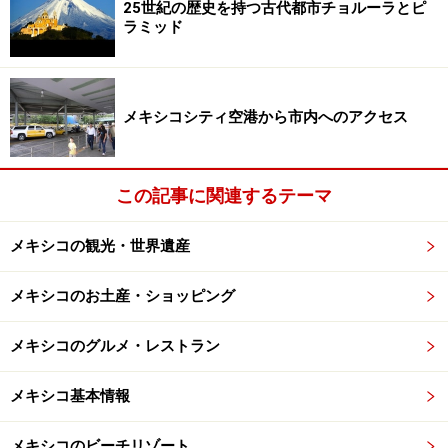
25世紀の歴史を持つ古代都市チョルーラとピ
シコの朝食の定番。鶏のゆでた胸肉を裂いたものや、目
ラミッド
玉焼きを上にトッピングすることも多い。
メキシコシティ空港から市内へのアクセス
■ソパ・アステカ／Sopa Azteca
この記事に関連するテーマ
ボリュームたっぷりのソパアステカ
揚げたトルティージャの入ったピリ辛トマトスープに、
メキシコの観光・世界遺産
チーズまたはサワークリームの入ったもの。アボカド
メキシコのお土産・ショッピング
や、チチャロン（揚げた豚の皮）、チレ（とうがらし）
を焼いたものと一緒にどうぞ。
メキシコのグルメ・レストラン
メキシコ基本情報
メキシコのビーチリゾート