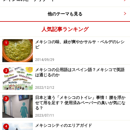
※記事内容は執筆時点のものです。最新の内容をご確認くださ
い。
※海外を訪れる際には最新情報の入手に努め、「
外務省 海外安全
他のテーマも見る
ホームページ
」を確認するなど、安全確保に十分注意を払ってく
ださい。
人気記事ランキング
メキシコの味、緑が爽やかサルサ・ベルデのレシ
1
ピ
2014/09/29
メキシコの公用語はスペイン語？メキシコで英語
2
は通じるのか
2022/12/12
日本と違う「メキシコのトイレ」事情！ 腰を浮か
3
せて用を足す？ 使用済みペーパーの臭いが気にな
る？
2023/07/11
メキシコシティのエリアガイド
4