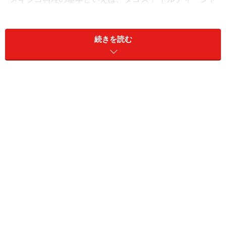
に調理したビーフ、チキン、ポーク、羊、シーフード、
野菜などの具を挟み、好みでサルサ（ソース）、タマネ
続きを読む
ギのみじん切り、香草、レモン汁を加えてどうぞ。
■ケサディージャ／Quesadilla
豚のセソ（脳みそ）とハーブのケサディージャ
トルティージャにチーズや肉、チョリソ、マッシュルー
ムやフロール・デ・カラバサ（ズッキーニの花）などの
具を入れて二つに挟み、焼いたもの。揚げたものもあり
ます。基本的にトルティージャの間にチーズが入って二
つに折ってあるものが、ケサディージャと呼ばれます
が、メキシコシティでは、チーズが入っていなくてもト