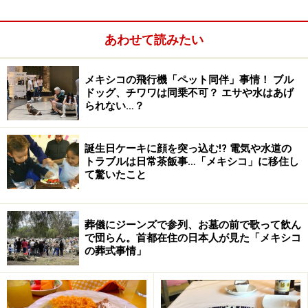
ルティージャが二つに折ってあり、具が入っているもの
はケサディージャと呼ばれます。
あわせて読みたい
メキシコの飛行機「ペット同伴」事情！ ブル
ドッグ、チワワは同乗不可？ エサや水はあげ
■トスターダス／Tostadas
られない…？
誕生日ケーキに顔を突っ込む!? 電気や水道の
マルリン（かじきまぐろ）のトスターダス
トラブルは日常茶飯事…「メキシコ」に移住し
て驚いたこと
カリカリに焼いたトルティージャの上に鶏のゆでた胸肉
を裂いたもの、またはシーフードのマリネなどをのせ、
刻んだレタス、キュウリ、トマト、タマネギなどの生野
葬儀にジーンズで参列、お墓の前で歌って飲ん
菜やレモン汁、サワークリームを加えていただきます。
で団らん。首都在住の日本人が見た「メキシコ
の葬式事情」
■エンチラーダス／Enchiladas