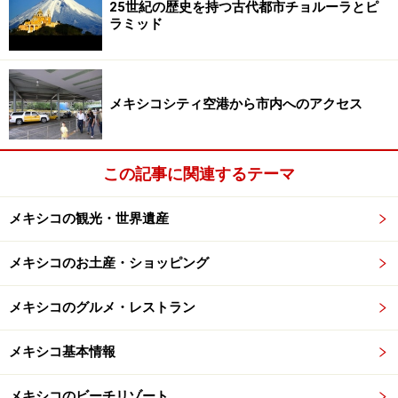
25世紀の歴史を持つ古代都市チョルーラとピ
サルサ・ベルデ作り方・手順
ラミッド
1:
メキシコシティ空港から市内へのアクセス
香草以外の材料をすべてフライパンへ
グリーントマトは、ほおずきのような皮部分をとってお
この記事に関連するテーマ
きます。チレはへたをとらないでおきます。にんにくは
皮をむいたもの。タマネギは皮をむいたものをほぐして
メキシコの観光・世界遺産
おいて鉄板（フライパンで可）で焼く準備をします。こ
の際に油は引きません。
メキシコのお土産・ショッピング
メキシコのグルメ・レストラン
メキシコ基本情報
2:
メキシコのビーチリゾート