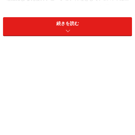
ネスコ無形文化遺産に登録されたメキシコ料理。そのな
かで重要なもののひとつが、サルサ（ソース）です。家
続きを読む
庭によって作り方や材料、味付けは異なりますが、基本
はチレ（トウガラシ）を使うこと。メキシコでは、料理
の味はサルサで決まるとされるほどで、簡単とはいえ、
サルサ作りは料理の腕の見せどころでもあります。今回
は、爽やかなグリーントマトの酸味に、じわっとした辛
さが特徴のマイルドな緑色のサルサ「サルサ・ベルデ」
の作り方を紹介します。出来上がったサルサは、タコ
ス、ケサディージャ、チラキレス、エンチラーダスなど
のトルティージャ料理にかけるのはもちろんのこと、ス
クランブルエッグや、目玉焼きなどの卵料理とも相性バ
ツグン。調理のポイントは、材料をじっくり焦がして旨
味を引き出し、コリアンダーの根も使うこと。格段に風
味が良くなります。