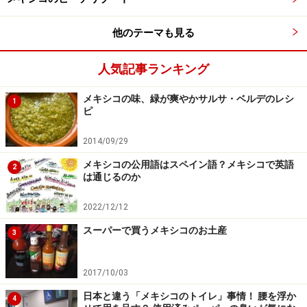
他のテーマも見る
生の食感を残す程度に焦がす
にんにく、グリーントマト、タマネギ、チレを表面が黒
人気記事ランキング
くなるまで焦がし、しなっとなってきたら、火を止めま
メキシコの味、緑が爽やかサルサ・ベルデのレシ
す。材料すべてに火を通す必要はありません。
1
ピ
2014/09/29
メキシコの公用語はスペイン語？メキシコで英語
2
は通じるのか
2022/12/12
スーパーで買うメキシコのお土産
3
３:
2017/10/03
写真右が撹拌し終えた状態
日本と違う「メキシコのトイレ」事情！ 腰を浮か
4