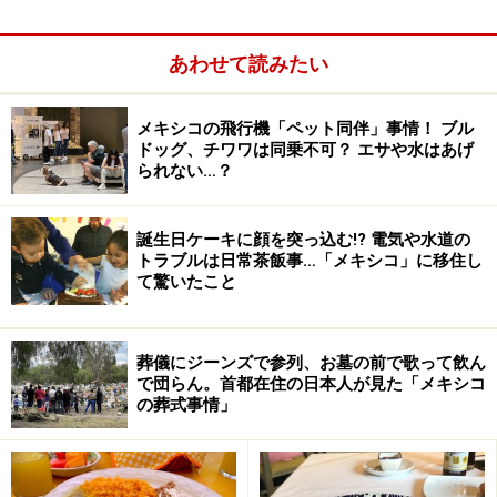
あわせて読みたい
メキシコの飛行機「ペット同伴」事情！ ブル
ドッグ、チワワは同乗不可？ エサや水はあげ
られない…？
誕生日ケーキに顔を突っ込む!? 電気や水道の
トラブルは日常茶飯事…「メキシコ」に移住し
て驚いたこと
葬儀にジーンズで参列、お墓の前で歌って飲ん
で団らん。首都在住の日本人が見た「メキシコ
メキシコ料理の基本、さまざまなサルサを紹介していま
の葬式事情」
す＞＞＞
メキシコ料理
トルティージャを使った定番料理を案内しています＞＞
＞
メキシコ料理の基本、トルティージャ料理とは