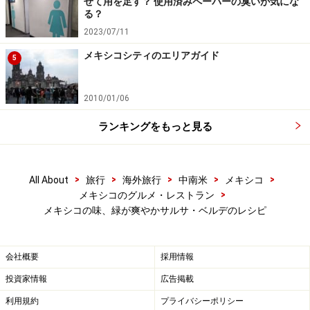
せて用を足す？ 使用済みペーパーの臭いが気にな
焦がしたにんにく、グリーントマト、タマネギ、へたを
る？
取ったチレと、生のコリアンダー（根も使う）をミキサ
2023/07/11
ーで撹拌します。事前に細かく刻まなくても問題ありま
メキシコシティのエリアガイド
5
せん。水分が足りなくて、ミキサーが稼働しない場合
は、ほんの少しの水を加えてください（加えすぎないよ
2010/01/06
うに）。完璧に液体にするのではなく、トマトの食感が
うっすらと残るくらいに撹拌するのがベスト。
ランキングをもっと見る
>
>
>
>
>
All About
旅行
海外旅行
中南米
メキシコ
4：
>
メキシコのグルメ・レストラン
メキシコの味、緑が爽やかサルサ・ベルデのレシピ
煮込みすぎないように
会社概要
採用情報
ミキサーで撹拌した液を鍋に投入し、火にかけます。こ
投資家情報
広告掲載
のときに塩と砂糖で味付けします。沸騰したらすぐに火
利用規約
プライバシーポリシー
を止めて、できあがりです。