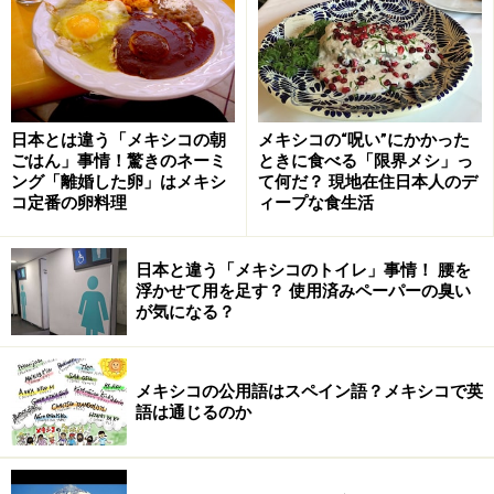
サルサ・ベルデ材料（6人分）
日本とは違う「メキシコの朝
メキシコの“呪い”にかかった
ごはん」事情！驚きのネーミ
ときに食べる「限界メシ」っ
グリーントマト（トマトでも可）500g
ング「離婚した卵」はメキシ
て何だ？ 現地在住日本人のデ
にんにく2かけ
コ定番の卵料理
ィープな食生活
タマネギ 半分
コリアンダー（香草）片手にいっぱい。根も使います。
日本と違う「メキシコのトイレ」事情！ 腰を
お好みの緑のチレ（ここではチレ・セラーノを使いまし
浮かせて用を足す？ 使用済みペーパーの臭い
が気になる？
たが、手に入らない場合は青唐辛子でも可）
塩 適量
砂糖 適量
メキシコの公用語はスペイン語？メキシコで英
語は通じるのか