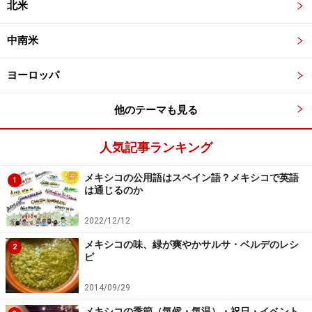
北米
中南米
ヨーロッパ
他のテーマも見る
人気記事ランキング
メキシコの公用語はスペイン語？メキシコで英語
1
は通じるのか
2022/12/12
メキシコの味、緑が爽やかサルサ・ベルデのレシ
2
ピ
2014/09/29
メキシコの季節（気候・気温）・祝日・イベント