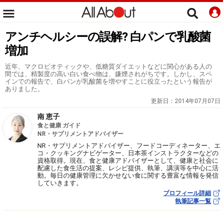
アンチヘルシーの誤解? 白パンで乳酸菌
増加
近年、マクロビオティックや、低糖質ダイエットなどに関心がある人の
間では、精製度の高い白い食べ物は、嫌煙されがちです。しかし、スペ
インでの報告で、白パンが乳酸菌を増やすことに役立ったという報告が
ありました。
更新日：
2014年07月07日
南 恵子
食と健康 ガイド
NR・サプリメントアドバイザー
NR・サプリメントアドバイザー、フードコーディネーター、エ
コ・クッキングナビゲーター、日本茶インストラクターなどの
資格取得。現在、食と健康アドバイザーとして、健康と社会に
配慮した食生活の提案、レシピ提供、執筆、講演等を中心に活
動。毎日の健康管理に欠かせない食に関する豊富な情報を発信
していきます。
プロフィール詳細
執筆記事一覧