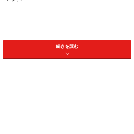
続きを読む
GI値が高い食品は、血糖値の急激な上昇・下降を招き、
糖尿病のリスクが高まったり、低血糖症、ホルモン分泌
の異常などが起こりやすくなります。飲食した後血糖値
が上がると、インスリンが分泌され、糖を細胞に送って