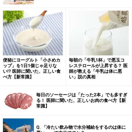
話を戻すと、こうした考え方から、白砂糖よりは黒砂
便秘にヨーグルト「小さめカ
毎朝の「牛乳1杯」で悪玉コ
ップ」を1日1個じゃ足りな
レステロールが上昇する？ 医
糖、白米よりは玄米、白パンよりは全粒粉パンなどの精
い!? 医師に聞いた、正しい食
師が教える「牛乳は体に悪
製度の低い食品の方が、GI値は低い傾向にあり、また栄
べ方【新常識】
い」説の真相
養価も高いとは言えます。健康や美容に関心が高い人た
ちの間では、こうした面から「白い食品」は、ヘルシー
毎日のソーセージは「たった2本」でも多すぎ
ではない存在として見られれている場合があります。
る！ 医師に聞いた、正しいお肉の食べ方【新
常識】
白いパンは、乳酸菌を増加させる?
Q. 「冷たい飲み物で水分補給をするのは体に