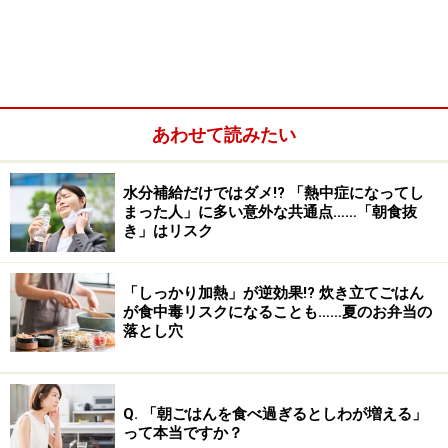
エネルギーとしたり、過剰な糖分はグリコーゲンや脂肪
として蓄積するように働きます。この身体の仕組みに着
目し、血糖値が急上昇しない食品を食べてインスリンの
分泌を抑えることで、糖尿病の改善や、ダイエットに役
あわせて読みたい
立てようという考え方があります。
水分補給だけではダメ!? 「熱中症になってし
ちなみに、糖尿病等で病院で食事指導をうけているなら
まった人」に多い意外な共通点……「朝食抜
ともかく、健康な人が安易にごはんを抜くといったバラ
き」はリスク
ンスを欠いた食事を続けるような極端なダイエットは、
ガイドはおすすめしません。
「しっかり加熱」が逆効果!? 炊き立てごはん
が食中毒リスクになることも……夏のお弁当の
落とし穴
Q. 「朝ごはんを食べ過ぎるとしわが増える」
って本当ですか？