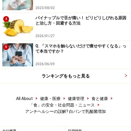
2023/08/02
今回の結果から、同じ食品成分でも、それぞれ
パイナップルで舌が痛い！ ピリピリしびれる原因
の食品中に含まれる別の成分によって影響を受
4
と治し方・回避する方法
け、腸内細菌に対して異なる効果を持つことが
示されたため、今後の研究では食事ではなく、
2026/01/27
個々の化合物に着目する必要があるのでは?
Q. 「スマホを触らないだけで痩せやすくなる」っ
5
て本当ですか？
2026/06/09
柑橘類の例のように、単体の成分の働きをみた場合と、
食品として栄養成分を組み合わせで摂取した場合では、
ランキングをもっと見る
作用に違いがあるということ。
また、ヘルシーなイメージがあまりなかった「白パン」
>
>
>
>
All About
健康・医療
健康管理
食と健康
>
「食」の安全・社会問題・ニュース
にも、健康に役立つ作用があるのではないかという点
アンチヘルシーの誤解? 白パンで乳酸菌増加
は、ガイドも意外でした。難消化でんぷんについては、
過去の記事「
広がる食物繊維の仲間と役割
」をご参考に
してください。