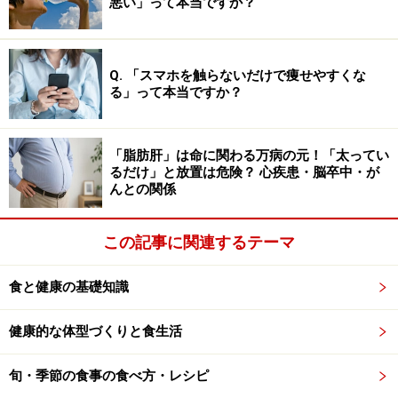
悪い」って本当ですか？
最近、ガイドは興味深い研究報告(リンク DE ダイエット
より)を見つけました。スペイン・オビエド大学の研究
で、白パンに乳酸菌を増やす効果が示されたというので
Q. 「スマホを触らないだけで痩せやすくな
す。
る」って本当ですか？
研究チームは、腸内細菌のバランスを良好に保つために
「脂肪肝」は命に関わる万病の元！「太ってい
はどのような食事をすればよいのか、特に食物繊維とポ
るだけ」と放置は危険？ 心疾患・脳卒中・が
リフェノールとの組み合わせに焦点をあてて調査しまし
んとの関係
た。
この記事に関連するテーマ
38人の健康な成人を対象に、食物摂取頻度調査と糞便中
の細菌の分析を行って、その関連を調べたところ、柑橘
食と健康の基礎知識
類由来のペクチンは、ある種の善玉菌を減らしてしまう
健康的な体型づくりと食生活
ことがわかったというのです。
旬・季節の食事の食べ方・レシピ
食物繊維の一つであるペクチンは、食品により水溶性、