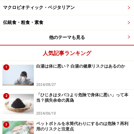
不溶性があり、単体についての先行研究での結果は逆で
マクロビオティック・ベジタリアン
した。研究者らは、柑橘類に含まれる何らかの成分とペ
クチンとの相互作用によって、この予想外の結果が生ま
伝統食・粗食・素食
れたのではないかと考えています。
他のテーマも見る
さらに今回最も斬新な発見とされたのは、今まであまり
人気記事ランキング
ヘルシーなイメージがなかった白パンに有効性があった
のです。
白湯は体に悪い？ 白湯の健康リスクはあるのか
1
いわゆる普通のパンに含まれるヘミセルロース
2024/08/27
と難消化性でんぷんが、善玉菌である乳酸菌の
「ひじきはタバコより危険で身体に悪い」って本
2
当？損失余命の真偽
増加に直接的に役立つことだという。
2024/06/10
研究チームの研究者は、次のように述べています。
ペットボトルを水筒代わりにするのは危険？再利
3
用のリスクと注意点