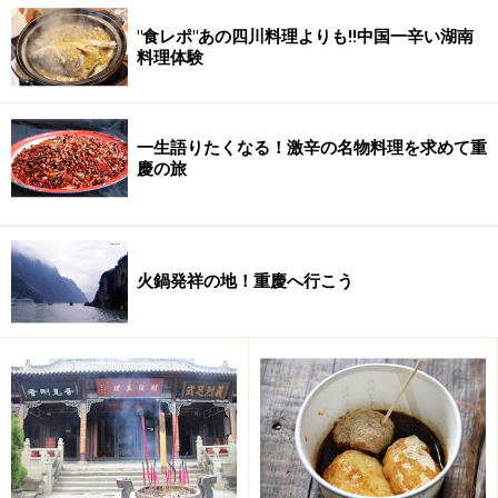
"食レポ"あの四川料理よりも!!中国一辛い湖南
料理体験
一生語りたくなる！激辛の名物料理を求めて重
慶の旅
火鍋発祥の地！重慶へ行こう