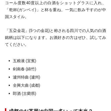
コール度数40度以上の白酒をショットグラスに入れ、
「乾杯(ガンベイ)」と杯を重ね、一気に飲み干すのが中
国スタイル。
「五朶金花」(5つの金花)と称される四川での人気の白酒
銘柄は以下になります。お酒好きの方はぜひ、試してみ
てください。
五粮液 (宜賓)
剣南春 (綿竹)
瀘州特曲 (瀘州)
全興大曲 (成都)
郎酒 (古藺県)