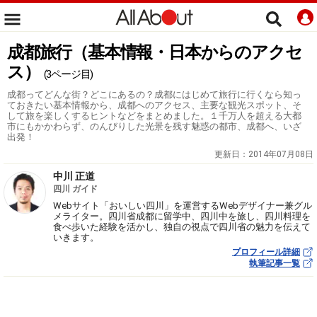
成都旅行（基本情報・日本からのアクセ
ス）
(3ページ目)
成都ってどんな街？どこにあるの？成都にはじめて旅行に行くなら知っ
ておきたい基本情報から、成都へのアクセス、主要な観光スポット、そ
して旅を楽しくするヒントなどをまとめました。１千万人を超える大都
市にもかかわらず、のんびりした光景を残す魅惑の都市、成都へ、いざ
出発！
更新日：
2014年07月08日
中川 正道
四川 ガイド
Webサイト「おいしい四川」を運営するWebデザイナー兼グル
メライター。四川省成都に留学中、四川中を旅し、四川料理を
食べ歩いた経験を活かし、独自の視点で四川省の魅力を伝えて
いきます。
プロフィール詳細
執筆記事一覧