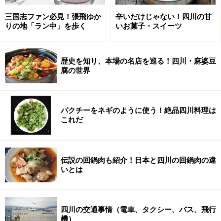
三国志ファン必見！張飛ゆか
辛いだけじゃない！四川の甘
りの地「ラン中」を歩く
いお菓子・スイーツ
歴史を知り、本場の名店を巡る！四川・麻婆豆
腐の世界
パクチーをネギのように使う！絶品四川料理は
これだ
伝説の回鍋肉も紹介！日本と四川の回鍋肉の違
いとは
四川の交通事情（電車、タクシー、バス、飛行
機）