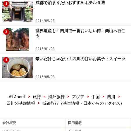
成都で泊まりたいおすすめホテル９選
2
2014/09/25
世界遺産も！四川で一番おいしい街、楽山へ行こ
3
う
2015/01/03
辛いだけじゃない！四川の甘いお菓子・スイーツ
4
2015/05/08
>
>
>
>
>
>
All About
旅行
海外旅行
アジア
中国
四川
>
四川の基礎情報
成都旅行（基本情報・日本からのアクセス）
会社概要
採用情報