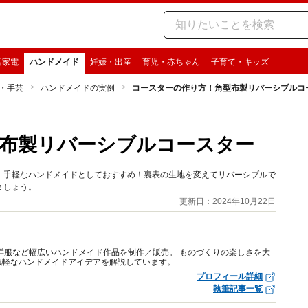
活家電
ハンドメイド
妊娠・出産
育児・赤ちゃん
子育て・キッズ
・手芸
ハンドメイドの実例
コースターの作り方！角型布製リバーシブルコ
布製リバーシブルコースター
、手軽なハンドメイドとしておすすめ！裏表の生地を変えてリバーシブルで
ましょう。
更新日：2024年10月22日
洋服など幅広いハンドメイド作品を制作／販売。 ものづくりの楽しさを大
気軽なハンドメイドアイデアを解説しています。
プロフィール詳細
執筆記事一覧