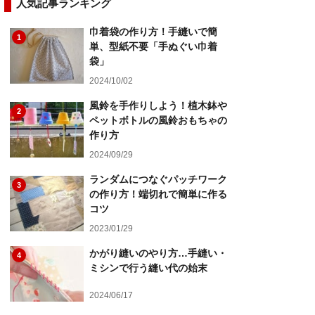
人気記事ランキング
巾着袋の作り方！手縫いで簡
1
単、型紙不要「手ぬぐい巾着
袋」
2024/10/02
風鈴を手作りしよう！植木鉢や
2
ペットボトルの風鈴おもちゃの
作り方
2024/09/29
ランダムにつなぐパッチワーク
3
の作り方！端切れで簡単に作る
コツ
2023/01/29
かがり縫いのやり方…手縫い・
4
ミシンで行う縫い代の始末
2024/06/17