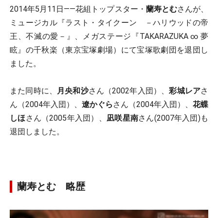
2014年5月11日——花組トップスター・
蘭寿とむ
さんが、
ミュージカル『ラスト・タイクーン －ハリウッドの帝
王、不滅の愛－』、メガステージ『TAKARAZUKA ∞ 夢
眩』の千秋楽（東京宝塚劇場）にて宝塚歌劇団を退団し
ました。
また同時に、
月央和沙
さん（2002年入団）、
彩城レア
さ
ん（2004年入団）、
遼かぐら
さん（2004年入団）、
花蝶
しほ
さん（2005年入団）、
凪咲星南
さん(2007年入団)も
退団しました。
蘭寿とむ 略歴