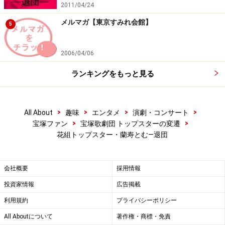
2011/04/24
2009年『逆転裁判』フェニックス・ライト ＊バウホール
メルマガ【東京すみれ会館】
公演主演
5
2009年『薔薇に降る雨』ヴィクトール・オーランジュ
2009年『逆転裁判2』フェニックス・ライト ＊バウホー
2006/04/06
ル公演主演
ランキングをもっと見る
2009年『カサブランカ』ヴィクター・ラズロ
2010年『シャングリラ－水之城－』嵐
2010年『TRAFALGAR』ナポレオン・ボナパルト
>
>
>
>
All About
趣味
エンタメ
演劇・コンサート
2010年『“R”ising!!』蘭寿とむコンサート
>
>
宝塚ファン
宝塚歌劇団 トップスターの変遷
花組トップスター・蘭寿とむ―退団
2010年『誰がために鐘は鳴る』アグスティン
会社概要
採用情報
※記事内容は執筆時点のものです。最新の内容をご確認くださ
い。
投資家情報
広告掲載
利用規約
プライバシーポリシー
次のページへ
1
/
4
All Aboutについて
著作権・商標・免責