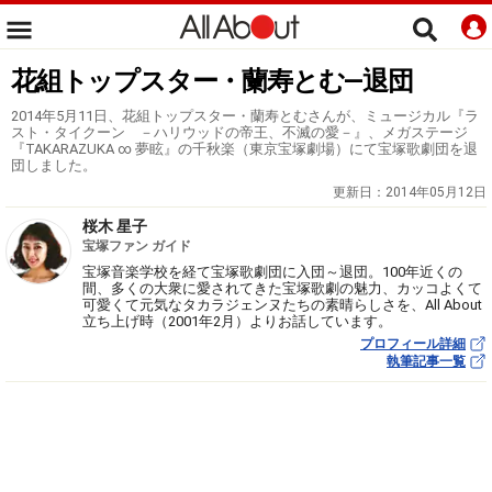
花組トップスター・蘭寿とむ―退団
2014年5月11日、花組トップスター・蘭寿とむさんが、ミュージカル『ラ
スト・タイクーン －ハリウッドの帝王、不滅の愛－』、メガステージ
『TAKARAZUKA ∞ 夢眩』の千秋楽（東京宝塚劇場）にて宝塚歌劇団を退
団しました。
更新日：
2014年05月12日
桜木 星子
宝塚ファン ガイド
宝塚音楽学校を経て宝塚歌劇団に入団～退団。100年近くの
間、多くの大衆に愛されてきた宝塚歌劇の魅力、カッコよくて
可愛くて元気なタカラジェンヌたちの素晴らしさを、All About
立ち上げ時（2001年2月）よりお話しています。
プロフィール詳細
執筆記事一覧