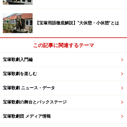
カ』ドイツ・ベルリン公演参加
2001年『マノン』レスコー
2001年『ミケランジェロ』新公・ミケランジェロ(本
【宝塚用語徹底解説】“大休憩・小休憩”とは
役・愛華みれ) ＊新人公演初主演
2002年『琥珀色の雨にぬれて』新公・クロード(本役・
匠ひびき) ＊新公主演
この記事に関連するテーマ
2002年『月の燈影』次郎吉 ＊バウホール公演初主演
2002年『エリザベート』エルマー／新公・トート(本
宝塚歌劇入門編
役・春野寿美礼)＊新公主演
宝塚歌劇を楽しむ
2003年『恋天狗』弥太 ＊バウホール公演単独初主演
2003年『琥珀色の雨にぬれて』ルイ
宝塚歌劇 ニュース・データ
2004年『ジャワの踊り子』ハジ・タムロン
2005年『くらわんか』八五郎 ＊バウホール公演主演
宝塚歌劇の舞台とバックステージ
2005年『服部有吉2005 PresentsR・Hatter《アール・ハ
ッター》』外部出演
宝塚歌劇団 メディア情報
2005年『ERNEST in Love』アルジャノン