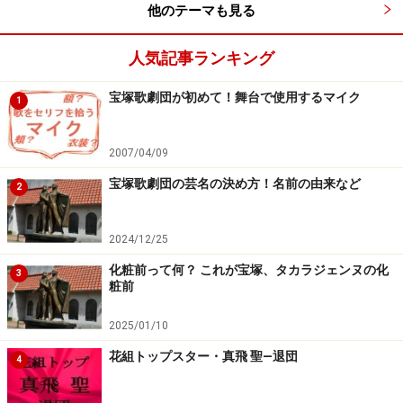
他のテーマも見る
2006年『スカウト』ショーン・フィンリー ＊バウホール
公演主演
人気記事ランキング
宙組時代
宝塚歌劇団が初めて！舞台で使用するマイク
1
2007/04/09
(C)宝塚歌劇団 (C)宝塚クリエイティブアーツ
宝塚歌劇団の芸名の決め方！名前の由来など
2
2006年『コパカバーナ』サム・シルヴァーJr.
2006年『維新回天・竜馬伝！』徳川慶喜
2024/12/25
2007年『NEVER SLEEP』サミュエル・ハート ＊バウ
ホール公演主演
化粧前って何？ これが宝塚、タカラジェンヌの化
3
粧前
2007年『バレンシアの熱い花』ラモン／ロドリーゴ ＊
役替わり
2025/01/10
2008年『黎明の風』辰美英次
花組トップスター・真飛 聖―退団
4
2008年『雨に唄えば』コズモ・ブラウン
2008年『Paradise Prince』アンソニー・ブラック