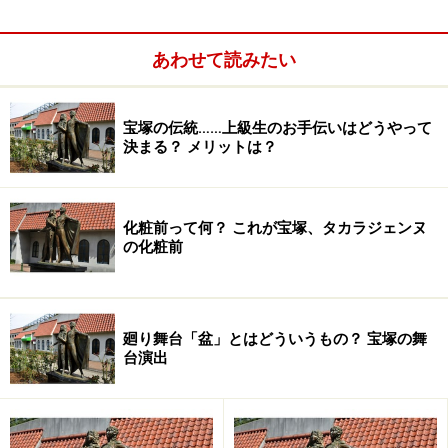
ッタン不夜城』で
初舞台
を踏みました。
あわせて読みたい
同期生には、雪組トップスター・
壮 一帆
さん、元星組ス
ター・
涼 紫央
さん、元雪組トップ娘役・
紺野まひる
さん
宝塚の伝統……上級生のお手伝いはどうやって
らがいます。82期生。
決まる？ メリットは？
初舞台後、花組に配属。
2006年、宙組に
組替え
。20011年、花組に組替え。
化粧前って何？ これが宝塚、タカラジェンヌ
の化粧前
真飛 聖
さん退団に伴い、2011年『ファントム』より、花
組
トップスター
に就任。
廻り舞台「盆」とはどういうもの？ 宝塚の舞
台演出
愛称、とむ、まゆ。