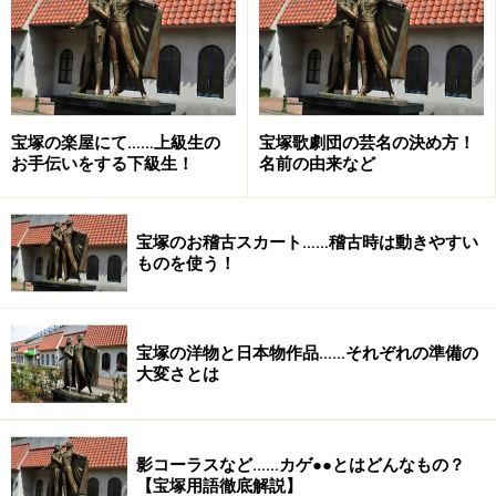
宝塚の楽屋にて……上級生の
宝塚歌劇団の芸名の決め方！
お手伝いをする下級生！
名前の由来など
宝塚のお稽古スカート……稽古時は動きやすい
ものを使う！
蘭寿とむ 主な舞台歴
宝塚の洋物と日本物作品……それぞれの準備の
大変さとは
花組時代
1998年『MIKI IN BUDOKAN』真矢みき武道館リサイタル
参加
影コーラスなど……カゲ●●とはどんなもの？
2000年『宝塚 雪・月・花』『サンライズ・タカラヅ
【宝塚用語徹底解説】