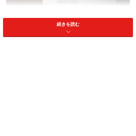
続きを読む
(C)宝塚歌劇団 (C)宝塚クリエイティブアーツ
蘭寿とむさんは、1996年月組公演『CAN-CAN』『マンハ