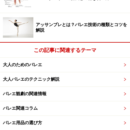
行われました。
アッサンブレとは？バレエ技術の種類とコツを
解説
授賞式後の懇親会の模
様
この記事に関連するテーマ
審査の結果、
『日本ダンスフォーラム大賞』は山田う
大人のためのバレエ
ん
、
『日本ダンスフォーラム賞』は近藤良平とコンドル
ズ
、
森下真樹＋束芋
の2組が受賞。2014年4月、授賞式が
大人バレエのテクニック解説
開催されました。
バレエ観劇の関連情報
バレエ関連コラム
授賞式の模様
バレエ用品の選び方