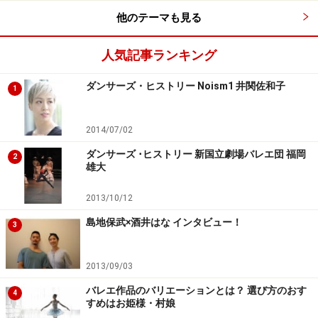
次ページでは、受賞者各人の喜びの声をお届けします！
他のテーマも見る
人気記事ランキング
※記事内容は執筆時点のものです。最新の内容をご確認くださ
い。
ダンサーズ・ヒストリー Noism1 井関佐和子
1
次のページへ
1
/
4
2014/07/02
ダンサーズ ･ヒストリー 新国立劇場バレエ団 福岡
2
雄大
2013/10/12
島地保武×酒井はな インタビュー！
3
2013/09/03
バレエ作品のバリエーションとは？ 選び方のおす
4
すめはお姫様・村娘