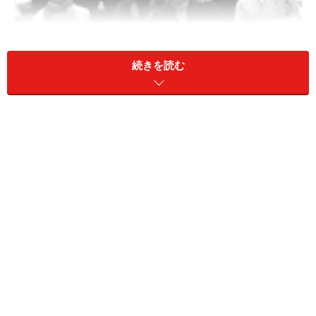
続きを読む
昨年行われた第7回授賞式
の模様
＜過去の受賞者＞
第1回 2007年4月23日
JaDaFo大賞 該当者なし
JaDaFo賞 白井剛／遠田誠／矢内原美邦