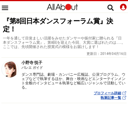
『第8回日本ダンスフォーラム賞』決
定！
一年を通して目覚ましい活躍をみせたダンサーや振付家に贈られる『日
本ダンスフォーラム賞』。第8回を迎えた今回、大賞に選ばれたのは……。
ここでは、先頃開催された授賞式の模様をお届けします！
更新日：
2014年04月16日
小野寺 悦子
バレエ ガイド
ダンス専門誌、劇場・カンパニー広報誌、公演プログラム、ウ
ェブなどで執筆するほか、舞台・映画などエンターテインメン
ト全般のインタビュー＆執筆など幅広いジャンルで活動してい
る。
プロフィール詳細
執筆記事一覧