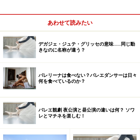
第2回 2008年3月18日
JaDaFo大賞 該当者なし
JaDaFo賞 黒沢美香／井出茂太／佐東利穂子
あわせて読みたい
第3回 2009年3月31日
JaDaFo大賞 ニブロール
デガジェ・ジュテ・グリッセの意味……同じ動
きなのに名称が違う？
JaDaFo賞 近藤良平／小野寺修二／井出茂太
第4回 2010年3月31日
バレリーナは食べない？バレエダンサーは日々
JaDaFo大賞 勅使川原三郎
何を食べているのか？
JaDaFo賞 黒田育世／KENTARO!!
第5回 2011年3月22日
バレエ観劇 夜公演と昼公演の違いは何？ ソワ
JaDaFo大賞 珍しいキノコ舞踊団
レとマチネを楽しむ！
JaDaFo賞 伊藤郁女
JaDaFo特別賞 厚木凡人